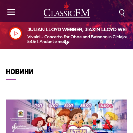
JULIAN LLOYD WEBBER, JIAXIN LLOYD WEBB
R, EUROPEAN UNION CHAMBER ORCHESTRA
Vivaldi - Concerto for Oboe and Bassoon in G Major, R
HANS-PETER HOFMANN
545: I. Andante molto
НОВИНИ