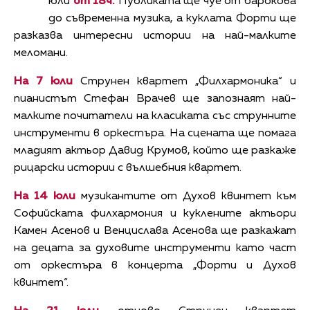
юли
от 18ч.
Публиката ще чуе от барокова
до съвременна музика, а куклата Форти ще
разказва интересни истории на най-малките
меломани.
На 7 юли
Струнен квартет „Филхармоника“ и
пианистът Стефан Врачев ще запознаят най-
малките почитатели на класиката със струнните
инструменти в оркестъра. На сцената ще помага
младият актьор Давид Крумов, който ще разкаже
рицарски истории с вълшебния квартет.
На 14 юли
музикантите от Духов квинтет към
Софийската филхармония и куклените актьори
Камен Асенов и Венцислава Асенова ще разкажат
на децата за духовите инструменти като част
от оркестъра в концерта „Форти и Духов
квинтет“.