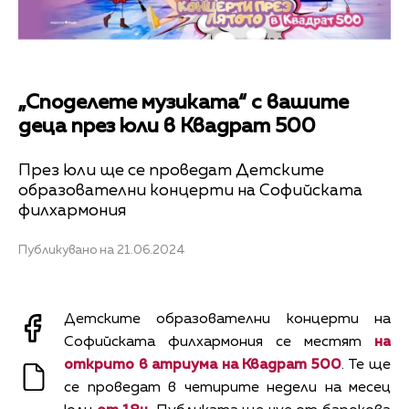
„Споделете музиката“ с вашите
деца през юли в Квадрат 500
През юли ще се проведат Детските
образователни концерти на Софийската
филхармония
Публикувано на 21.06.2024
Детските образователни концерти на
Софийската филхармония се местят
на
открито в атриума на Квадрат 500
. Те ще
се проведат в четирите недели на месец