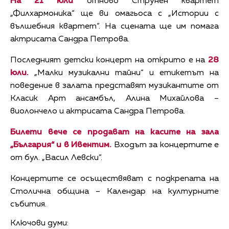
На 21 юли
отново Струнен квартет
„Филхармоника“ ще ви омагьоса с „Истории с
вълшебния квартет“. На сцената ще им помага
актрисата Сандра Петрова.
Последният детски концерт на открито е на
28
юли.
„Малки музикални тайни“ и етикетът на
поведение в залата представят музикантите от
Класик Арт ансамбъл, Алина Михайлова –
виолончело и актрисата Сандра Петрова.
Билети вече се продават на касите на зала
„България“ и в Ивентим.
Входът за концертите е
от бул. „Васил Левски“.
Концертите се осъществяват с подкрепата на
Столична община – Календар на културните
събития.
Ключови думи: