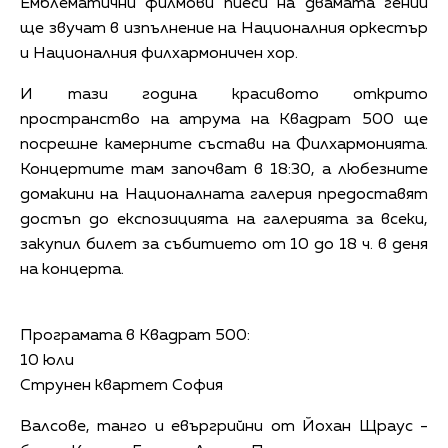
Емблематични филмови пиеси на двамата гении
ще звучат в изпълнение на Националния оркестър
и Националния филхармоничен хор.
И тази година красивото открито
пространство на атрума на Квадрат 500 ще
посрешне камерните състави на Филхармонията.
Концертите там започват в 18:30, а любезните
домакини на Националната галерия предоставят
достъп до експозицията на галерията за всеки,
закупил билет за събитието от 10 до 18 ч. в деня
на концерта.
Програмата в Квадрат 500:
10 юли
Струнен квартет София
Валсове, танго и евъргрийни от Йохан Щраус -