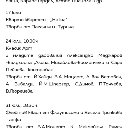
баща, Карлос Гардел, Астор Пиацола и др.
17 юли
Кварто квартет - „На юг“
Творби от Паганини и Турина
24 юли, 18:30ч.
Класик Арт
и младите дарования Александър Маджаров
-валдхорна ,Алина Михайлова-виолончело и Сара
Пейчева -контрабас
Творби от Й.Хайдн, В.А. Моцарт, Л. ван Бетовен,
А .Вивалди, Й.М.Шпергер, С.Димов, П.Тончева,
В.Георгиева
31 юли, 18:30ч.
Флейтов квартет Флаутисимо и Весела Тричкова
- арфа
Творби от В.А.Моцарт, К. Макмайкъл, Румен