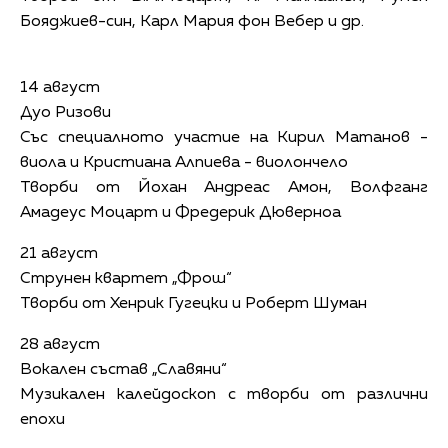
Бояджиев-син, Карл Мария фон Вебер и др.
14 август
Дуо Ризови
Със специалното участие на Кирил Матанов -
виола и Кристиана Алпиева - виолончело
Творби от Йохан Андреас Амон, Волфганг
Амадеус Моцарт и Фредерик Дюверноа
21 август
Струнен квартет „Фрош“
Творби от Хенрик Гугецки и Роберт Шуман
28 август
Вокален състав „Славяни“
Музикален калейдоскоп с творби от различни
епохи