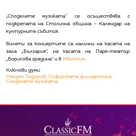
„Споделете музиката“ се осъществява с
подкрепата на Столична община – Календар на
културните събития.
Билети за концертите са налични на касата на
зала „България“, на касата на Парк-театър
„Борисова градина“ и в
Ивентим
.
Ключови думи:
Найден Тодоров,
Софийската филхармония,
Споделете музиката