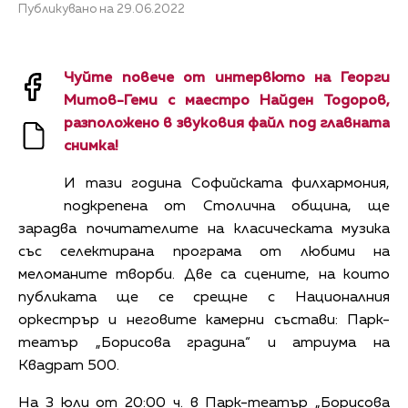
Публикувано на 29.06.2022
Чуйте повече от интервюто на Георги
Митов-Геми с маестро Найден Тодоров,
разположено в звуковия файл под главната
снимка!
И тази година Софийската филхармония,
подкрепена от Столична община, ще
зарадва почитателите на класическата музика
със селектирана програма от любими на
меломаните творби. Две са сцените, на които
публиката ще се срещне с Националния
оркестрър и неговите камерни състави: Парк-
театър „Борисова градина“ и атриума на
Квадрат 500.
На 3 юли от 20:00 ч. в Парк-театър „Борисова