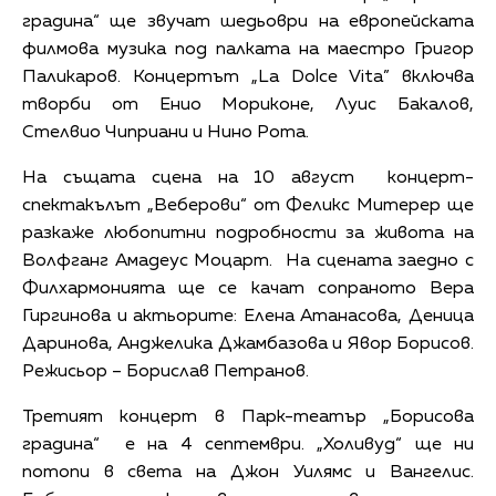
градина“ ще звучат шедьоври на европейската
филмова музика под палката на маестро Григор
Паликаров. Концертът „La Dolce Vita” включва
творби от Енио Мориконе, Луис Бакалов,
Стелвио Чиприани и Нино Рота.
На същата сцена на 10 август концерт-
спектакълът „Веберови“ от Феликс Митерер ще
разкаже любопитни подробности за живота на
Волфганг Амадеус Моцарт. На сцената заедно с
Филхармонията ще се качат сопраното Вера
Гиргинова и актьорите: Елена Атанасова, Деница
Даринова, Анджелика Джамбазова и Явор Борисов.
Режисьор – Борислав Петранов.
Третият концерт в Парк-театър „Борисова
градина“ е на 4 септември. „Холивуд“ ще ни
потопи в света на Джон Уилямс и Вангелис.