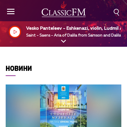
Vesko Panteleev - Eshkenazi, violin, Ludmil An
elov, piano
Saint - Saens - Aria of Dalila from Samson and Dalila
НОВИНИ