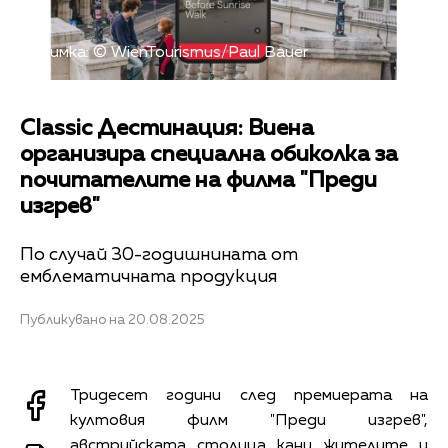
Снимка: © WienTourismus/Paul Bauer
Classic Дестинация: Виена
организира специална обиколка за
почитателите на филма "Преди
изгрев"
По случай 30-годишнината от
емблематичната продукция
Публикувано на 20.08.2025
Тридесет години след премиерата на
култовия филм "Преди изгрев",
австрийската столица кани жителите и