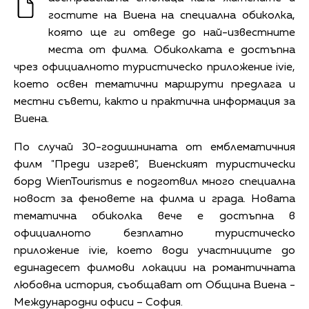
гостите на Виена на специална обиколка,
която ще ги отведе до най-известните
места от филма. Обиколката е достъпна
чрез официалното туристическо приложение ivie,
което освен тематични маршрути предлага и
местни съвети, както и практична информация за
Виена.
По случай 30-годишнината от емблематичния
филм "Преди изгрев", Виенският туристически
борд WienTourismus е подготвил много специална
новост за феновете на филма и града. Новата
тематична обиколка вече е достъпна в
официалното безплатно туристическо
приложение ivie, което води участниците до
единадесет филмови локации на романтичната
любовна история, съобщават от Община Виена -
Международни офиси – София.