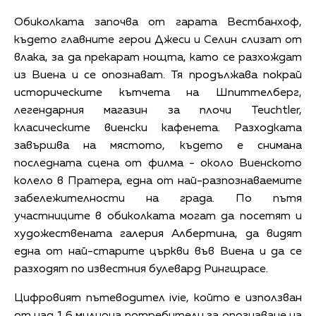
Обиколката започва от гарата Вестбанхоф,
където главните герои Джеси и Селин слизат от
влака, за да прекарат нощта, като се разхождат
из Виена и се опознават. Тя продължава покрай
историческите кътчета на Шпиттелберг,
легендарния магазин за плочи Teuchtler,
класическите виенски кафенета. Разходката
завършва на мястото, където е снимана
последната сцена от филма - около Виенското
колело в Пратера, една от най-разпознаваемите
забележителности на града. По пътя
участниците в обиколката могат да посетят и
художествената галерия Албертина, да видят
една от най-старите църкви във Виена и да се
разходят по известния булевард Рингщрасе.
Цифровият пътеводител ivie, който е използван
от над 1,6 милиона потребители за опознаване на