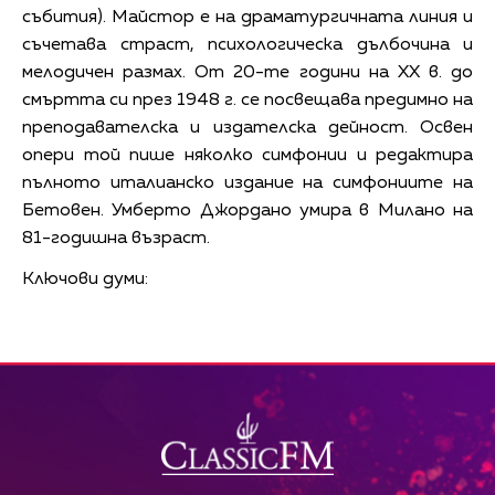
събития). Майстор е на драматургичната линия и
съчетава страст, психологическа дълбочина и
мелодичен размах. От 20-те години на XX в. до
смъртта си през 1948 г. се посвещава предимно на
преподавателска и издателска дейност. Освен
опери той пише няколко симфонии и редактира
пълното италианско издание на симфониите на
Бетовен. Умберто Джордано умира в Милано на
81-годишна възраст.
Ключови думи: