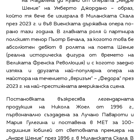
на Мадалена ди Куани от операта „Андре
Шение” на Умберто Джордано – образ,
който тя вече бе изиграла в Миланската Скала
през 2023 г. и във Виенската държавна опера по-
рано тази година. В главната роля й партнира
полският тенор Пьотр Бечала, за когото това бе
абсолютен дебют в ролята на поета Шение
(реална историческа фигура от времето на
Великата Френска Революция) и с когото заедно
изпяха и другата най-популярна опера на
майстора на течението „веризъм” – „Федора” през
2023 г. на най-престижната американска сцена.
Постановката възкресява легендарната
продукция на Никола Жоел от 1996 г.,
първоначално създадена за Лучано Павароти и
Мария Гулегина и поставена в МЕТ за 100-
годишния юбилей от световната премиера на
„Андре Шение” през 1896 г. в Миланската Скала. В