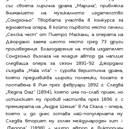
със своята лирична драма „Марина“, привлякла
вниманието на музикалното издателство
„Сондзоньо“. Творбата участва в конкурса за
едноактна опера, в който първото място печели
„Селска чест“ от Пиетро Маскани, а операта на
Джордано заема шесто място сред 73 други
произведения. Благодарение на това издателят
Сондзоньо възлага на младия автор да напише
следваща опера за сезон 1891-92. Джордано
създава „Mala vita“ – сурова веристична драма,
която предизвиква широки полемики, когато е
поставена в Рим през февруари 1892 г. Следва
„Regina Diaz“ (1894), която има по-слаб прием, но
истинският му пробив настъпва през 1896 г. с
премиерата на „Андре Шение“ в Ла Скала – опера,
която и до днес остава най-популярната му.
Следва вторият му голям международен хит –
„Федора“ (1898) – чиито автор е Викториен