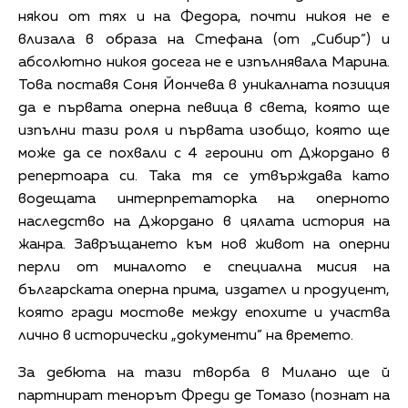
някои от тях и на Федора, почти никоя не е
влизала в образа на Стефана (от „Сибир”) и
абсолютно никоя досега не е изпълнявала Марина.
Това поставя Соня Йончева в уникалната позиция
да е първата оперна певица в света, която ще
изпълни тази роля и първата изобщо, която ще
може да се похвали с 4 героини от Джордано в
репертоара си. Така тя се утвърждава като
водещата интерпретаторка на оперното
наследство на Джордано в цялата история на
жанра. Завръщането към нов живот на оперни
перли от миналото е специална мисия на
българската оперна прима, издател и продуцент,
която гради мостове между епохите и участва
лично в исторически „документи” на времето.
За дебюта на тази творба в Милано ще й
партнират тенорът Фреди де Томазо (познат на