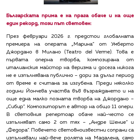
Българската прима е на прага обаче и на още
един рекорд, този път световен:
През февруари 2026 г. предстои глобалната
премиера на операта „Марина” от Умберто
Джордано в Милано (Teatro del Verme). Това е
първата оперна творба, композирана от
италианския майстор на веризма и досега никога
не е изпълнявана публично – дори за дълъг период
от време е считана за изгубена. Преди няколко
години Йончева участва във възраждането и на
още една малко позната творба на Джордано –
„Сибир”. Композиторът е автор на общо 11 опери.
В световния репертоар обаче най-често се
изпълняват само 2 от тях – „Андре Шение” и
„Федора”. Повечето световноизвестни сопрани са
изпълнявали най-вече ролята на Мадалена, само