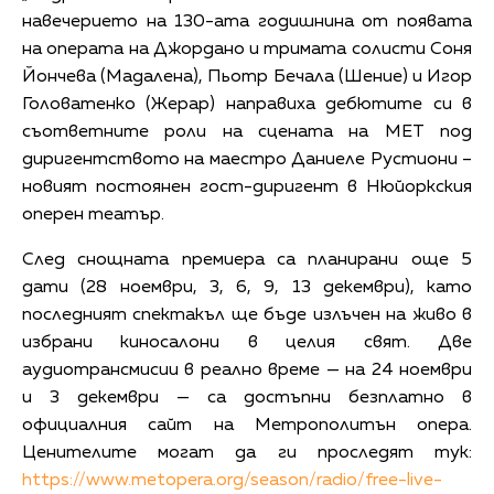
навечерието на 130-ата годишнина от появата
на операта на Джордано и тримата солисти Соня
Йончева (Мадалена), Пьотр Бечала (Шение) и Игор
Головатенко (Жерар) направиха дебютите си в
съответните роли на сцената на МЕТ под
диригентството на маестро Даниеле Рустиони –
новият постоянен гост-диригент в Нюйоркския
оперен театър.
След снощната премиера са планирани още 5
дати (28 ноември, 3, 6, 9, 13 декември), като
последният спектакъл ще бъде излъчен на живо в
избрани киносалони в целия свят. Две
аудиотрансмисии в реално време — на 24 ноември
и 3 декември — са достъпни безплатно в
официалния сайт на Метрополитън опера.
Ценителите могат да ги проследят тук:
https://www.metopera.org/season/radio/free-live-