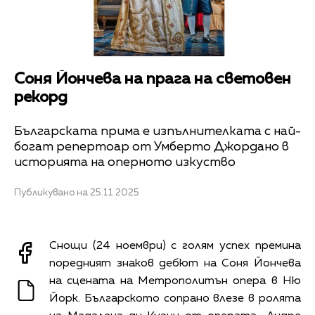
Соня Йончева на прага на световен
рекорд
Българската прима е изпълнителката с най-
богат репертоар от Умберто Джордано в
историята на оперното изкуство
Публикувано на 25.11.2025
Снощи (24 ноември) с голям успех премина
поредният знаков дебют на Соня Йончева
на сцената на Метрополитън опера в Ню
Йорк. Българското сопрано влезе в ролята