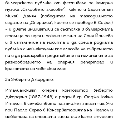
българската публика от фестивала за камерна
музика „Съкровени гласове”), както и баритонът
Михай Дамян (победител на тазгодишното
издание на „Опералия”, което се проведе в София)
– и двете инициативи се състояха в българската
столица по идея и покана именно на Соня Йончева
и в изпълнение на мисията й да среща родната
публика с най-актуалните гласове на съвремието
ни и да разширява представите на меломаните за
разнообразието на оперния репертоар и
красотата на човешкия глас.
За Умберто Джордано:
Италианският оперен композитор Умберто
Джордано (1867–1948) е роден в гр. Фоджа, южна
Италия, в семейството на заможен занаятчия. Учи
при Паоло Серао в Консерваторията на Неапол и
дебютира на оперната сцена още като студент