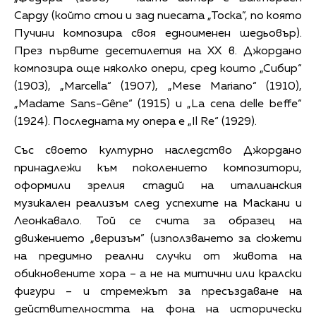
Сарду (който стои и зад пиесата „Тоска”, по която
Пучини композира своя едноименен шедьовър).
През първите десетилетия на XX в. Джордано
композира още няколко опери, сред които „Сибир“
(1903), „Marcella“ (1907), „Mese Mariano“ (1910),
„Madame Sans-Gêne“ (1915) и „La cena delle beffe“
(1924). Последната му опера е „Il Re“ (1929).
Със своето културно наследство Джордано
принадлежи към поколението композитори,
оформили зрелия стадий на италианския
музикален реализъм след успехите на Маскани и
Леонкавало. Той се счита за образец на
движението „веризъм” (използването за сюжети
на предимно реални случки от живота на
обикновените хора – а не на митични или кралски
фигури – и стремежът за пресъздаване на
действителността на фона на исторически