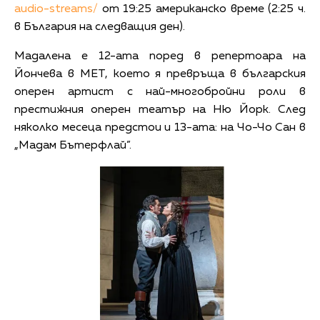
audio-streams/
от 19:25 американско време (2:25 ч.
в България на следващия ден).
Мадалена е 12-ата поред в репертоара на
Йончева в МЕТ, което я превръща в българския
оперен артист с най-многобройни роли в
престижния оперен театър на Ню Йорк. След
няколко месеца предстои и 13-ата: на Чо-Чо Сан в
„Мадам Бътерфлай”.