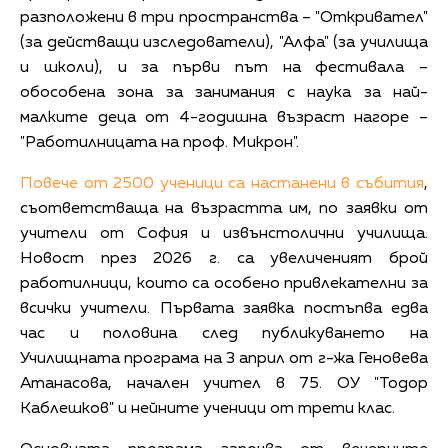
разположени в три пространства – "Откривател"
(за действащи изследователи), "Алфа" (за училища
и школи), и за първи път на фестивала –
обособена зона за занимания с наука за най-
малките деца от 4-годишна възраст нагоре –
"Работилницата на проф. Микрон".
Повече от 2500 ученици са настанени в събития
,
съответстваща на възрастта им, по заявки от
учители от София и извънстолични училища.
Новост през 2026 г. са увеличеният брой
работилници, които са особено привлекателни за
всички учители. Първата заявка постъпва едва
час и половина след публикуването на
Училищната програма на 3 април от г-жа Геновева
Атанасова, начален учител в 75. ОУ "Тодор
Каблешков" и нейните ученици от трети клас.