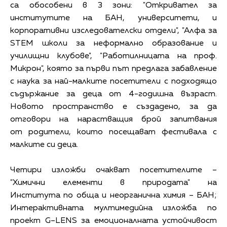
са обособени в 3 зони: "Откривател за
институтите на БАН, университети, и
корпоративни изследователски отдели", "Алфа за
STEM школи за неформално образование и
училищни клубове", "Работилницата на проф.
Микрон", която за първи път предлага забавление
с наука за най-малките посетители с подходящо
съдържание за деца от 4-годишна възраст.
Новото пространство е създадено, за да
отговори на нарастващия брой запитвания
от родители, които посещават фестивала с
малките си деца.
Четири изложби очакват посетителите –
"Химични елементи в природата" на
Института по обща и неорганична химия – БАН;
Интерактивната мултимедийна изложба по
проект G–LENS за емоционалната устойчивост