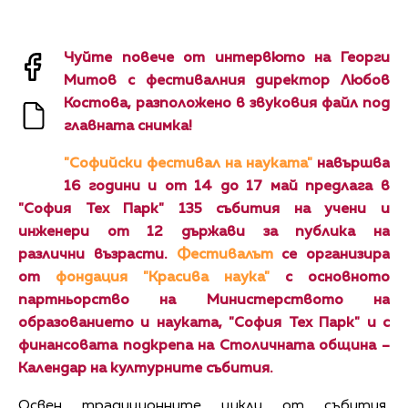
Чуйте повече от интервюто на Георги
Митов с фестивалния директор Любов
Костова, разположено в звуковия файл под
главната снимка!
"Софийски фестивал на науката"
навършва
16 години и от 14 до 17 май предлага в
"София Тех Парк" 135 събития на учени и
инженери от 12 държави за публика на
различни възрасти.
Фестивалът
се организира
от
фондация "Красива наука"
с основното
партньорство на Министерството на
образованието и науката, "София Тех Парк" и с
финансовата подкрепа на Столичната община –
Календар на културните събития.
Освен традиционните цикли от събития,