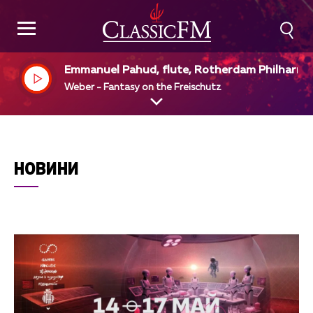
Emmanuel Pahud, flute, Rotherdam Philharm
ic Orchestra, Yannick Mezet - Seguin, dir
Weber - Fantasy on the Freischutz
НОВИНИ