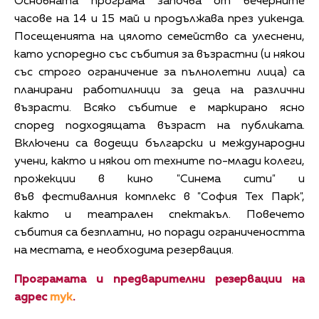
Основната програма започва от вечерните
часове на 14 и 15 май и продължава през уикенда.
Посещенията на цялото семейство са улеснени,
като успоредно със събития за възрастни (и някои
със строго ограничение за пълнолетни лица) са
планирани работилници за деца на различни
възрасти. Всяко събитие е маркирано ясно
според подходящата възраст на публиката.
Включени са водещи български и международни
учени, както и някои от техните по-млади колеги,
прожекции в кино "Синема сити" и
във фестивалния комплекс в "София Тех Парк",
както и театрален спектакъл. Повечето
събития са безплатни, но поради ограничеността
на местата, е необходима резервация.
Програмата и предварителни резервации на
адрес
тук
.