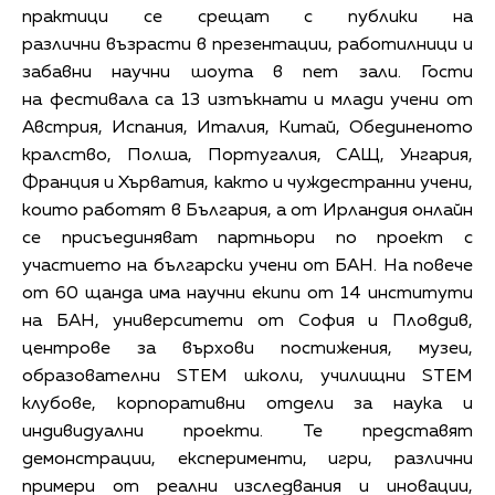
практици се срещат с публики на
различни възрасти в презентации, работилници и
забавни научни шоута в пет зали. Гости
на фестивала са 13 изтъкнати и млади учени от
Австрия, Испания, Италия, Китай, Обединеното
кралство, Полша, Португалия, САЩ, Унгария,
Франция и Хърватия, както и чуждестранни учени,
които работят в България, а от Ирландия онлайн
се присъединяват партньори по проект с
участието на български учени от БАН. На повече
от 60 щанда има научни екипи от 14 институти
на БАН, университети от София и Пловдив,
центрове за върхови постижения, музеи,
образователни STEM школи, училищни STEM
клубове, корпоративни отдели за наука и
индивидуални проекти. Те представят
демонстрации, експерименти, игри, различни
примери от реални изследвания и иновации,