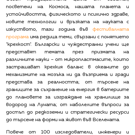
посветени на Космоса, нашата планета и
устойчивостта, физическото и психично здраве,
новите технологии и връзката на науката с
изкуството, тази година във
фестивалната
програма
има редица теми, свързани с понятието
"крехкост". Български и чуждестранни учени ще
представят темата през призмата на
различните науки – от микропластмасите, които
застрашават крехкия баланс в океаните до
механизмите на мозъка ни да възприема и гради
представа за реалността; от търсене на
границите за съхранение на енергия в батериите
до плановете за изграждане на хранилище за
водород на Луната; от наболелите въпроси за
достъп до редкоземни и стратегически ресурси
до търсене на форми на живот във Вселената.
Повече от 100 изследователи, инженери и