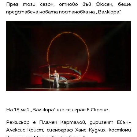
През този сезон, отново във Фюсен, беше
представена новата постановка на „Валкюра“.
На 18 май „Валкюра“ ще се играе в Скопие.
Режисьор е Пламен Карталов, диригент Евън-
Алексис Крист, сценограф Ханс Кудлих, костюми