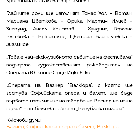
Християна Михалева-Зорбалиева.
Главните роли ще изпълнят Томас Хол – Вотан,
Мариана Цветкова – Фрика, Мартин Илиев –
Зигмунд, Ангел Христов – Хундинг, Гергана
Русекова – Брюнхилде, Цветана Бандаловска –
Зиглинде.
„Това е най-ексклузивното събитие на фестивала“
подчерта художественият ръководител на
Операта в Скопие Орце Ицковски.
„Операта на Вагнер "Валкюра", с която ще
гостува Софийската опера и балет, ще бъде
първото изпълнение на творба на Вагнер на наша
сцена“ – отбелязва сайтът „Република онлайн“.
Ключови думи:
Вагнер,
Софийската опера и балет,
Валкюра