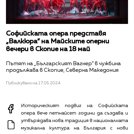
Софийската опера представя
„Валкюра“ на Майските оперни
вечери в Скопие на 18 май
Пътят на „Българският Вагнер“ в чужбина
продължава в Скопие, Северна Македония
Публикувано на 17.05.2024
Историческият подвиг на Софийската
опера вече петнайсет години да създава и
утвърждава нова традиция в националната
музикална култура на България с нови