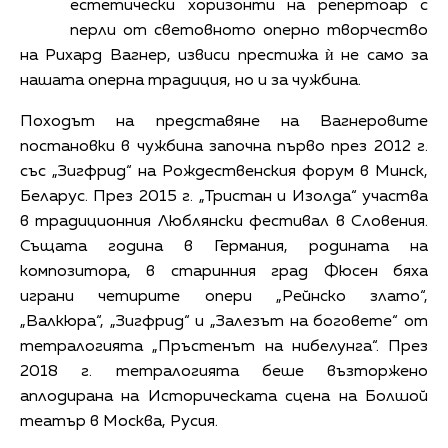
естетически хоризонти на репертоар с
перли от световното оперно творчество
на Рихард Вагнер, извиси престижа ѝ не само за
нашата оперна традиция, но и за чужбина.
Походът на представяне на Вагнеровите
постановки в чужбина започна първо през 2012 г.
със „Зигфрид“ на Рождественския форум в Минск,
Беларус. През 2015 г. „Тристан и Изолда“ участва
в традиционния Люблянски фестивал в Словения.
Същата година в Германия, родината на
композитора, в старинния град Фюсен бяха
играни четирите опери „Рейнско злато“,
„Валкюра“, „Зигфрид“ и „Залезът на боговете“ от
тетралогията „Пръстенът на нибелунга“. През
2018 г. тетралогията беше възторжено
аплодирана на Историческата сцена на Болшой
театър в Москва, Русия.