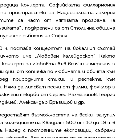
оредица концерти
Софийската филхармония
то пространство на Националната галерия
ертите са част от лятната програма на
зиката“ , подкрепени са от Столична община
лтурните събития на София.
0 ч.
поставя концертът на вокалния състав
тичното име „Любовен калейдоскоп“. Както
е концерт за любовта във всички измерения и
ши дни: от копнежа по любимата и обичта към
пред природните стихии и респекта към
. Няма да липсват песни от филми, фолклор и
включени
творби от Сергей Рахманинов, Георги
яджиев, Александър Бръзицов и др.
едоставят възможността на всеки, закупил
да колекциите на Квадрат 500
от 10 до 18 ч. в
а
. Наред с постоянните експозиции, събрали