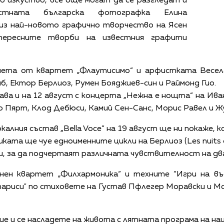
 изкуство, все още могат да се разгледат и
естната българска фотографка Елина
 из най-новото графично творчество на Ясен
тересните творби на известния графити
чета от квартет „Флаутисимо“ и арфистката Весела
б, Ектор Берлиоз, Румен Бояджиев-син и Раймонд Гио.
ва и на 12 август с концерта „Нежна е нощта“ на Ива
 Пярт, Клод Дебюси, Камий Сен-Санс, Морис Равел и Ж
алния състав „Bella Voce” на 19 август ще ни покаже, 
ката ще чуе едноименните цикли на Берлиоз (Les nuits d'
асти, за да подчертаят различната чувствителност на 
унен квартет „Филхармоника“ и техните “Игри на въ
париси" по стиховете на Густав Пфлегер Моравски и М
ие и се насладете на живота с лятната програма на на