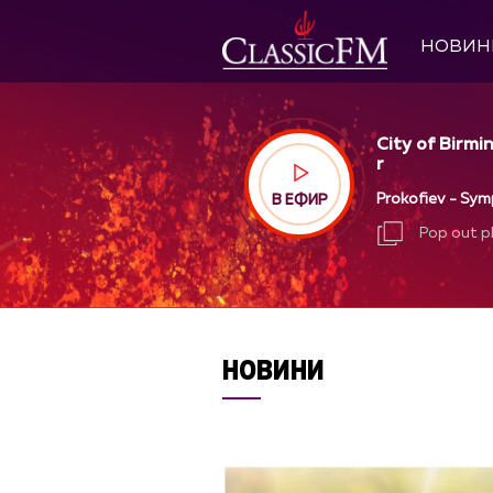
НОВИН
City of Birm
r
Prokofiev - Sym
В ЕФИР
Pop out p
Pop out p
НОВИНИ