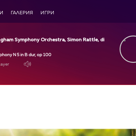
И
ГАЛЕРИЯ
ИГРИ
ingham Symphony Orchestra, Simon Rattle, di
phony N 5 in B dur, op 100
layer
layer