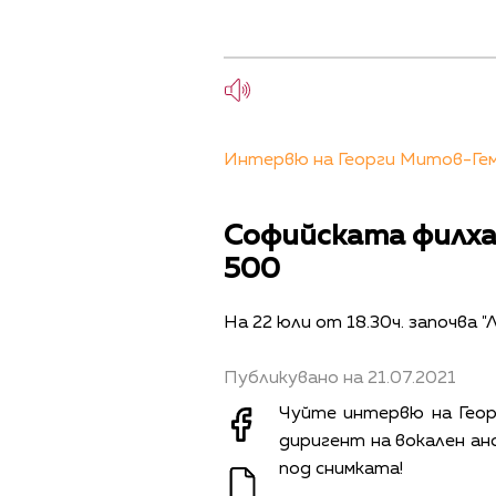
Интервю на Георги Митов-Геми
Софийската филха
500
На 22 юли от 18.30ч. започва 
Публикувано на 21.07.2021
Чуйте интервю на Гео
диригент на вокален анс
под снимката!