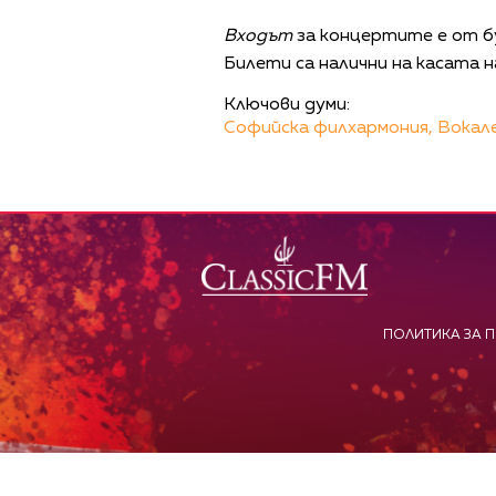
Входът
за концертите е от бул
Билети са налични на касата н
Ключови думи:
Софийска филхармония,
Вокале
ПОЛИТИКА ЗА 