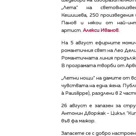
шедьоври на изобразителното
„Лета“ на световноизв
Кешишева,
250 произведения
Панов
и някои от най-ин
артист.
Алекси Иванов.
На 5 август ефирните моми
романтичния свят на Лео Дели
Романтичната линия продължа
В програмата творби от Арво
„Летни нощи“ на дамите от вок
чувствата на една жена. Публи
à Pausilippe), раздлени в 2 ч
26 август е запазен за стр
Антонин Дворжак - Цикъл "Ки
във фа мажор.
Запасете се с добро настроен