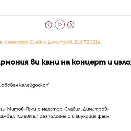
 с маестро Славил Димитров, 21.07.2021г.
рмония ви кани на концерт и изл
"Любовен калейдоскоп"
рги Митов-Геми с маестро Славил Димитров-
амбъл "Славяни", разположено в звуковия файл