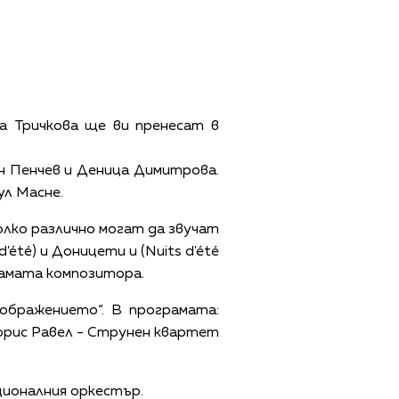
 Тричкова ще ви пренесат в
н Пенчев и Деница Димитрова.
ул Масне.
колко различно могат да звучат
été) и Доницети и (Nuits d'été
двамата композитора.
ображението“. В програмата:
орис Равел - Струнен квартет
ционалния оркестър.