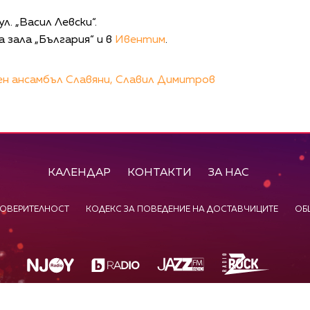
. „Васил Левски“.
а зала „България“ и в
Ивентим
.
н ансамбъл Славяни,
Славил Димитров
КАЛЕНДАР
КОНТАКТИ
ЗА НАС
ПОВЕРИТЕЛНОСТ
КОДЕКС ЗА ПОВЕДЕНИЕ НА ДОСТАВЧИЦИТЕ
ОБ
©
2026
Радиокомпания Си.Джей ООД. Всички права са запазени.