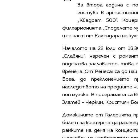
За втора година
с п
гостува в артистично
„Квадрат 500“. Коц
филхармонията „Споделете му
и са част от Календара на ку
Началото
на 22 юли от 18:3
„Славяни“, наречен с роман
подсказва заглавието, това 
времена. От Ренесанса до на
Бога, до преклонението 
наследството на предците ни
поп музика.
В програмата
са 
Златев – Черкин, Кристиян Бо
Домакините от Галерията пр
билет за концерта да разгле
рамките на деня на концерт