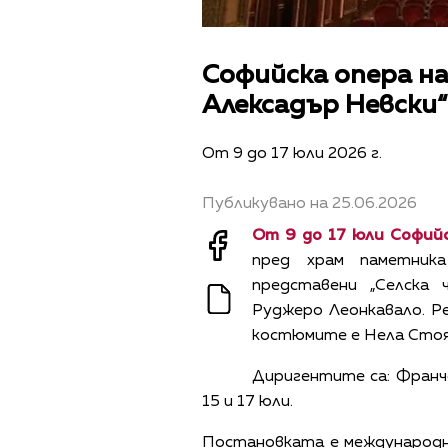
Софийска опера н
Алексадър Невски“ 
От 9 до 17 юли 2026 г.
Публикувано на 25.06.2026
От 9 до 17 юли Софий
пред храм паметник
представени „Селска
Руджеро Леонкавало. Ре
костюмите е Нела Стоя
Диригентите са: Франче
15 и 17 юли.
Постановката е международн