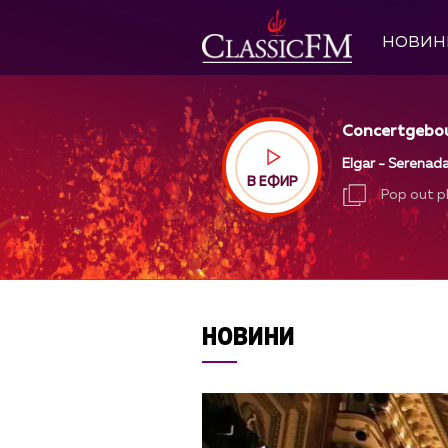
НОВИН
Concertgebou
Elgar - Serenada 
В ЕФИР
Pop out p
Pop out p
НОВИНИ