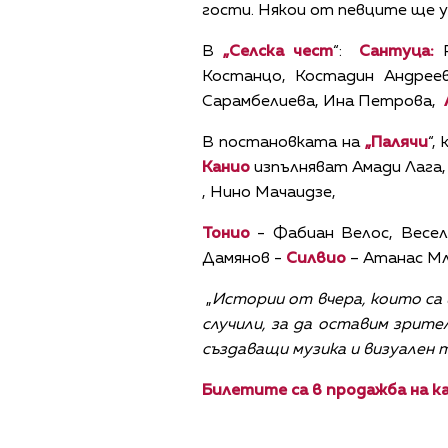
гости. Някои от певците ще у
В
„Селска чест
“:
Сантуца:
Костанцо, Костадин Андрее
Сарамбелиева, Ина Петрова,
В постановката на
„Палячи
“,
Канио
изпълняват Амади Лага,
, Нино Мачаидзе,
Тонио
- Фабиан Велос, Весел
Дамянов -
Силвио
– Атанас М
„
Истории от вчера, които са 
случили, за да оставим зрите
създаващи музика и визуален 
Билетите са в продажба на к