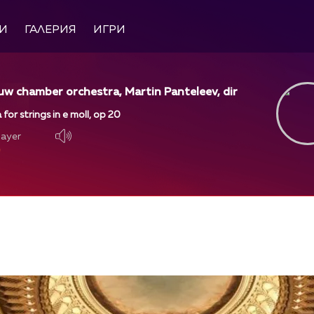
И
ГАЛЕРИЯ
ИГРИ
w chamber orchestra, Martin Panteleev, dir
for strings in e moll, op 20
layer
layer