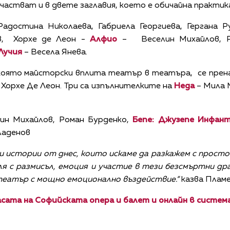
частват и в двете заглавия, което е обичайна практик
Радостина Николаева, Габриела Георгиева, Гергана
в, Хорхе де Леон -
Алфио
– Веселин Михайлов, Р
Лучия
– Весела Янева.
 която майсторски вплита театър в театъра, се прена
 Хорхе Де Леон. Три са изпълнителките на
Неда
– Мила 
ин Михайлов, Роман Бурденко,
Бепе: Джузепе Инфант
ладенов
и истории от днес, които искаме да разкажем с прост
ля с размисъл, емоция и участие в тези безсмъртни 
театър с мощно емоционално въздействие.“
казва Пламе
асата на Софийската опера и балет и онлайн в систем