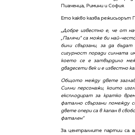
Пиаченца, Римини и София.
Ето какво казва режисьорът 
„
Добре известно е, че от на
„Палячи“ са може би най-чест
били свързани, за да бъдат
сигурност поради силната и
което се е затвърдило ме
двадесети век и е известно к
Общото между двете заглав
Силни персонажи, които изг
експлодират за кратко врем
фатално свързани помежду си
двете опери са в капан в сво
фатален“
За централните партии са а