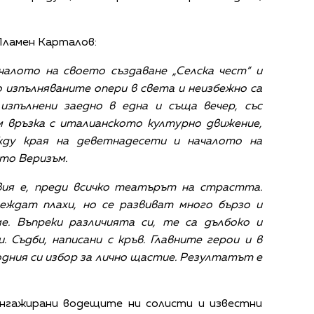
Пламен Карталов:
чалото на своето създаване „Селска чест“ и
о изпълняваните опери в света и неизбежно са
 изпълнени заедно в една и съща вечер, със
м връзка с италианското културно движение,
жду края на деветнадесети и началото на
ато Веризъм.
ия е, преди всичко театърът на страстта.
леждат плахи, но се развиват много бързо и
е. Въпреки различията си, те са дълбоко и
.
Съдби, написани с кръв.
Главните герои и в
бодния си избор за лично щастие. Резултатът е
нгажирани водещите ни солисти и известни