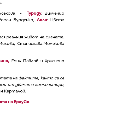
а.
 Русекова -
Туриду
: Винченцо
оман Бурденко,
Лола
: Цвета
ся реалния живот на сцената.
Михова, Станислава Момекова
ино,
Емил Павлов и Хрисимир
отата на фактите, както са се
драми от двамата композитори,
н Карталов.
ата на EpayGo.