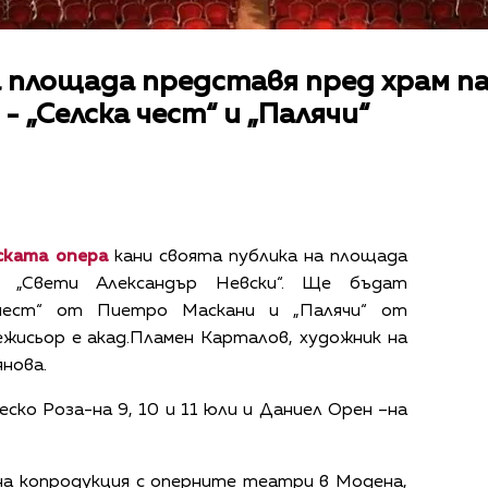
а площада представя пред храм п
- „Селска чест“ и „Палячи“
ската опера
кани своята публика на площада
а „Свети Александър Невски“. Ще бъдат
 чест“ от Пиетро Маскани и „Палячи“ от
жисьор е акад.Пламен Карталов, художник на
нова.
ско Роза-на 9, 10 и 11 юли и Даниел Орен –на
а копродукция с оперните театри в Модена,