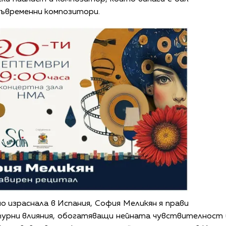
съвременни композитори.
но израснала в Испания, София Меликян я прави
турни влияния, обогатяващи нейната чувствителност 