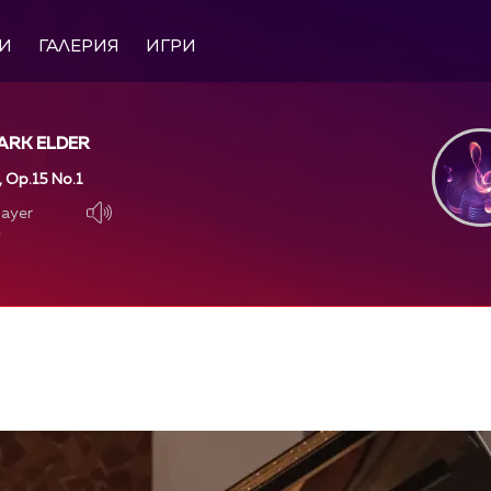
И
ГАЛЕРИЯ
ИГРИ
MARK ELDER
, Op.15 No.1
layer
layer