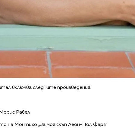
итал включва следните произведения:
 Морис Равел
то на Монтихо „За моя скъп Леон-Пол Фарг“