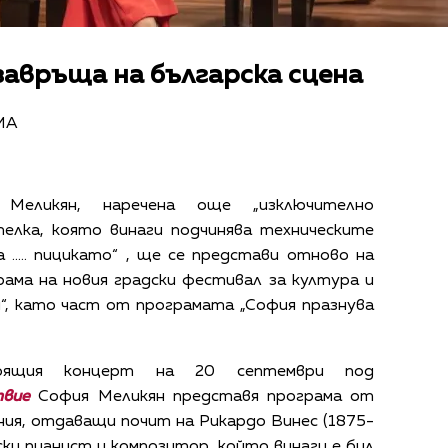
завръща на българска сцена
НМА
Меликян, наречена още „изключително
елка, която винаги подчинява техническите
 ….. пицикато“ , ще се представи отново на
рама на новия градски фестивал за култура и
“, като част от програмата „София празнува
ящия концерт на 20 септември под
твие
София Меликян представя програма от
ния, отдаващи почит на Рикардо Винес (1875-
ки пианист и композитор, който винаги е бил