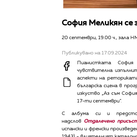
София Меликян се 
20 септември, 19.00 ч., зала 
Публикувано на 17.09.2024
Пианистката София 
чувствителна изпълнит
аспекти на реториката
българска сцена в прог
изкуство „Аз съм София
17-ти септември“.
С албума си и предсто
надслов
Отдалечено присъс
испански и френски произведе
1943) - влиятелният каталонс