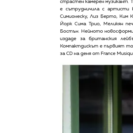
страстен камерен музикант. Т
е сътрудничила с артисти к
Симионеску, Лиз Берто, Ким 
Йорк Сима Трио, Меликян пe
Бостън. Нейното новосформи
издаде за британския лейб
Компактдискът е първият том
за CD на деня от France Musi