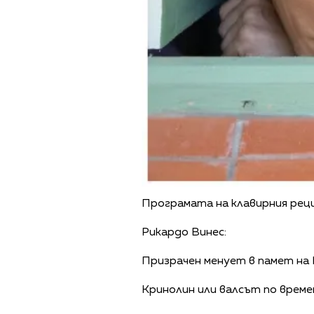
Програмата на клавирния рец
Рикардо Винес:
Призрачен менует в памет на
Кринолин или валсът по време