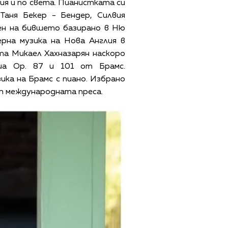
ия и по света. Пианистката си
Таня Бекер - Бендер, Силвия
лен на бившето базирано в Ню
рна музика на Нова Англия в
а Микаел Хахназарян наскоро
риа Op. 87 и 101 от Брамс.
ка на Брамс с пиано. Избрано
от международната преса.