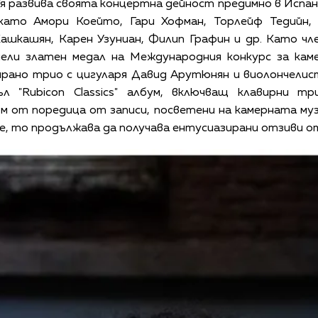
я развива своята концертна дейност предимно в Испан
ато Амори Коейто, Гари Хофман, Торлейф Тедийн, 
Кашкашян, Карен Узуниан, Филип Графин и др. Като ч
чели златен медал на Международния конкурс за каме
рано трио с цигуларя Давид Арутюнян и виолончелист
ъл "Rubicon Classics" албум, включващ клавирни т
 от поредица от записи, посветени на камерната музи
que, то продължава да получава ентусиазирани отзиви 