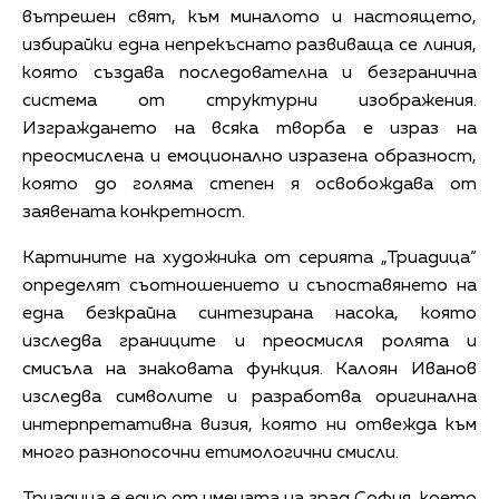
вътрешен свят, към миналото и настоящето,
избирайки една непрекъснато развиваща се линия,
която създава последователна и безгранична
система от структурни изображения.
Изграждането на всяка творба е израз на
преосмислена и емоционално изразена образност,
която до голяма степен я освобождава от
заявената конкретност.
Картините на художника от серията „Триадица“
определят съотношението и съпоставянето на
една безкрайна синтезирана насока, която
изследва границите и преосмисля ролята и
смисъла на знаковата функция. Калоян Иванов
изследва символите и разработва оригинална
интерпретативна визия, която ни отвежда към
много разнопосочни етимологични смисли.
Триадица е едно от имената на град София, което