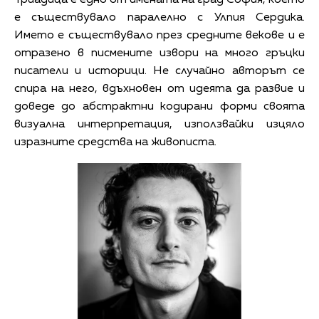
е съществувало паралелно с Улпия Сердика.
Името е съществувало през средните векове и е
отразено в писмените извори на много гръцки
писатели и историци. Не случайно авторът се
спира на него, вдъхновен от идеята да развие и
доведе до абстрактни кодирани форми своята
визуална интерпретация, използвайки изцяло
изразните средства на живописта.