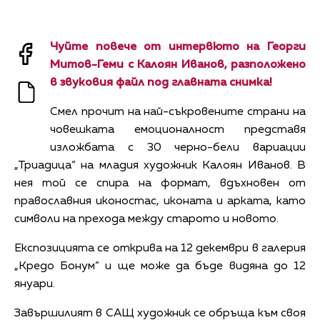
Чуйте повече от интервюто на Георги
Митов-Геми с Калоян Иванов, разположено
в звуковия файл под главната снимка!
Смел прочит на най-съкровените страни на
човешката емоционалност представя
изложбата с 30 черно-бели вариации
„Триадица“ на младия художник Калоян Иванов. В
нея той се спира на формат, вдъхновен от
православния иконостас, иконата и арката, като
символи на прехода между старото и новото.
Експозицията се открива на 12 декември в галерия
„Кредо Бонум“ и ще може да бъде видяна до 12
януари.
Завършилият в САЩ художник се обръща към своя