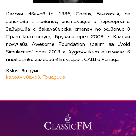
Калоян Иванов (р. 1986, София, България) се
занимава с живопис, инсталация и перформанс.
Завършва с бакалавърска степен по живопис в
Прат Институт, Бруклин през 2009 г. Калоян
получава Awesome Foundation грант за „Void
Simulacrum“ през 2019 г. Художникът е излагал в
множество галерии в България, САЩ и Канада
Ключови думи:
калоян иванов,
Триадица