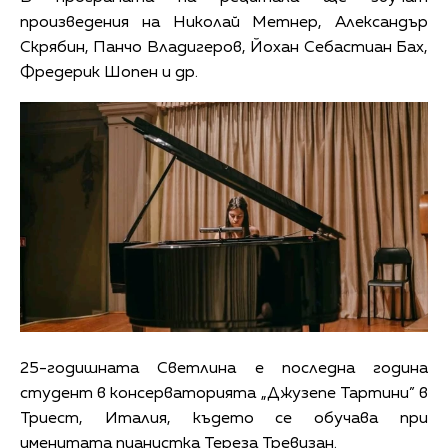
произведения на Николай Метнер, Александър
Скрябин, Панчо Владигеров, Йохан Себастиан Бах,
Фредерик Шопен и др.
25-годишната Светлина е последна година
студент в консерваторията „Джузепе Тартини” в
Триест, Италия, където се обучава при
именитата пианистка Тереза Тревизан.