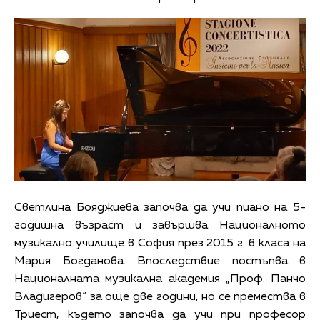
Светлина Бояджиева започва да учи пиано на 5-
годишна възраст и завършва Националното
музикално училище в София през 2015 г. в класа на
Мария Богданова. Впоследствие постъпва в
Националната музикална академия „Проф. Панчо
Владигеров“ за още две години, но се премества в
Триест, където започва да учи при професор