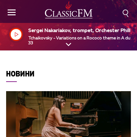
Sergei Nakariakov, trompet, Orchester Philha
monia, Vladimir Ashkenazy, dir
Tchaikovsky - Variations on a Rococo theme in A dur, o
33
НОВИНИ