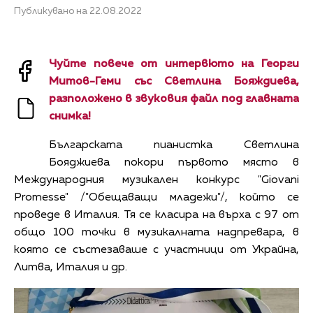
Публикувано на 22.08.2022
Чуйте повече от интервюто на Георги
Митов-Геми със Светлина Бояждиева,
разположено в звуковия файл под главната
снимка!
Българската пианистка Светлина
Бояджиева покори първото място в
Международния музикален конкурс "Giovani
Promesse" /"Обещаващи младежи"/, който се
проведе в Италия. Тя се класира на върха с 97 от
общо 100 точки в музикалната надпревара, в
която се състезаваше с участници от Украйна,
Литва, Италия и др.