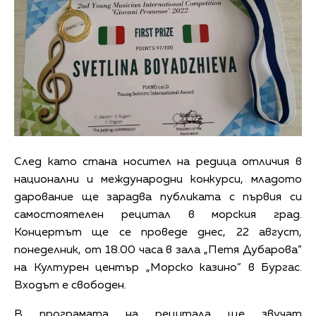
След като стана носител на редица отличия в
национални и международни конкурси, младото
дарование ще зарадва публиката с първия си
самостоятелен рецитал в морския град.
Концертът ще се проведе днес, 22 август,
понеделник, от 18.00 часа в зала „Петя Дубарова”
на Културен център „Морско казино” в Бургас.
Входът е свободен.
В програмата на рецитала ще звучат