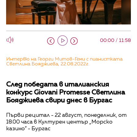
00:00 / 11:58
Интервю на Георги Митов-Геми с пианистката
Светлина Бояджиева, 22.08.2022г.
След победата в италианския
конкурс Giovani Promesse Светлина
Бояджиева свири днес в Бургас
Първи рецитал - 22 август, понеделник, от
18.00 часа в Културен център „Морско
казино” - Бургас