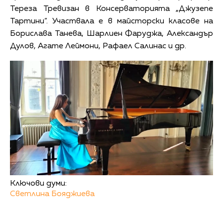
Тереза ​​Тревизан в Консерваторията „Джузепе
Тартини“. Участвала е в майсторски класове на
Борислава Танева, Шарлиен Фаруджа, Александър
Дулов, Агате Леймони, Рафаел Салинас и др.
Ключови думи:
Светлина Бояджиева