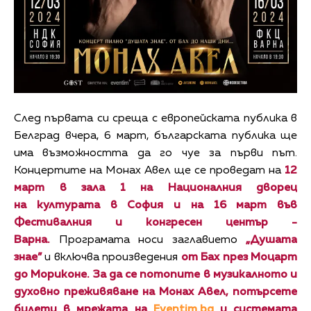
След първата си среща с европейската публика в
Белград вчера, 6 март, българската публика ще
има възможността да го чуе за първи път.
Концертите на Монах Авел ще се проведат на
12
март в
зала 1 на
Националния
д
ворец
на
к
ултурата в София
и
на 16 март във
Фестивалния и конгресен център -
Варна.
Програмата носи заглавието
„Душата
знае”
и включва произведения
от Бах през Моцарт
до Мориконе.
За да се потопите в музикалното и
духовно преживяване на Монах Авел, потърсете
билети
в мрежата на
Eventim.bg
и
системата