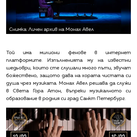
Снимка: Личен архив на Монах Авел
Той има милиони фенове в интернет
платформите. Изпълненията му на известни
шедьоври, които сте слушали много пъти, звучат
божествено, защото дава на хората чистата си
душа чрез музиката. Монах Авел решава да служи
в Света Гора Атон, въпреки музикалното си
образование в родния си град Санкт Петербург.