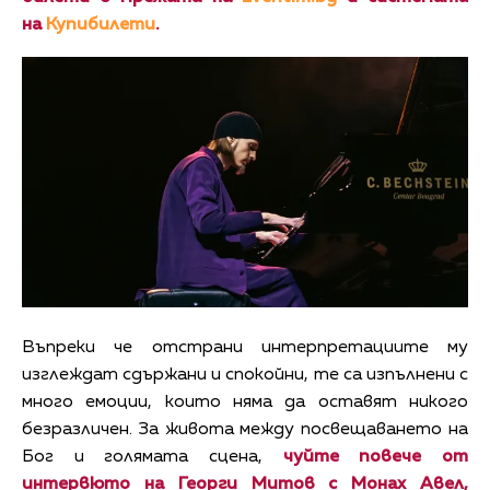
на
Купибилети
.
Въпреки че отстрани интерпретациите му
изглеждат сдържани и спокойни, те са изпълнени с
много емоции, които няма да оставят никого
безразличен. За живота между посвещаването на
Бог и голямата сцена,
чуйте повече от
интервюто на Георги Митов с Монах Авел,