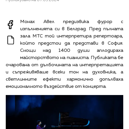
Публикувано на 07.03.2024
Монах Авел предизвика фурор с
изпълненията си в Белград. Пред пълната
зала МТС той интерпретира репертоара,
който предстои да представи в София.
Снощи над 1400 души аплодираха
майсторството на пианиста. Публиката бе
очарована от дълбочината на интерпретацията
и съпреживяваше всеки тон на духовника, а
светлинните ефекти хармонично допълваха
емоционалното въздействие от концерта.