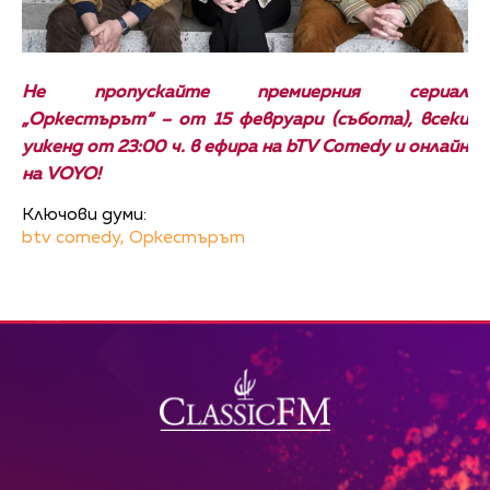
Не пропускайте премиерния сериал
„Оркестърът“ – от 15 февруари (събота), всеки
уикенд от 23:00 ч. в ефира на
bTV Comedy и онлайн
на
VOYO
!
Ключови думи:
btv comedy,
Оркестърът