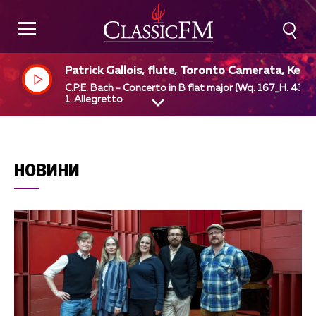
Patrick Gallois, flute, Toronto Camerata, Kevi
Mallon, dir
C.P.E. Bach - Concerto in B flat major (Wq. 167_H. 435) 
1. Allegretto
НОВИНИ