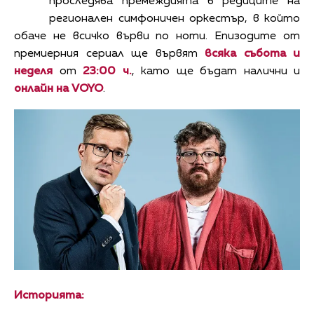
проследява премеждията в редиците на
регионален симфоничен оркестър, в който
обаче не всичко върви по ноти. Епизодите от
премиерния сериал ще вървят
всяка събота и
неделя
от
23:00 ч.
, като ще бъдат налични и
онлайн на
VOYO
.
Историята: