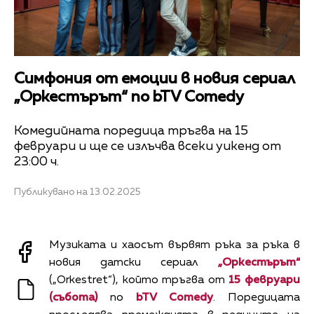
Симфония от емоции в новия сериал
„Оркестърът“ по bTV Comedy
Комедийната поредица тръгва на 15
февруари и ще се излъчва всеки уикенд от
23:00 ч.
Публикувано на 13.02.2025
Музиката и хаосът вървят ръка за ръка в
новия датски сериал
„Оркестърът“
(„Orkestret“), който тръгва от
15 февруари
(събота)
по
bTV Comedy
. Поредицата