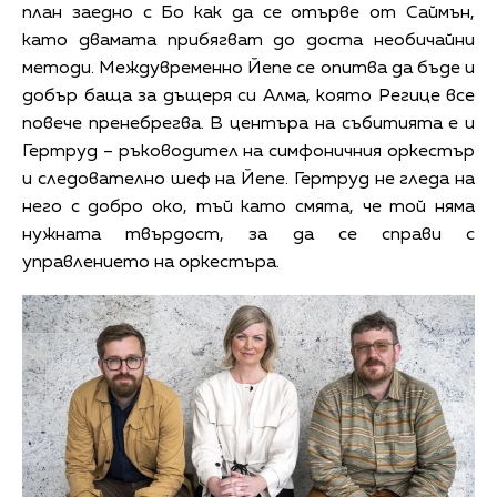
план заедно с Бо как да се отърве от Саймън,
като двамата прибягват до доста необичайни
методи. Междувременно Йепе се опитва да бъде и
добър баща за дъщеря си Алма, която Регице все
повече пренебрегва. В центъра на събитията е и
Гертруд – ръководител на симфоничния оркестър
и следователно шеф на Йепе. Гертруд не гледа на
него с добро око, тъй като смята, че той няма
нужната твърдост, за да се справи с
управлението на оркестъра.