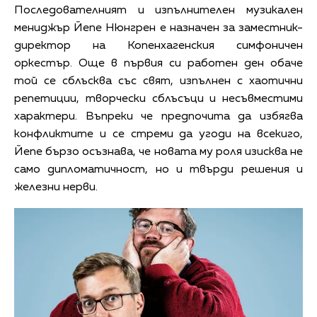
Последователният и изпълнителен музикален
мениджър Йепе Нюнгрен е назначен за заместник-
директор на Копенхагенския симфоничен
оркестър. Още в първия си работен ден обаче
той се сблъсква със свят, изпълнен с хаотични
репетиции, творчески сблъсъци и несъвместими
характери. Въпреки че предпочита да избягва
конфликтите и се стреми да угоди на всекиго,
Йепе бързо осъзнава, че новата му роля изисква не
само дипломатичност, но и твърди решения и
железни нерви.