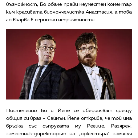
възможност, Бо обаче прави неуместен коментар
към красивата виолончелистка Анастасия, а това
го вкарва в сериозни неприятности.
Постепенно Бо и Йепе се обединяват срещу
общия си враг – Саймън. Йепе открива, че той има
връзка със съпругата му Регице. Разярен,
заместник-директорът на „оркестъра“ замисля