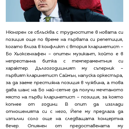
Нюнгрен се сблъсква с трудностите в новата си
позиция още по време на първата си репетиция,
когато влиза в конфликт с втория кларинетист –
Бо Хьоксенхафен – опитен музикант, който е в
непрестанна битка с темпераментния си
характер. Дългогодишният му съперник –
първият кларинетист Саймън, напуска оркестъра,
за да заеме престижна позиция в чужбина, а това
дава шанс на Бо най-сетне да получи мечтаното
място на първи кларинетист – позиция, за която
копнее от години. В опит да изглади
отношенията си с него, Йепе му предлага да
изпълни соло още на следващата концертна
вечер. Опиянен от предоставената му