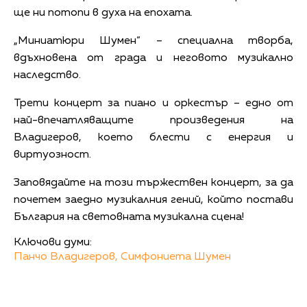
ще ни потопи в духа на епохата.
„Миниатюри Шумен“ – специална творба,
вдъхновена от града и неговото музикално
наследство.
Трети концерт за пиано и оркестър – едно от
най-впечатляващите произведения на
Владигеров, което блести с енергия и
виртуозност.
Заповядайте на този тържествен концерт, за да
почетем заедно музикалния гений, който постави
България на световната музикална сцена!
Ключови думи:
Панчо Владигеров,
Симфониета Шумен