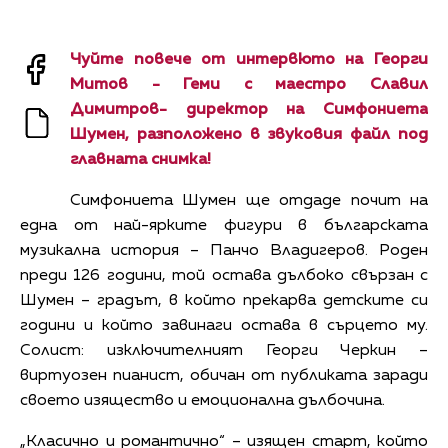
Чуйте повече от интервюто на Георги
Митов - Геми с маестро Славил
Димитров- директор на Симфониета
Шумен, разположено в звуковия файл под
главната снимка!
Симфониета Шумен ще отдаде почит на
една от най-ярките фигури в българската
музикална история – Панчо Владигеров. Роден
преди 126 години, той остава дълбоко свързан с
Шумен – градът, в който прекарва детските си
години и който завинаги остава в сърцето му.
Солист: изключителният Георги Черкин –
виртуозен пианист, обичан от публиката заради
своето изящество и емоционална дълбочина.
„Класично и романтично“ – изящен старт, който