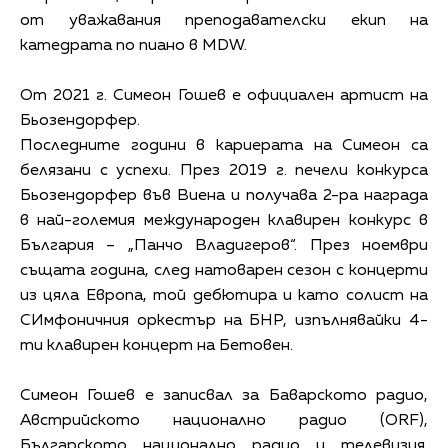
от уважавания преподавателски екип на
катедрата по пиано в MDW.
От 2021 г. Симеон Гошев е официален артист на
Бьозендорфер.
Последните години в кариерата на Симеон са
белязани с успехи. През 2019 г. печели конкурса
Бьозендорфер във Виена и получава 2-ра награда
в най-големия международен клавирен конкурс в
България – „Панчо Владигеров“. През ноември
същата година, след натоварен сезон с концерти
из цяла Европа, той дебютира и като солист на
СИмфоничния оркестър на БНР, изпълнявайки 4-
ти клавирен концерт на Бетовен.
Симеон Гошев е записвал за Баварското радио,
Австрийското национално радио (ORF),
Българското национално радио и телевизия.