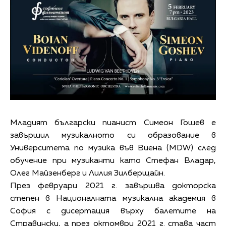
Младият български пианист Симеон Гошев е
завършил музикалното си образование в
Университета по музика във Виена (MDW) след
обучение при музиканти като Стефан Владар,
Олег Майзенберг и Лилия Зилберщайн.
През февруари 2021 г. завършва докторска
степен в Националната музикална академия в
София с дисертация върху балетите на
Стравински, а през октомври 2021 г. става част