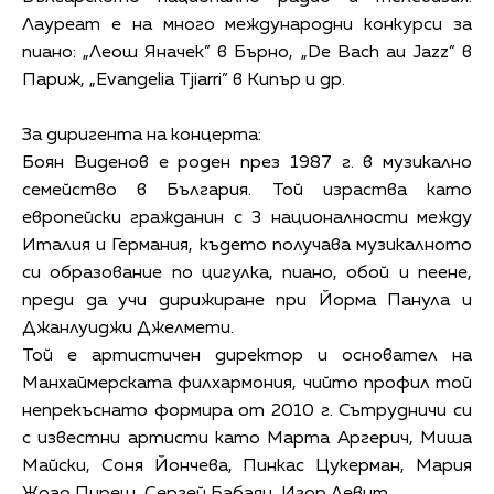
Лауреат е на много международни конкурси за
пиано: „Леош Яначек” в Бърно, „De Bach au Jazz” в
Париж, „Evangelia Tjiarri” в Кипър и др.
За диригента на концерта:
Боян Виденов е роден през 1987 г. в музикално
семейство в България. Той израства като
европейски гражданин с 3 националности между
Италия и Германия, където получава музикалното
си образование по цигулка, пиано, обой и пеене,
преди да учи дирижиране при Йорма Панула и
Джанлуиджи Джелмети.
Той е артистичен директор и основател на
Манхаймерската филхармония, чийто профил той
непрекъснато формира от 2010 г. Сътрудничи си
с известни артисти като Марта Аргерич, Миша
Майски, Соня Йончева, Пинкас Цукерман, Мария