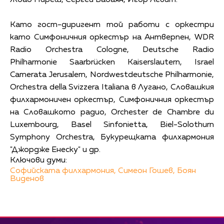
Жоао Пиреш, Сергей Бабаян, Игор Левит.
Като гост-диригент той работи с оркестри
като Симфоничния оркестър на Антверпен, WDR
Radio Orchestra Cologne, Deutsche Radio
Philharmonie Saarbrücken Kaiserslautern, Israel
Camerata Jerusalem, Nordwestdeutsche Philharmonie,
Orchestra della Svizzera Italiana в Лугано, Словашкия
филхармоничен оркестър, Симфоничния оркестър
на Словашкото радио, Orchester de Chambre du
Luxembourg, Basel Sinfonietta, Biel-Solothurn
Symphony Orchestra, Букурещката филхармония
"Джордже Енеску" и др.
Ключови думи:
Софийската филхармония,
Симеон Гошев,
Боян
Виденов