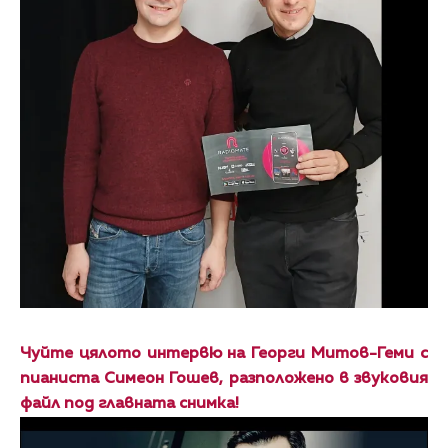
Чуйте цялото интервю на Георги Митов-Геми с
пианиста Симеон Гошев, разположено в звуковия
файл под главната снимка!