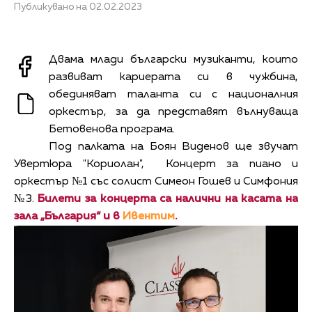
Публикувано на 02.02.2023
Двама млади български музиканти, които
развиват кариерата си в чужбина,
обединяват таланта си с националния
оркестър, за да представят вълнуваща
Бетовенова програма.
Под палката на Боян Виденов ще звучат
Увертюра "Кориолан", Концерт за пиано и
оркестър №1 със солист Симеон Гошев и Симфония
№3.
Билети за концерта са налични на касата на
зала „България“ и в
Ивентим
.