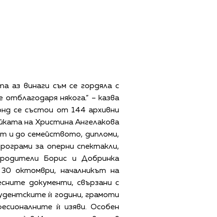
та аз винаги съм се гордяла с
 отблагодаря някога.“ – казва
онд се състои от 144 архивни
айката на Христина Ангелакова
от и до семейството, дипломи,
рограми за оперни спектакли,
 родители Борис и Добринка
 30 октомври, началникът на
сните документи, свързани с
тудентските ѝ години, грамоти
фесионалните ѝ изяви. Особен