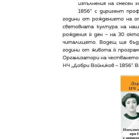
изпълнения на смесен 
1856“ с диригент про
години от рождението на оп
световната култура на наш
рождения ѝ ден – на 30 окто
читалището. Водещ ще бъде
години от живота ѝ програм
Организатори на честването
НЧ „Добри Войников – 1856“. 