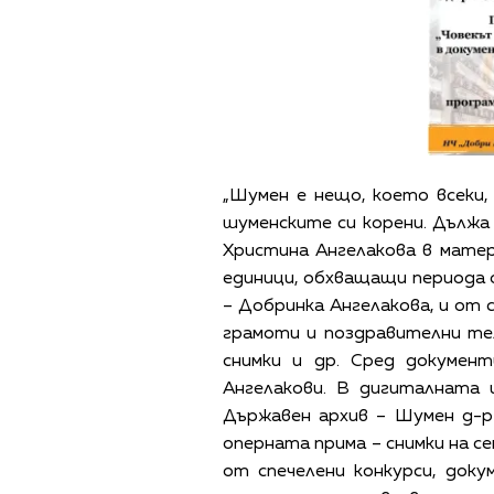
„Шумен е нещо, което всеки, 
шуменските си корени. Дължа 
Христина Ангелакова в матер
единици, обхващащи периода о
– Добринка Ангелакова, и от 
грамоти и поздравителни тел
снимки и др. Сред докумен
Ангелакови. В дигиталната 
Държавен архив – Шумен д-р
оперната прима – снимки на с
от спечелени конкурси, доку