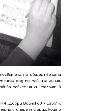
 посветена на обществената
енски род по майчина линия,
звива певческия си талант в
 НЧ „Добри Войников – 1856“ с
оперни и оперетни арии, които