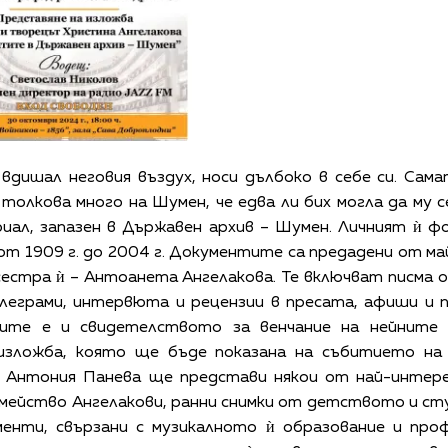
вдишал неговия въздух, носи дълбоко в себе си. Сама
толкова много на Шумен, че едва ли бих могла да му се
иал, запазен в Държавен архив – Шумен. Личният ѝ ф
т 1909 г. до 2004 г. Документите са предадени от м
сестра ѝ – Антоанета Ангелакова. Те включват писма 
еграми, интервюта и рецензии в пресата, афиши и п
тите е и свидетелството за венчание на нейните
изложба, която ще бъде показана на събитието на
 Антония Панева ще представи някои от най-интере
емейство Ангелакови, ранни снимки от детството и с
менти, свързани с музикалното ѝ образование и про