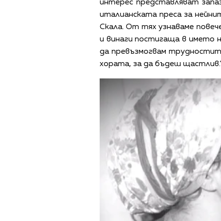
интерес представляват запа
италианската преса за нейнит
Скала. От тях узнаваме повеч
и винаги постигаща в името н
да превъзмогвам трудностите,
хората, за да бъдеш щастлив.