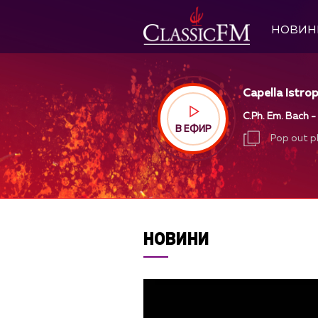
НОВИН
Capella Istrop
C.Ph. Em. Bach -
В ЕФИР
Pop out p
Pop out p
НОВИНИ