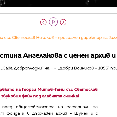
 със Светослав Николов - програмен директор на Jazz 
тина Ангелакова с ценен архив и
а „Сава Доброплодни“ на НЧ „Добри Войников – 1856" пр
рвюто на Георги Митов-Геми със Светослав
 звуковия файл под главната снимка!
е пред обществеността на материали за
от фонда ѝ в Държавен архив – Шумен и с