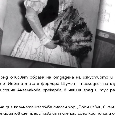
онд описват образа на отдадена на изкуството и
е. Именно така я формира Шумен – наследник на шум
ристина Ангелакова прекарва в нашия град и тук ра
а дигиталната изложба смесен хор „Родни звуци“ към
ндриянов ще представи изпълнения, сред които са и 