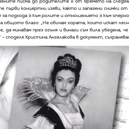
зените писма до родителите ѝ от времето на следва
е първи концертни изяви, както и запазени снимки о
е за подхода ѝ към ролите и отношението ѝ към опер
а общото благо. „Не обичам хората, които искат лесн
 да минавам през огъня и винаги съм била убедена, ч
“ – споделя Христина Ангелакова в документ, съхраняв