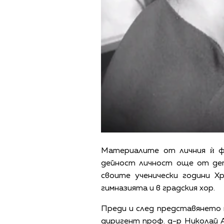
Материалите от личния ѝ ф
дейност личност още от дет
своите ученически години Х
гимназията и в градския хор.
Преди и след представянето н
диригент проф. д-р Николай А