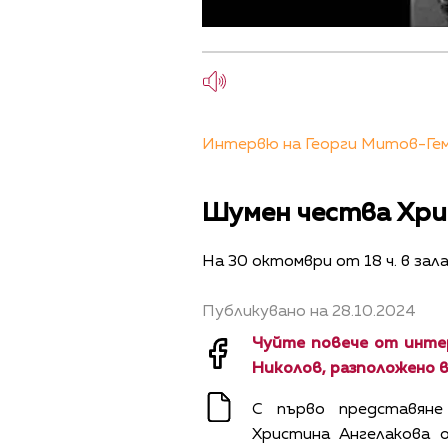
Интервю на Георги Митов-Геми
Шумен чества Хрис
На 30 октомври от 18 ч. в зал
Публикувано на 28.10.2024
Чуйте повече от инте
Николов, разположено в
С първо представян
Христина Ангелакова 