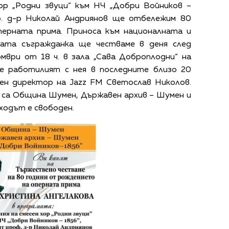
хор „Родни звуци“ към НЧ „Добри Войников –
ф. д-р Николай Андриянов ще отбележим 80
ерната прима. Приноса към националната и
ата съгражданка ще честваме в деня след
мври от 18 ч. в зала „Сава Доброплодни“ на
 работилият с нея в последните близо 20
ен директор на Jazz FM Светослав Николов.
 са Община Шумен, Държавен архив – Шумен и
Входът е свободен.