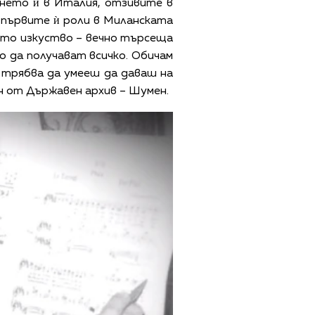
нето ѝ в Италия, отзивите в
т първите ѝ роли в Миланската
ното изкуство – вечно търсеща
о да получават всичко. Обичам
е трябва да умееш да даваш на
ан от Държавен архив – Шумен.