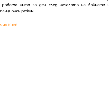
 работа нито за ден след началото на войната и
танционен режим.
 на Киев
КАЛЕНДАР
КОНТАКТИ
ЗА НАС
ПОВЕРИТЕЛНОСТ
КОДЕКС ЗА ПОВЕДЕНИЕ НА ДОСТАВЧИЦИТЕ
ОБ
©
2026
Радиокомпания Си.Джей ООД. Всички права са запазени.