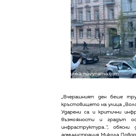
Снимка: novynarnia.com
„Вчерашният ден беше тру
кръстовището на улица „Волод
Ударени са и критични инф
възможности и градът ос
инфраструктура…“, обясни
администрация Микола Повор