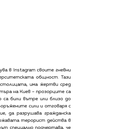
ува в Instagram своите гневни
верситетската общност. Тази
 столицата, има жертви сред
търа на Киев – прозорците са
о са били вътре или близо до
въоръжените сили и отговаря с
ие, да разрушава гражданска
ържавата терорист действа в
орът специално подчертава, че