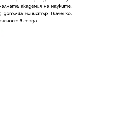
алната академия на науките,
 допълва министър Ткаченко,
оченост в града.