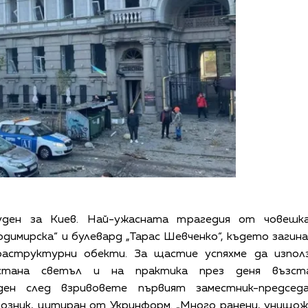
ден за Киев. Най-ужасната трагедия от човешка
имирска“ и булевард „Тарас Шевченко“, където загинах
раструктурни обекти. За щастие успяхме да използ
тана светъл и на практика през деня възста
 ден след взривовете първият заместник-председ
озник, цитиран от Укринформ. „Много ранени, унищож