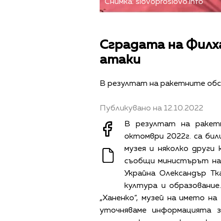
Снимка: slovoproslovo.info
Сградата на Филх
атаки
В резултат на ракетните об
Публикувано на 12.10.2022
В резултат на ракет
октомври 2022г. са бил
музея и няколко други
съобщи министърът на
Украйна Олександър Тк
култура и образование
„Ханенко“, музей на името на
уточняваме информацията 