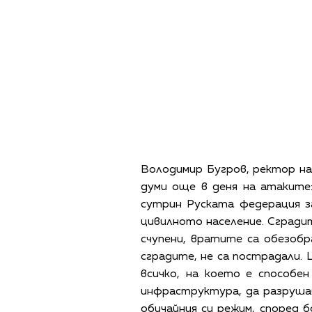
Снимка: Національна філармон
Володимир Бугров, ректор на 
думи още в деня на атаките
сутрин Руската федерация з
цивилното население. Сгради
счупени, вратите са обезобр
сградите, не са пострадали. 
всичко, на което е способе
инфраструктура, да разруша
обичайния си режим, според б