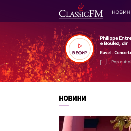
НОВИН
Philippe Entr
e Boulez, dir
Ravel - Concerto
В ЕФИР
Pop out p
Pop out p
НОВИНИ