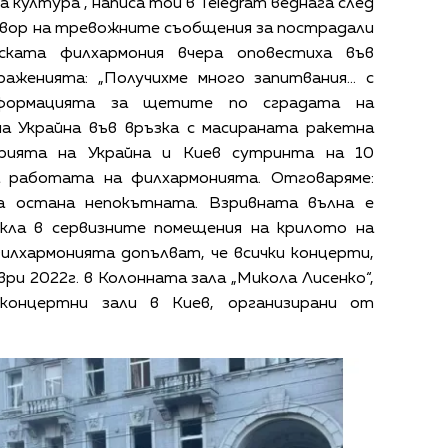
 култура“, написа той в Telegram веднага след
овор на тревожните съобщения за пострадали
ската филхармония вчера оповестиха във
раженията: „Получихме много запитвания… с
формацията за щетите по сградата на
а Украйна във връзка с масираната ракетна
рията на Украйна и Киев сутринта на 10
а работата на филхармонията. Отговаряме:
а остана непокътната. Взривната вълна е
ъкла в сервизните помещения на крилото на
илхармонията допълват, че всички концерти,
мври 2022г. в Колонната зала „Микола Лисенко“,
 концертни зали в Киев, организирани от