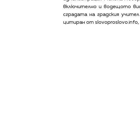
включително и водещото вис
сградата на градския учите
цитиран от slovoproslovo.inf