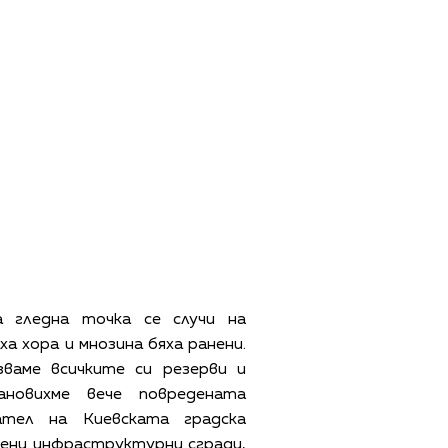
 гледна точка се случи на
а хора и мнозина бяха ранени.
ваме всичките си резерви и
новихме вече повредената
ател на Киевската градска
ени инфраструктурни сгради,