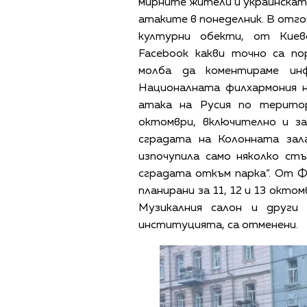
мирните жители и украинската
атаките в понеделник. В отг
културни обекти, от Киев
Facebook какви точно са по
молба да коментираме ин
Националната филхармония н
атака на Русия по терито
октомври, включително и з
сградата на Колонната зал
изпочупила само няколко ст
сградата откъм парка“. От Ф
планирани за 11, 12 и 13 окто
Музикалния салон и други
институцията, са отменени.