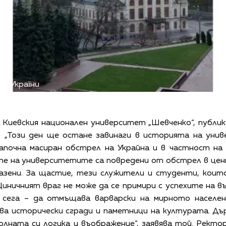
ія України
Киевския национален университет „Шевченко“, публик
: „Този ден ще остане завинаги в историята на уни
апочна масиран обстрел на Украйна и в частност на
те на университетите са повредени от обстрел в цен
азени. За щастие, тези служители и студенти, коит
Циничният враг не може да се примири с успехите на 
н сега – да отмъщава варварски на мирното населен
ва исторически сгради и паметници на културата. Д
олната си логика и въображение“, заявява той. Рект