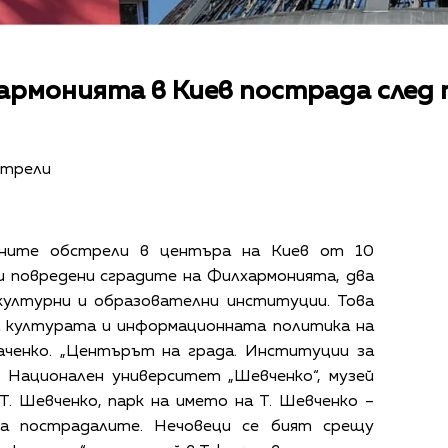
армонията в Киев пострада след 
стрели
ните обстрели в центъра на Киев от 10
и повредени сградите на Филхармонията, два
 културни и образователни институции. Това
 културата и информационната политика на
аченко. „Центърът на града. Институции за
. Национален университет „Шевченко“, музей
 Т. Шевченко, парк на името на Т. Шевченко –
за пострадалите. Нечовеци се бият срещу