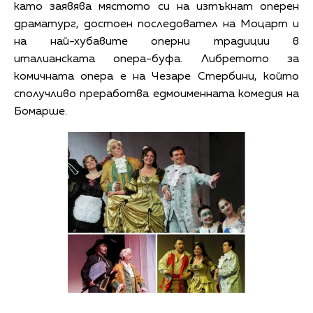
като заявява мястото си на изтъкнат оперен
драматург, достоен последовател на Моцарт и
на най-хубавите оперни традиции в
италианската опера-буфа. Либретото за
комичната опера е на Чезаре Стербини, който
сполучливо преработва едмоименната комедия на
Бомарше.