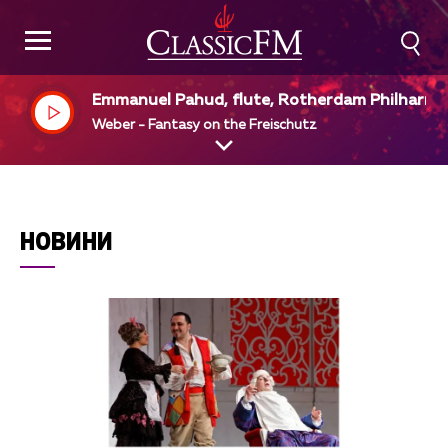
Emmanuel Pahud, flute, Rotherdam Philharm
ic Orchestra, Yannick Mezet - Seguin, dir
Weber - Fantasy on the Freischutz
НОВИНИ