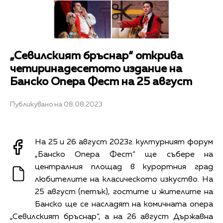
„Сeвилският бръснар“ открива
четиринадесетото издание на
Банско Опера Фест на 25 август
Публикувано на 08.08.2023
На 25 и 26 август 2023г. културният форум
„Банско Опера Фест“ ще събере на
централния площад в курортния град
любителите на класическото изкуство. На
25 август (петък), гостите и жителите на
Банско ще се насладят на комичната опера
„Сeвилският бръснар“, а на 26 август Държавна