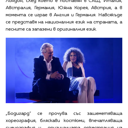
Лондон, след което е поставян в САЩ, Италия,
Австралия, Германия, Южна Корея, Австрия, а в
момента се играе в Англия и Германия. Навсякъде
се представя на националния език на страната, а
песните са запазени в оригиналния език.
„Бодигард” се прочува със зашеметяваща
хореография, бляскави костюми, впечатляваща