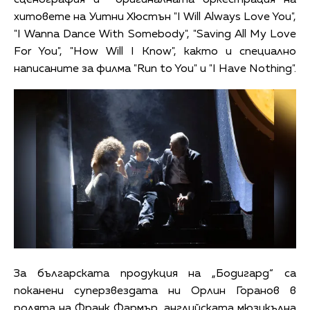
сценография и оригиналната оркестрация на
хитовете на Уитни Хюстън "I Will Always Love You",
"I Wanna Dance With Somebody", "Saving All My Love
For You", "How Will I Know", както и специално
написаните за филма "Run to You" и "I Have Nothing".
За българската продукция на „Бодигард“ са
поканени суперзвездата ни Орлин Горанов в
ролята на Франк Фармър, английската мюзикълна