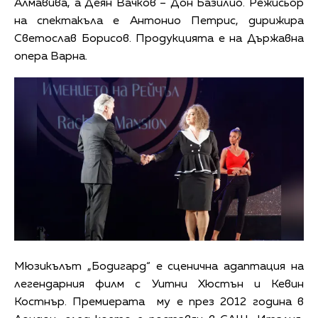
Алмавива, а Деян Вачков – Дон Базилио. Режисьор
на спектакъла е Антонио Петрис, дирижира
Светослав Борисов. Продукцията е на Държавна
опера Варна.
Мюзикълът „Бодигард“ е сценична адаптация на
легендарния филм с Уитни Хюстън и Кевин
Костнър. Премиерата му е през 2012 година в