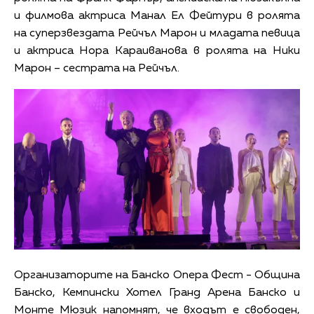
и филмова актриса Манал Ел Фейтури в ролята
на суперзвездата Рейчъл Марон и младата певица
и актриса Нора Караиванова в ролята на Ники
Марон – сестрата на Рейчъл.
Организаторите на Банско Опера Фест - Община
Банско, Кемпински Хотел Гранд Арена Банско и
Монте Мюзик напомнят, че входът е свободен,