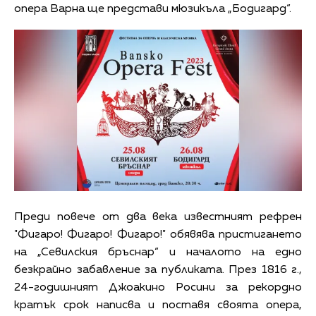
опера Варна ще представи мюзикъла „Бодигард“.
Преди повече от два века известният рефрен
"Фигаро! Фигаро! Фигаро!" обявява пристигането
на „Севилския бръснар“ и началото на едно
безкрайно забавление за публиката. През 1816 г.,
24-годишният Джоакино Росини за рекордно
кратък срок написва и поставя своята опера,