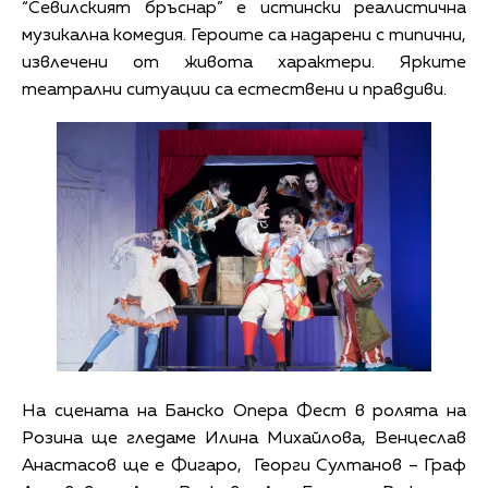
“Севилският бръснар” е истински реалистична
музикална комедия. Героите са надарени с типични,
извлечени от живота характери. Ярките
театрални ситуации са естествени и правдиви.
На сцената на Банско Опера Фест в ролята на
Розина ще гледаме Илина Михайлова, Венцеслав
Анастасов ще е Фигаро, Георги Султанов – Граф