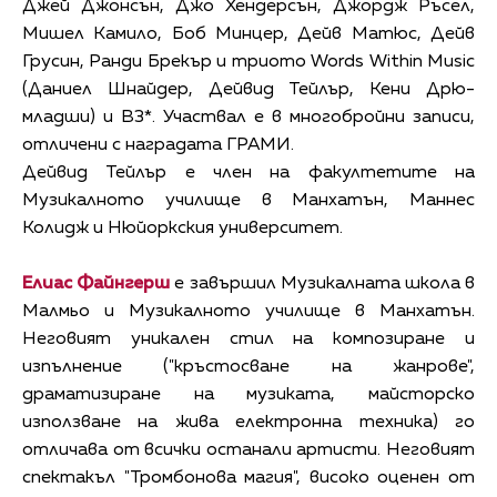
Джей Джонсън, Джо Хендерсън, Джордж Ръсел,
Мишел Камило, Боб Минцер, Дейв Матюс, Дейв
Грусин, Ранди Брекър и триото Words Within Music
(Даниел Шнайдер, Дейвид Тейлър, Кени Дрю-
младши) и B3*. Участвал е в многобройни записи,
отличени с наградата ГРАМИ.
Дейвид Тейлър е член на факултетите на
Музикалното училище в Манхатън, Маннес
Колидж и Нюйоркския университет.
Елиас Файнгерш
е завършил Музикалната школа в
Малмьо и Музикалното училище в Манхатън.
Неговият уникален стил на композиране и
изпълнение ("кръстосване на жанрове",
драматизиране на музиката, майсторско
използване на жива електронна техника) го
отличава от всички останали артисти. Неговият
спектакъл "Тромбонова магия", високо оценен от