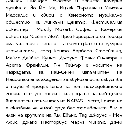
Даниел Шнайдер. Участва и записва камерна
музика с Йо Йо Ма, Ицхак Пърлман и Уинтън
Марсалис и свири с Камерното музикално
общество на Линкълн Център, Фестивалния
оркестър " Mostly Mozart", Орфей и Камерния
оркестър "Сейнт Люк". През кариерата си Тейлър
има участия и записи с големи джаз и популярни
изпълнители, сред които Барбара Стрейзънд,
Майлс Дейвис, Куинси Джоунс, Франк Синатра и
Арета Франклин. Г-н Тейлър е носител на
наградата за най-ценен изпълнител на
Националната академия за звукозаписни изкуства
и науки в продължение на пет последователни
години и е удостоен с наградата за най-ценен
виртуозен изпълнител на NARAS - чест, която не
е оказвана на никой друг бас тромбонист. Бил е
член на групите на Гил Евънс, Тад Джоунс - Мел
Люис, Джако Пасториус, Чарлз Мингъс, Джей