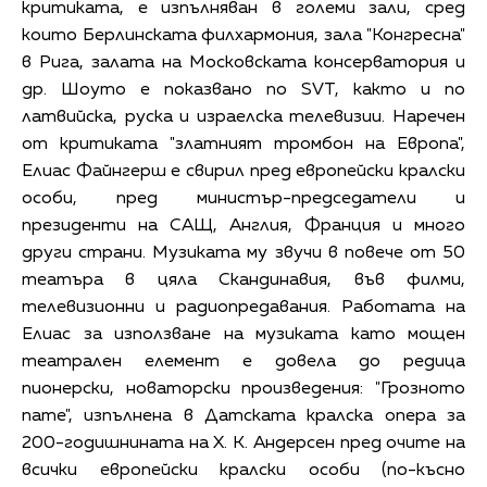
критиката, е изпълняван в големи зали, сред
които Берлинската филхармония, зала "Конгресна"
в Рига, залата на Московската консерватория и
др. Шоуто е показвано по SVT, както и по
латвийска, руска и израелска телевизии. Наречен
от критиката "златният тромбон на Европа",
Елиас Файнгерш е свирил пред европейски кралски
особи, пред министър-председатели и
президенти на САЩ, Англия, Франция и много
други страни. Музиката му звучи в повече от 50
театъра в цяла Скандинавия, във филми,
телевизионни и радиопредавания. Работата на
Елиас за използване на музиката като мощен
театрален елемент е довела до редица
пионерски, новаторски произведения: "Грозното
пате", изпълнена в Датската кралска опера за
200-годишнината на Х. К. Андерсен пред очите на
всички европейски кралски особи (по-късно