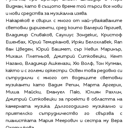
Видман, като в същото време той търси все нови
и нови средства за музикална изява.
Накаряков е свирил с много от най-уважаваните
световни диригенти, сред които Валерий Гергиев,
Владимир Спиваков, Саулиус Зондекис, Кристоф
Ешенбах, Юрий Темирканов, Иржи Белохлавек, Яап
ван Цведен, Юрий Башмет, сър Невил Маринър,
Михаил Плетньов, Дмитрий Ситковецки, Кент
Нагано, Владимир Ашкенази, Хю Волф, Тон Купман,
както и с големи оркестри. Освен това редовно си
сътрудничи с много от водещите световни
музиканти като Вадим Репин, Марта Аргерих,
Миша Майски, Емануел Паю, Юлиян Рахлин,
Дмитрий Ситковецки за проекти в областта на
камерната музика. Дългогодишно музикално и
приятелско сътрудничество го свързва с
пианистката Мария Меерович и сестра му Вера