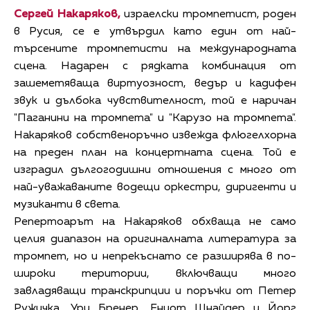
Сергей Накаряков,
израелски тромпетист, роден
в Русия, се е утвърдил като един от най-
търсените тромпетисти на международната
сцена. Надарен с рядката комбинация от
зашеметяваща виртуозност, ведър и кадифен
звук и дълбока чувствителност, той е наричан
"Паганини на тромпета" и "Карузо на тромпета".
Накаряков собственоръчно извежда флюгелхорна
на преден план на концертната сцена. Той е
изградил дългогодишни отношения с много от
най-уважаваните водещи оркестри, диригенти и
музиканти в света.
Репертоарът на Накаряков обхваща не само
целия диапазон на оригиналната литература за
тромпет, но и непрекъснато се разширява в по-
широки територии, включващи много
завладяващи транскрипции и поръчки от Петер
Ружичка, Ури Бренер, Ениот Шнайдер и Йорг