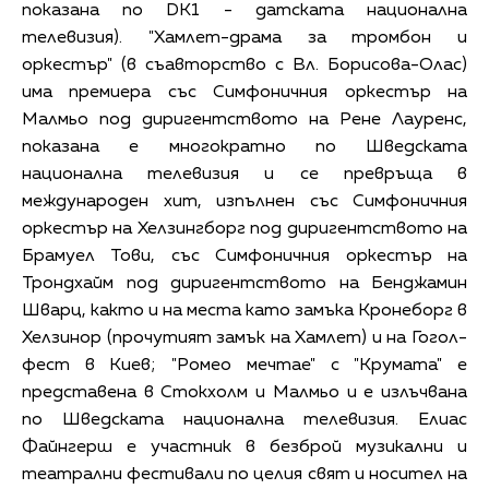
показана по DK1 - датската национална
телевизия). "Хамлет-драма за тромбон и
оркестър" (в съавторство с Вл. Борисова-Олас)
има премиера със Симфоничния оркестър на
Малмьо под диригентството на Рене Лауренс,
показана е многократно по Шведската
национална телевизия и се превръща в
международен хит, изпълнен със Симфоничния
оркестър на Хелзингборг под диригентството на
Брамуел Тови, със Симфоничния оркестър на
Трондхайм под диригентството на Бенджамин
Шварц, както и на места като замъка Кронеборг в
Хелзинор (прочутият замък на Хамлет) и на Гогол-
фест в Киев; "Ромео мечтае" с "Крумата" е
представена в Стокхолм и Малмьо и е излъчвана
по Шведската национална телевизия. Елиас
Файнгерш е участник в безброй музикални и
театрални фестивали по целия свят и носител на