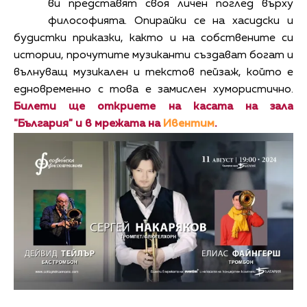
ви представят своя личен поглед върху
философията. Опирайки се на хасидски и
будистки приказки, както и на собствените си
истории, прочутите музиканти създават богат и
вълнуващ музикален и текстов пейзаж, който е
едновременно с това е замислен хумористично.
Билети ще откриете на касата на зала
"България" и в мрежата на
Ивентим
.