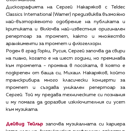
Охотникова.
Дискографията на Сергей Накаряков с Teldec
Classics International (Warner) предизвиква възможно
най-възторженото одобрение на публиката и
критиката и включва най-известния оригинален
репертоар за тромпет, както и множество
аранжименти за тромпет и флюгелхорн.
Роден в град Горки, Русия, Сергей започва да свири
на пиано, когато е на шест години, но преминава
към тромпета - промяна в посоката, в която е
подкрепен от баща си, Михаил Накаряков, който
транскрибира много класически концерти за
тромпет и създава уникален репертоар за
Сергей. Той му предава техническите си познания
и му помага да доразвие изключителния си усет
към музиката.
Дейвид Тейлър
започва музикалната си кариера