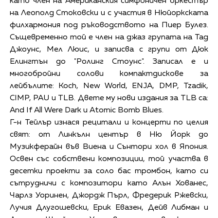
като член на Американския симфоничен оркестър
на Леополд Стоковски и с участия в Нюйоркската
филхармония под ръководството на Пиер Булез.
Същевременно той е член на джаз групата на Тад
Джоунс, Мел Люис, и записва с групи от Дюк
Елингтън до "Ролинг Стоунс". Записал е и
многобройни солови компактдискове за
лейбълите: Koch, New World, ENJA, DMP, Tzadik,
CIMP, PAU и TLB. Двете му нови издания за TLB са:
And If All Were Dark и Atomic Bomb Blues.
Г-н Тейлър изнася рецитали и концерти по целия
свят: от Линкълн център в Ню Йорк до
Музикферайн във Виена и Сънтори хол в Япония.
Освен със собствени композиции, той участва в
десетки проекти за соло бас тромбон, като си
сътрудничи с композитори като Алън Хованес,
Чарлз Уоринен, Джордж Пърл, Фредерик Ржевски,
Лучия Длугошевски, Ерик Евазен, Дейв Либман и