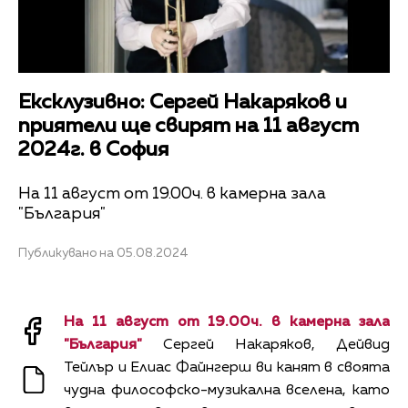
Ексклузивно: Сергей Накаряков и
приятели ще свирят на 11 август
2024г. в София
На 11 август от 19.00ч. в камерна зала
"България"
Публикувано на 05.08.2024
На 11 август от 19.00ч. в камерна зала
"България"
Сергей Накаряков, Дейвид
Тейлър и Елиас Файнгерш ви канят в своята
чудна философско-музикална вселена, като