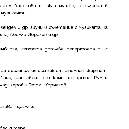
между барокова и джаз музика, изпълнена в
 музиканти.
 Хендел и др. звучи в съчетание с музиката на
нг, Абдула Ибрахим и др.
имбиоза, септета допълва репертоара си с
 за оригиналния състав от струнен квартет,
абани, направени от композиторите Румен
ладигеров и Георги Корназов.
нова - цигулки
 бас китара