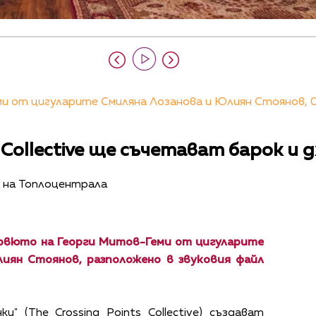
и от цигуларите Смиляна Лозанова и Юлиян Стоянов, 0
s Collective ще съчетават барок и 
2 на Топлоцентрала
рвюто на Георги Митов-Геми от цигуларите
лиян Стоянов, разположено в звуковия файл
" (The Crossing Points Collective) създават