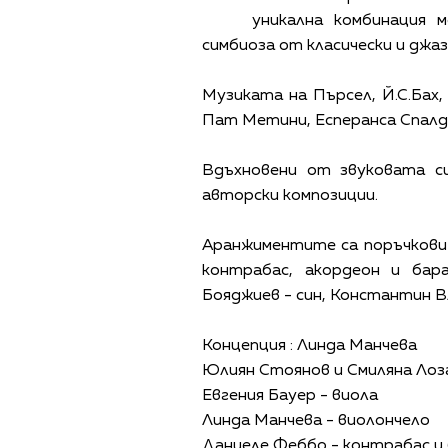
уникална комбинация 
симбиоза от класически и джаз
Музиката на Пърсел, Й.С.Бах,
Пат Метини, Есперанса Спалди
Вдъхновени от звуковата с
авторски композиции.
Аранжиментите са поръчкови
контрабас, акордеон и бар
Бояджиев - син, Константин В
Концепция : Линда Манчева
Юлиян Стоянов и Смиляна Лоза
Евгения Бауер - виола
Линда Манчева - виолончело
Даниеле Феббо - контрабас и