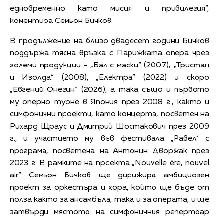
едновременно като мисия и привилегия“,
коментира Семьон Бичков.
В продължение на близо двадесет години Бичков
поддържа тясна връзка с Парижката опера чрез
големи продукции – „Бал с маски“ (2007), „Тристан
и Изолда“ (2008), „Електра“ (2022) и скоро
„Евгений Онегин“ (2026), а така също и първото
му оперно турне в Япония през 2008 г., както и
симфонични проекти, като концерта, посветен на
Рихард Щраус и Дмитрий Шостакович през 2009
г., и участието му във фестивала „Равел“ с
програма, посветена на Антонин Дворжак през
2023 г. В рамките на проекта „Nouvelle ère, nouvel
air“ Семьон Бичков ще дирижира амбициозен
проект за оркестъра и хора, който ще бъде от
полза както за ансамбъла, така и за операта, и ще
затвърди мястото на симфоничния репертоар