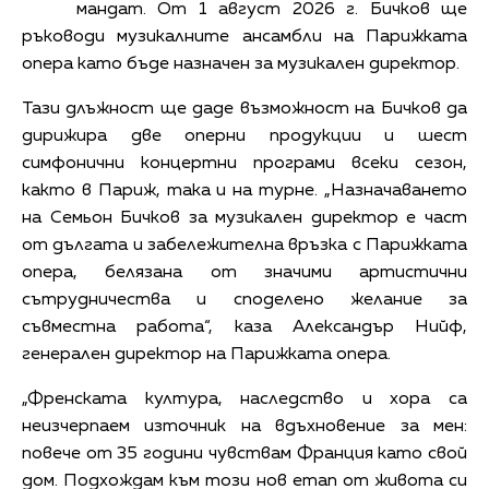
мандат. От 1 август 2026 г. Бичков ще
ръководи музикалните ансамбли на Парижката
опера като бъде назначен за музикален директор.
Тази длъжност ще даде възможност на Бичков да
дирижира две оперни продукции и шест
симфонични концертни програми всеки сезон,
както в Париж, така и на турне. „Назначаването
на Семьон Бичков за музикален директор е част
от дългата и забележителна връзка с Парижката
опера, белязана от значими артистични
сътрудничества и споделено желание за
съвместна работа“, каза Александър Нийф,
генерален директор на Парижката опера.
„Френската култура, наследство и хора са
неизчерпаем източник на вдъхновение за мен:
повече от 35 години чувствам Франция като свой
дом. Подхождам към този нов етап от живота си