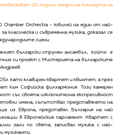
 отбелязват 20 години заедно на концерта на
 Chamber Orchestra – юбилей на един от най-
за класическа и съвременна музика, доказал се
ждународните сцени.
еният български струнен ансамбъл, който е
стния си проект с Мистерията на българските
 Андреев.
05г. като клавирен квартет и квинтет, а през
тет към Софийска филхармония. Този камерен
ност със своята изключителна експресивност
ветовни имена, съпътствал представянето на
ще из Европа, представял България на най
легации в Европейския парламент. Квартет с
ълни зали по света, записвал музика с най-
ни музиканти.