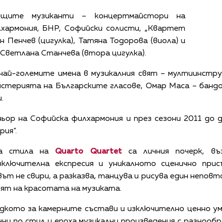
ещите музиканти – концертмайстори на
хармония, БНР, Софийски солисти, „Квартет
н Пенчев (цигулка), Татяна Тодорова (виола) и
 Светлана Станчева (втора цигулка).
 най-големите имена в музикалния свят – мултиинстр
терията на Българските гласове, Омар Маса – бандон
.
ор на Софийска филхармония и през сезони 2011 до 
рия”.
на стила на
Quarto Quartet
са личния почерк, въ
зключителна експресия и уникалното сценично при
т не свири, а разказва, танцува и рисува един неповт
дят на красотата на музиката.
кото за камерните състави и изключително ценно уме
ни по стил и епоха музикални произведения с разнообр