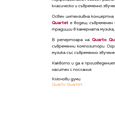
класическо и съвременно звуче
Освен интензивна концертна 
Quartet
e водещ съвременен б
традиции в камерната музика,
В репертоара на
Quarto Qu
съвременни композитори. Огр
музика със съвременно зв
Каквото и да е произведениет
наситен с послания.
Ключови думи:
Quarto Quartet