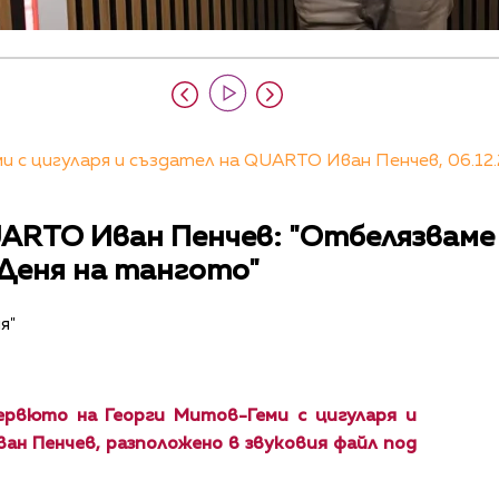
 с цигуларя и създател на QUARTO Иван Пенчев, 06.12.
ARTO Иван Пенчев: "Отбелязваме 
 Деня на тангото"
я"
рвюто на Георги Митов-Геми с цигуларя и
ан Пенчев, разположено в звуковия файл под