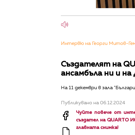
Интервю на Георги Митов-Геми
Създателят на QU
ансамбъла ни и на
На 11 декември в зала "Българи
Публикувано на 06.12.2024
Чуйте повече от инте
създател на QUARTO Ив
главната снимка!