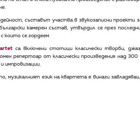
не.
дейност, съставът участва в звукозаписни проекти з
ългарски камерен състав, утвърдил се през последн
 с които се гордеем.
artet
са включени стотици класически творби, джаз
омен репертоар от класически произведения над 300 
учене и импровизации.
о, музикалният език на квартета е винаги завладяващ