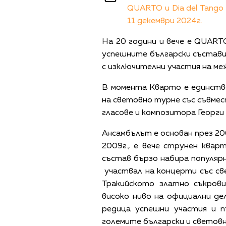
QUARTO и Dia del Tango
11 декември 2024г.
На 20 години и вече е QUARTO
успешните български състави 
с изключителни участия на ме
В момента Кварто е единств
на световно турне със съвме
гласове и композитора Георги
Ансамбълът е основан през 20
2009г., е вече струнен квар
състав бързо набира популяр
участвал на концерти със с
Тракийското златно съкрови
високо ниво на официални де
редица успешни участия и п
големите български и светов