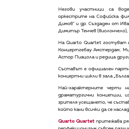
Негови участници са вод
оркестрите на Софийска фил
Димов” и др. Създаден от Ива
Димитър Тенчев (виолончело),
На Quarto Quartet гостуват
Концертгебау Амстердам; Мис
Астор Пиацола и редица други
Съставът е официален партнь
концертни цикли в зала „Бълга
Най-характерните черти 
драматургични концепции, и
зрителя усещането, че съставъ
който кани всички да се насла
Quarto Quartet
притежава ряд
перфекционизъм съвсем различ