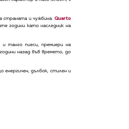
а страната и чужбина.
Quarto
ите години като наследник на
 и танго пиеси, премиери на
години назад във времето, до
о енергичен, дълбок, стилен и