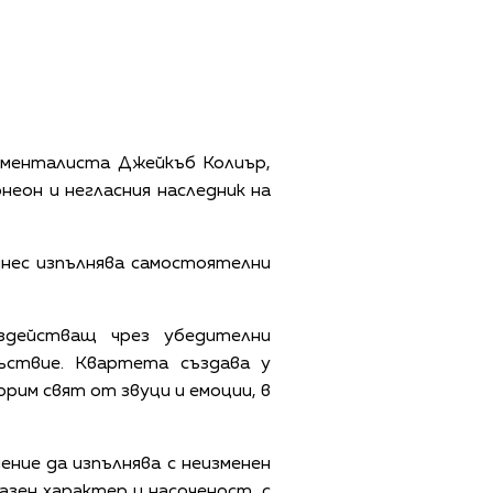
ументалиста Джейкъб Колиър,
еон и негласния наследник на
днес изпълнява самостоятелни
здействащ чрез убедителни
съствие. Квартета създава у
орим свят от звуци и емоции, в
ние да изпълнява с неизменен
азен характер и насоченост, с