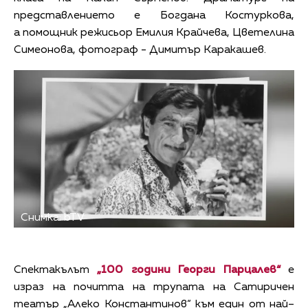
представлението е Богдана Костуркова,
а помощник режисьор Емилия Крайчева, Цветелина
Симеонова, фотограф - Димитър Каракашев.
Снимка: bTV
Спектакълът
„100 години Георги Парцалев“
е
израз на почитта на трупата на Сатиричен
театър „Алеко Константинов“ към един от най–