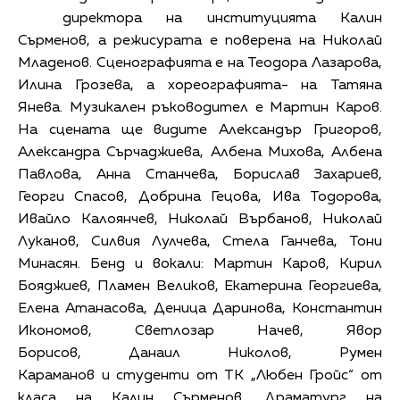
директора на институцията Калин
Сърменов, а режисурата е поверена на Николай
Младенов. Сценографията е на Теодора Лазарова,
Илина Грозева, а хореографията- на Татяна
Янева. Музикален ръководител е Мартин Каров.
На сцената ще видите Александър Григоров,
Александра Сърчаджиева, Албена Михова, Албена
Павлова, Анна Станчева, Борислав Захариев,
Георги Спасов, Добрина Гецова, Ива Тодорова,
Ивайло Калоянчев, Николай Върбанов, Николай
Луканов, Силвия Лулчева, Стела Ганчева, Тони
Минасян. Бенд и вокали: Мартин Каров, Кирил
Бояджиев, Пламен Великов, Екатерина Георгиева,
Елена Атанасова, Деница Даринова, Константин
Икономов, Светлозар Начев, Явор
Борисов, Данаил Николов, Румен
Караманов и студенти от ТК „Любен Гройс“ от
класа на Калин Сърменов. Драматург на