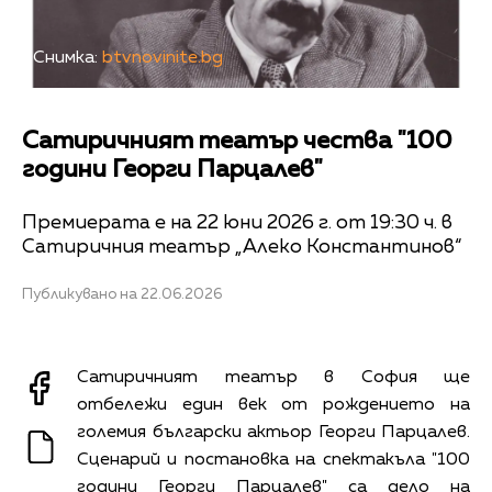
Снимка:
btvnovinite.bg
Сатиричният театър чества "100
години Георги Парцалев"
Премиерата е на 22 юни 2026 г. от 19:30 ч. в
Сатиричния театър „Алеко Константинов“
Публикувано на 22.06.2026
Сатиричният театър в София ще
отбележи един век от рождението на
големия български актьор Георги Парцалев.
Сценарий и постановка на спектакъла "100
години Георги Парцалев" са дело на