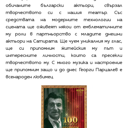
обичаните български актьори, свързал
творчеството си с нашия театър. Със
средствата на модерните технологии на
сцената ще оживеят някои от емблематичните
му роли в партньорство с младите днешни
актьори на Сатирата. Ще чуем уникалния му глас,
ще си припомним житейския му път и
интересните личности, които са пресекли
творчеството му. С много музика и настроение
ще припомним защо и до днес Георги Парцалев е
всенароден любимец.