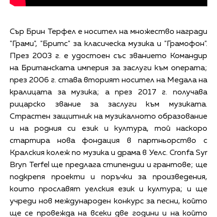
Сър Брин Терфел е носител на множество награди
"Грами", "Бритс" за класическа музика и "Грамофон".
През 2003 г. е удостоен със званието Командир
на Британската империя за заслуги към операта;
през 2006 г. става вторият носител на Медала на
кралицата за музика; а през 2017 г. получава
рицарско звание за заслуги към музиката.
Страстен защитник на музикалното образование
и на родния си език и култура, той наскоро
стартира нова фондация в партньорство с
Кралския колеж по музика и драма в Уелс. Cronfa Syr
Bryn Terfel ще предлага стипендии и грантове; ще
подкрепя проекти и поръчки за произведения,
които прославят уелския език и култура; и ще
учреди нов международен конкурс за песни, който
ще се провежда на всеки две години и на който