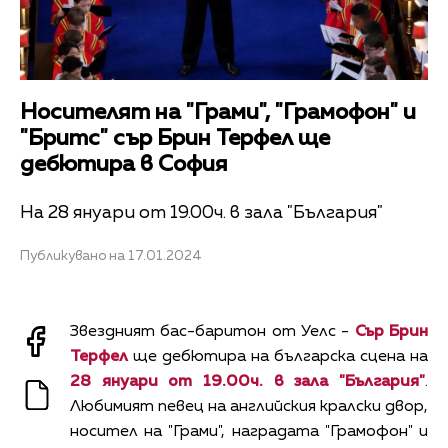
Носителят на "Грами", "Грамофон" и
"Бритс" сър Брин Терфел ще
дебютира в София
На 28 януари от 19.00ч. в зала "България"
Публикувано на 17.01.2024
Звездният бас-баритон от Уелс -
Сър Брин
Терфел
ще дебютира на българска сцена на
28 януари от 19.00ч. в зала "България"
.
Любимият певец на английския кралски двор,
носител на "Грами", наградата "Грамофон" и