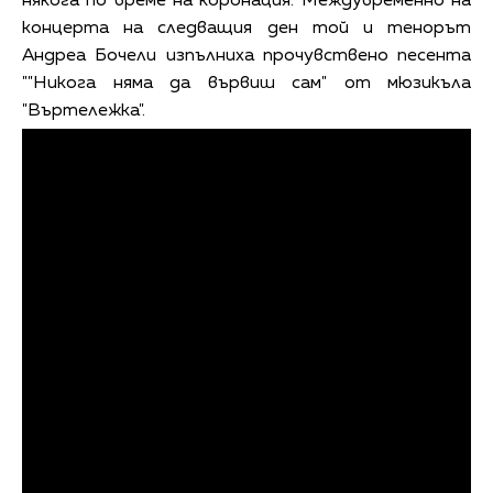
някога по време на коронация. Междувременно на
концерта на следващия ден той и тенорът
Андреа Бочели изпълниха прочувствено песента
""Никога няма да вървиш сам" от мюзикъла
"Въртележка".