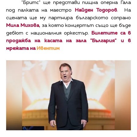
"Бритс" ще представи пищна оперна Гала
под палката на маестро
Найден Тодоров
. На
сцената ще му партнира българското сопрано
Мила Михова
, за която концертът също ще бъде
дебют с националния оркестър.
Билетите са в
продажба на касата на зала "България" и в
мрежата на
Ивентим