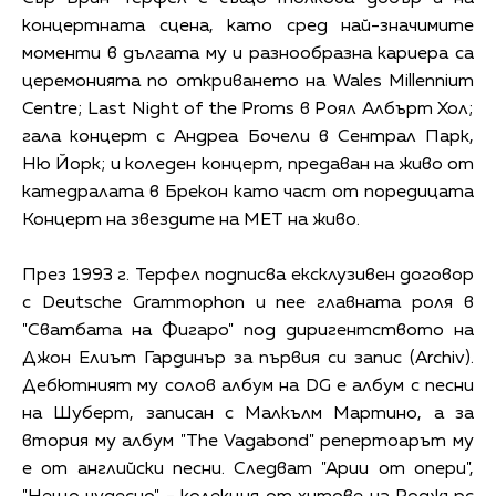
концертната сцена, като сред най-значимите
моменти в дългата му и разнообразна кариера са
церемонията по откриването на Wales Millennium
Centre; Last Night of the Proms в Роял Албърт Хол;
гала концерт с Андреа Бочели в Сентрал Парк,
Ню Йорк; и коледен концерт, предаван на живо от
катедралата в Брекон като част от поредицата
Концерт на звездите на МЕТ на живо.
През 1993 г. Терфел подписва ексклузивен договор
с Deutsche Grammophon и пее главната роля в
"Сватбата на Фигаро" под диригентството на
Джон Елиът Гардинър за първия си запис (Archiv).
Дебютният му солов албум на DG е албум с песни
на Шуберт, записан с Малкълм Мартино, а за
втория му албум "The Vagabond" репертоарът му
е от английски песни. Следват "Арии от опери",