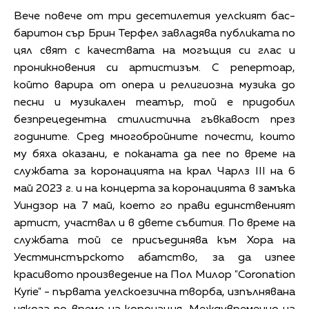
Вече повече от три десетилетия уелският бас-
баритон сър Брин Терфел завладява публиката по
цял свят с качествата на могъщия си глас и
проникновения си артистизъм. С репертоар,
който варира от опера и религиозна музика до
песни и музикален театър, той е придобил
безпрецедентна стилистична гъвкавост през
годините. Сред многобройните почести, които
му бяха оказани, е поканата да пее по време на
службата за коронацията на крал Чарлз III на 6
май 2023 г. и на концерта за коронацията в замъка
Уиндзор на 7 май, което го прави единственият
артист, участвал и в двете събития. По време на
службата той се присъединява към Хора на
Уестминстърското абатство, за да изпее
красивото произведение на Пол Милор "Coronation
Kyrie" - първата уелскоезична творба, изпълнявана