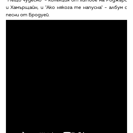
"Нещо чудесно" - колекция от хитове на Роджърс
и Хамърщайн, и "Ако някога те напусна" - албум с
песни от Бродуей.