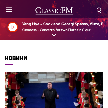
Yang Hye - Sook and Georgi Spasov, flute, Ens
mble Orchestral, Bedros Papazian, dir
Cimarosa - Concerto for two Flutes in G dur
НОВИНИ