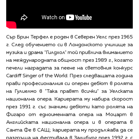
Сър Брин Терфел е роден в Северен Уелс през 1965
г. След обучението си в Лондонското училище за
музика и драма "Гилдхол" той привлича вниманието
на международната общност през 1989 г., когато
печели наградата за пеене на световния конкурс
Cardiff Singer of the World. През следващата година
прави професионалния си оперен дебют в ролята
на Гулиелмо в "Така правят всички" за Уелската
национална опера. Кариерата му набира скорост
през 1991 г. със значими дебюти като ролята на
Фигаро от едноименната опера на Моцарт в
Английската национална опера и в операта в
Санта Фе в САЩ; кариерата му продължава да се
разгръща на фестивала в Залцбург през 1992 г. с