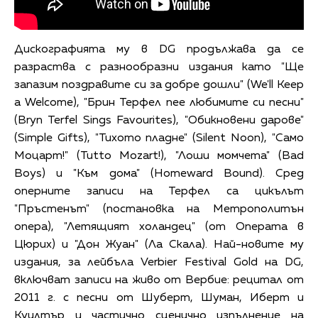
Дискографията му в DG продължава да се
разраства с разнообразни издания като "Ще
запазим поздравите си за добре дошли" (We'll Keep
a Welcome), "Брин Терфел пее любимите си песни"
(Bryn Terfel Sings Favourites), "Обикновени дарове"
(Simple Gifts), "Тихото пладне" (Silent Noon), "Само
Моцарт!" (Tutto Mozart!), "Лоши момчета" (Bad
Boys) и "Към дома" (Homeward Bound). Сред
оперните записи на Терфел са цикълът
"Пръстенът" (постановка на Метрополитън
опера), "Летящият холандец" (от Операта в
Цюрих) и "Дон Жуан" (Ла Скала). Най-новите му
издания, за лейбъла Verbier Festival Gold на DG,
включват записи на живо от Вербие: рецитал от
2011 г. с песни от Шуберт, Шуман, Иберт и
Куилтър и частично сценично изпълнение на