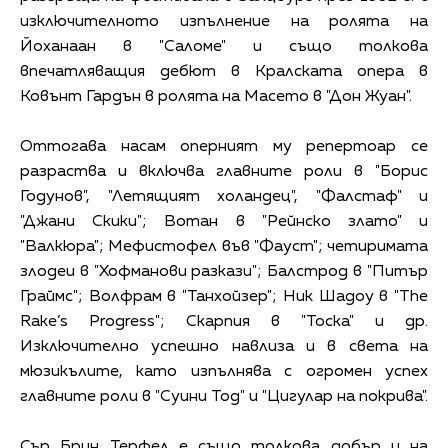
изключителното изпълнение на ролята на
Йоханаан в "Саломе" и също толкова
впечатляващия дебют в Кралската опера в
Ковънт Гардън в ролята на Масето в "Дон Жуан".
Оттогава насам оперният му репертоар се
разраства и включва главните роли в "Борис
Годунов", "Летящият холандец", "Фалстаф" и
"Джани Скики"; Вотан в "Рейнско злато" и
"Валкюра"; Мефистофел във "Фауст"; четиримата
злодеи в "Хофманови разкази"; Балстрод в "Питър
Граймс"; Волфрам в "Танхойзер"; Ник Шадоу в "The
Rake’s Progress"; Скарпия в "Тоска" и др.
Изключително успешно навлиза и в света на
мюзикълите, като изпълнява с огромен успех
главните роли в "Суини Тод" и "Цигулар на покрива".
Сър Брин Терфел е също толкова добър и на