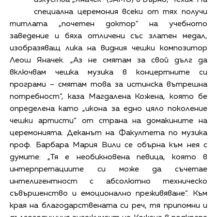
специална церемония всеки от тях получи
титлата „почетен доктор“ на учебното
заведение и бяха отличени със златен медал,
изобразяващ лика на видния чешки композитор
Леош Яначек. „Аз не смятам за свой дълг да
включвам чешка музика в концертните си
програми – смятам това за истинска вътрешна
потребност“, каза Магдалена Кожена, която бе
определена като „икона за едно цяло поколение
чешки артисти“ от страна на домакините на
церемонията. Деканът на Факултета по музика
проф. Барбара Мария Вили се обърна към нея с
думите: „Тя е необикновена певица, която в
интерпретациите си може да съчетае
интелигентност с абсолютно техническо
съвършенство и емоционално преживяване“. Към
края на благодарствената си реч, тя припомни и