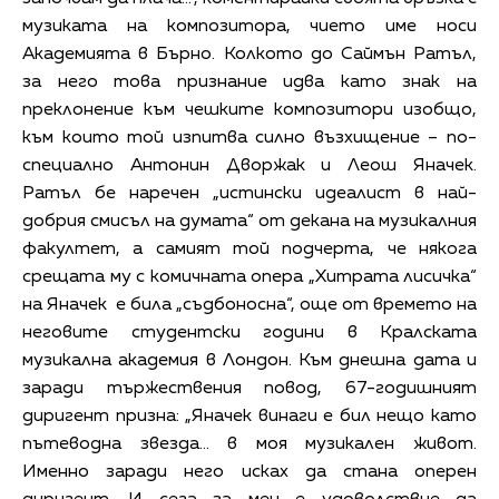
музиката на композитора, чието име носи
Академията в Бърно. Колкото до Саймън Ратъл,
за него това признание идва като знак на
преклонение към чешките композитори изобщо,
към които той изпитва силно възхищение – по-
специално Антонин Дворжак и Леош Яначек.
Ратъл бе наречен „истински идеалист в най-
добрия смисъл на думата“ от декана на музикалния
факултет, а самият той подчерта, че някога
срещата му с комичната опера „Хитрата лисичка“
на Яначек е била „съдбоносна“, още от времето на
неговите студентски години в Кралската
музикална академия в Лондон. Към днешна дата и
заради тържествения повод, 67-годишният
диригент призна: „Яначек винаги е бил нещо като
пътеводна звезда… в моя музикален живот.
Именно заради него исках да стана оперен