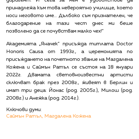
диригент. И сега за мен е удоволствие да
принадлежа към това невероятно училище, което
носи неговото име… Дълбоко съм признателен, че
благодарение на тази чест днес ми беше
позволено да се почувствам малко чех!“
Академията „Яначек“ присъжда титлата Doctor
Honoris Causa от 1993г., а церемонията по
присъждането на почетното звание на Магдалена
Кожена и Саймън Ратъл се състоя на 18 януари
2022г. Двамата световноизвестни артисти
сключват брак през 2008г., живеят в Берлин и
имат три деца: Йонас (род. 2005г.), Милош (род.
2008г.) и Анежка (род. 2014г.).
Ключови думи:
Саймън Ратъл,
Магдалена Кожена