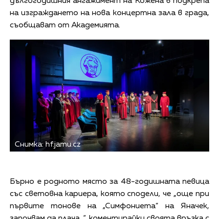
дългогодишния ангажимент на Кожена в подкрепа
на изграждането на нова концертна зала в града,
съобщават от Академията.
Снимка: hf.jamu.cz
Бърно е родното място за 48-годишната певица
със световна кариера, която сподели, че „още при
първите тонове на „Симфониета“ на Яначек,
започвам да плача…“, коментирайки своята връзка с