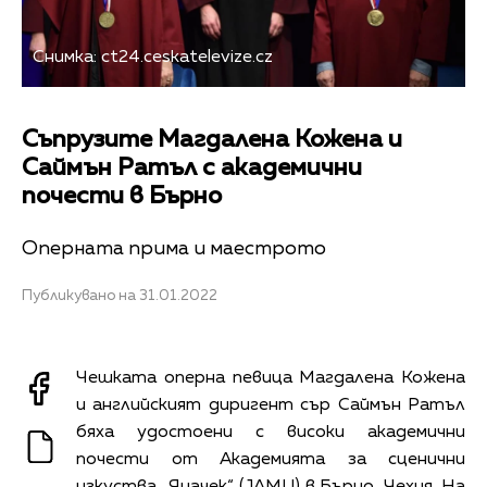
Снимка: ct24.ceskatelevize.cz
Съпрузите Магдалена Кожена и
Саймън Ратъл с академични
почести в Бърно
Оперната прима и маестрото
Публикувано на 31.01.2022
Чешката оперна певица Магдалена Кожена
и английският диригент сър Саймън Ратъл
бяха удостоени с високи академични
почести от Академията за сценични
изкуства „Яначек“ (JAMU) в Бърно, Чехия. На