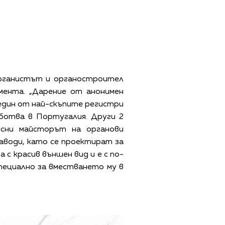
 органистът и органостроител
мента. „Дарение от анонимен
 един от най-скъпите регистри
аботва в Португалия. Други 2
ясни майсторът на органови
аводи, като се проектират за
 с красив външен вид и е с по-
специално за вместването му в