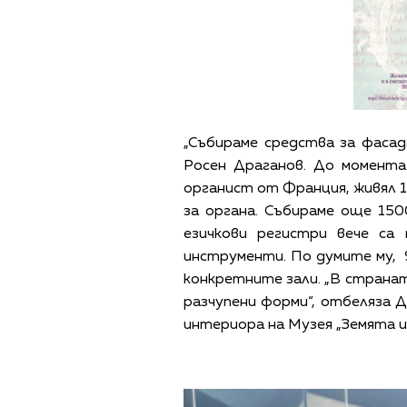
„Събираме средства за фасад
Росен Драганов. До момента
органист от Франция, живял 1
за органа. Събираме още 150
езичкови регистри вече са
инструменти. По думите му, 
конкретните зали. „В страната
разчупени форми“, отбеляза Д
интериора на Музея „Земята и