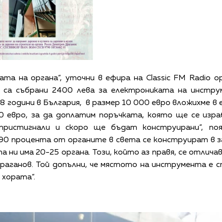
ата на органа“, уточни в ефира на Classic FM Radio
 са събрани 2400 лева за електрониката на инстру
8 години в България, в размер 10 000 евро вложихме в
0 евро, за да доплатим поръчката, която ще се изр
 пристигнали и скоро ще бъдат конструирани”, по
90 процента от органите в света се конструират в з
 ни има 20-25 органа. Този, който аз правя, се отличава
раганов. Той допълни, че мястото на инструмента е 
 хората“.