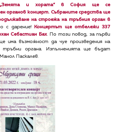
й „Земята и хората“ в София ще се
ен органов концерт
.
Събраните средства ще
родължаване на строежа на тръбния орган в
но с дарение!
Концертът ще отбележи 337
хан Себастиан Бах
. По този повод, за първи
ще има възможност да чуе произведения на
а тръбни органа. Изпълненията ще бъдат
Манол Паскалев.