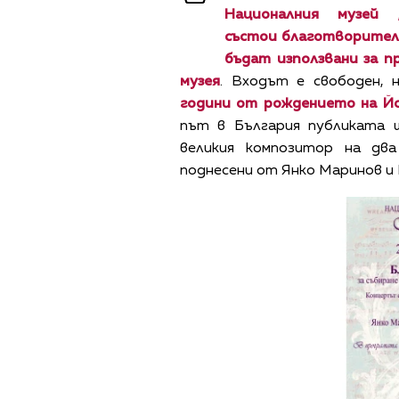
Националния музе
състои
благотворител
бъдат използвани за п
музея
. Входът е свободен, 
години от рождението на Йо
път в България публиката 
великия композитор на дв
поднесени от Янко Маринов и 