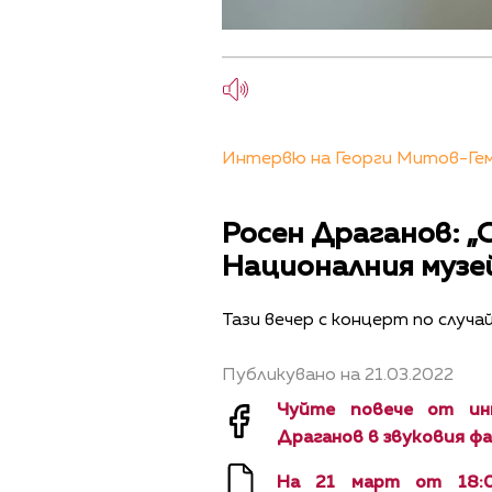
Интервю на Георги Митов-Геми
Росен Драганов: „
Националния музей
Тази вечер с концерт по случа
Публикувано на 21.03.2022
Чуйте повече от ин
Драганов в звуковия фа
На 21 март от 18:0