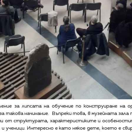
ление за липсата на обучение по конструиране на ор
а такова начинание. Въпреки това, в музейната зала
ани от структурата, характеристиките и особеностит
 и ученици. Интересно е като някое дете, което е сви