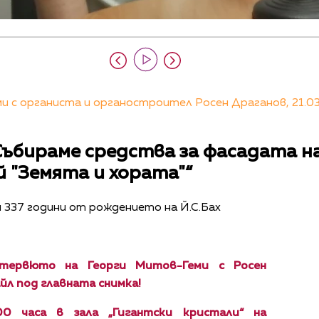
 с органиста и органостроител Росен Драганов, 21.03
Събираме средства за фасадата на
 "Земята и хората"“
й 337 години от рождението на Й.С.Бах
тервюто на Георги Митов-Геми с Росен
йл под главната снимка!
0 часа в зала „Гигантски кристали“ на