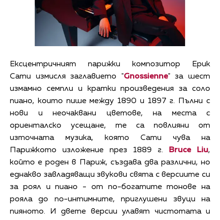
Ексцентричният парижки композитор Ерик
Сати измисля заглавието "
Gnossienne
" за шест
измамно семпли и кратки произведения за соло
пиано, които пише между 1890 и 1897 г. Пълни с
нови и неочаквани цветове, на места с
ориенталско усещане, те са повлияни от
източната музика, която Сати чува на
Парижкото изложение през 1889 г.
Bruce Liu
,
който е роден в Париж, създава два различни, но
еднакво завладяващи звукови свята с версиите си
за роял и пиано - от по-богатите тонове на
рояла до по-интимните, приглушени звуци на
пияното. И двете версии улавят чистотата и