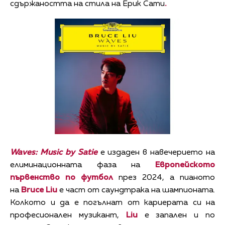
сдържаността на стила на Ерик Сати
.
Waves: Music by Satie
е издаден в навечерието на
елиминационната фаза на
Европейското
първенство по футбол
през 2024, а пианото
на
Bruce Liu
е част от саундтрака на шампионата.
Колкото и да е погълнат от кариерата си на
професионален музикант,
Liu
е запален и по