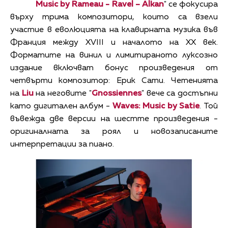
Music b
y
Rameau - Ravel – Alkan
" се фокусира
върху трима композитори, които са взели
участие в еволюцията на клавирната музика във
Франция между XVIII и началото на XX век.
Форматите на винил и лимитираното луксозно
издание включват бонус произведения от
четвърти композитор: Ерик Сати. Четенията
на
Liu
на неговите "
Gnossiennes
" вече са достъпни
като дигитален албум -
Waves: Music by Satie
. Той
въвежда две версии на шестте произведения -
оригиналната за роял и новозаписаните
интерпретации за пиано.