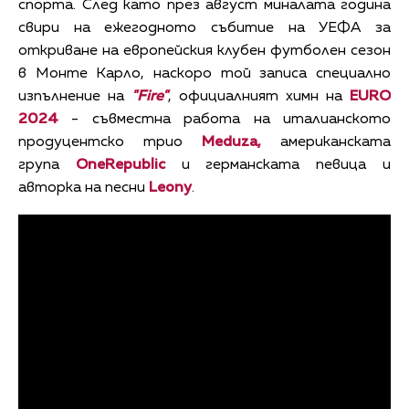
спорта. След като през август миналата година
свири на ежегодното събитие на УЕФА за
откриване на европейския клубен футболен сезон
в Монте Карло, наскоро той записа специално
изпълнение на
"Fire"
, официалният химн на
EURO
2024
- съвместна работа на италианското
продуцентско трио
Meduza
,
американската
група
OneRepublic
и германската певица и
авторка на песни
Leony
.