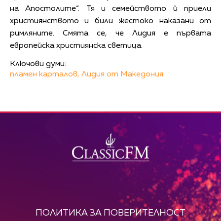
на Апостолите“. Тя и семейството й приели
християнството и били жестоко наказани от
римляните. Смята се, че Лидия е първата
европейска християнска светица.
Ключови думи:
пламен карталов,
Лидия от Македония
ПОЛИТИКА ЗА ПОВЕРИТЕЛНОСТ