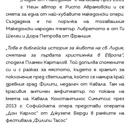
г. Неин автор е Ристо Аврамовски и се
смята за една от най-хубавите македонски опери.
Създадена е по поръчка на тогавашния
Македонски народен театър. Либретото е от Ги
Шелеи и Дора Петрова от Франция.
„Това е библейска история за живота на св. Лидия,
смятана за първата християнка в Европа“
,
споделя Пламен Карталов. Той допълва спомените
си и с разказ за мястото, където е храмът за
поклонение пред светицата, който се намира край
древния град Филипи, недалеч от Кавала. Там на
красивия античен амфитеатър по покана на
кмета на Кавала Константинос Симитсис през
2013 г. Софийската опера представи операта
„Дон Карлос“ от Джузепе Верди в рамките на
фестивала „Филипи Тасос”