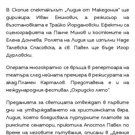
В Скопие спектакълът „Лидия от Македония“ ще
дирижира Иван Еминович, а режисьор на
възстановката е Трайко Йордановски. Ефектни са
сценографията на Панче Минов и костюмите на
Елена Дончева. Ролята на Лидия ще изпълни Наде
Талевска Спасовска, а св. Павел ще бъде Игор
Дурловски.
Операта многократно се връща в репертоара на
театъра след нейната премиера в режисурата на
акад.Пламен Карталов. Представена е и на
международния фестивал „Охридско лято“.
Преданията за светицата отвеждат в първите
дни на утвърждаването на християнската вяра.
Лидия, която боядисвала пурпурните платове за
римските сенатори, приютила Апостол Павел по
време на неговите пътувания, описани в „Деяния