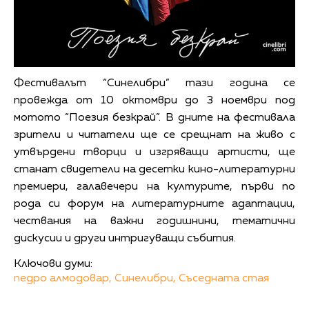
Фестивалът “Синелибри” тази година се
провежда от 10 октомври до 3 ноември под
мотото “Поезия безкрай”. В дните на фестивала
зрители и читатели ще се срещнат на живо с
утвърдени творци и изгряващи артисти, ще
станат свидетели на десетки кино-литературни
премиери, галавечери на културите, първи по
рода си форум на литературните адаптации,
чествания на важни годишнини, тематични
дискусии и други интригуващи събития.
Ключови думи:
педро алмодовар,
Синелибри,
Съседната стая