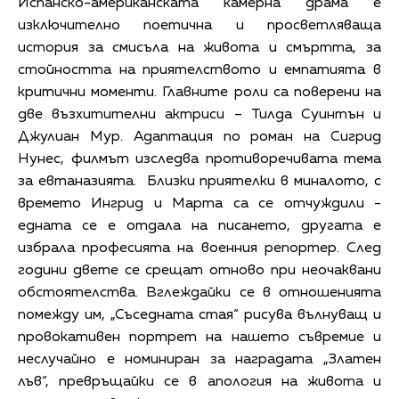
Испанско-американската камерна драма е
изключително поетична и просветляваща
история за смисъла на живота и смъртта, за
стойността на приятелството и емпатията в
критични моменти. Главните роли са поверени на
две възхитителни актриси – Тилда Суинтън и
Джулиан Мур. Адаптация по роман на Сигрид
Нунес, филмът изследва противоречивата тема
за евтаназията. Близки приятелки в миналото, с
времето Ингрид и Марта са се отчуждили -
едната се е отдала на писането, другата е
избрала професията на военния репортер. След
години двете се срещат отново при неочаквани
обстоятелства. Вглеждайки се в отношенията
помежду им, „Съседната стая“ рисува вълнуващ и
провокативен портрет на нашето съвремие и
неслучайно е номиниран за наградата „Златен
лъв“, превръщайки се в апология на живота и