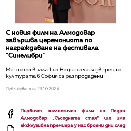
С новия филм на Алмодовар
завършва церемонията по
награждаване на фестивала
"Синелибри"
Местата в зала 1 на Националния дворец на
културата в София са разпродадени
Публикувано на 23.10.2024
Първият англоезичен филм на Педро
Алмодовар „Съседната стая“
ще има
ексклузивна премиера у нас броени дни след