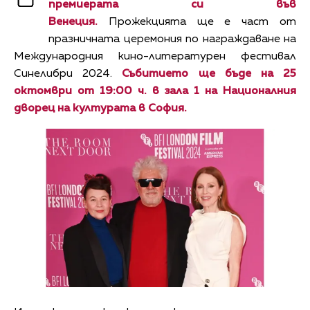
премиерата си във
Венеция.
Прожекцията ще е част от
празничната церемония по награждаване на
Международния кино-литературен фестивал
Синелибри 2024.
Събитието ще бъде на 25
октомври от 19:00 ч. в зала 1 на Националния
дворец на културата в София.