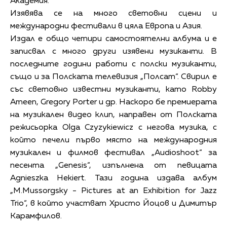
Академия.
Изявява се на много световни сцени и
международни фестивали в цяла Европа и Азия.
Издал е общо четири самостоятелни албума и е
записвал с много други изявени музиканти. В
последните години работи с полски музиканти,
също и за Полската телевизия „Полсат“. Свирил е
със световно известни музиканти, като Robby
Ameen, Gregory Porter и др. Наскоро бе премиерата
на музикален видео клип, направен от Полската
режисьорка Olga Czyzykiewicz с негова музика, с
който печели първо място на международния
музикален и филмов фестивал „Audioshoot“ за
песента „Genesis“, изпълнена от певицата
Agnieszka Hekiert. Тази година издава албум
„M.Mussorgsky - Pictures at an Exhibition for Jazz
Trio“, в който участват Христо Йоцов и Димитър
Карамфилов.