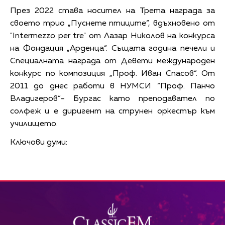
През 2022 става носител на Трета награда за
своето трио „Пуснете птиците“, вдъхновено от
"Intermezzo per tre" от Лазар Николов на конкурса
на Фондация „Арденца“. Същата година печели и
Специалната награда от Девети международен
конкурс по композиция „Проф. Иван Спасов“. От
2011 до днес работи в НУМСИ “Проф. Панчо
Владигеров“- Бургас като преподавател по
солфеж и е диригент на струнен оркестър към
училището.
Ключови думи: