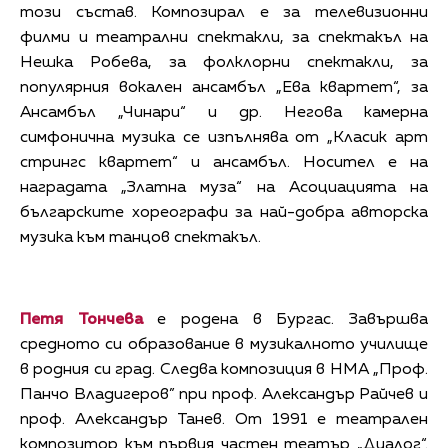
този състав. Композирал е за телевизионни
филми и театрални спектакли, за спектакъл на
Нешка Робева, за фолклорни спектакли, за
популярния вокален ансамбъл „Ева квартет“, за
Ансамбъл „Чинари“ и др. Негова камерна
симфонична музика се изпълнява от „Класик арт
стрингс квартет“ и ансамбъл. Носител е на
наградата „Златна муза“ на Асоциацията на
българските хореографи за най-добра авторска
музика към танцов спектакъл.
Петя Тончева
е родена в Бургас. Завършва
средното си образование в музикалното училище
в родния си град. Следва композиция в НМА „Проф.
Панчо Владигеров” при проф. Александър Райчев и
проф. Александър Танев. От 1991 е театрален
композитор към първия частен театър „Диалог“.