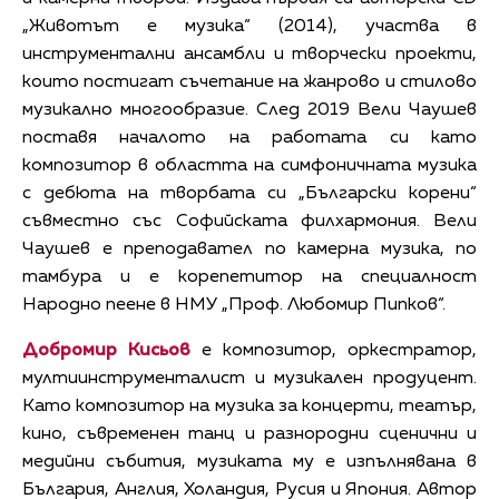
„Животът е музика“ (2014), участва в
инструментални ансамбли и творчески проекти,
които постигат съчетание на жанрово и стилово
музикално многообразие. След 2019 Вели Чаушев
поставя началото на работата си като
композитор в областта на симфоничната музика
с дебюта на творбата си „Български корени“
съвместно със Софийската филхармония. Вели
Чаушев е преподавател по камерна музика, по
тамбура и е корепетитор на специалност
Народно пеене в НМУ „Проф. Любомир Пипков“.
Добромир Кисьов
е композитор, оркестратор,
мултиинструменталист и музикален продуцент.
Като композитор на музика за концерти, театър,
кино, съвременен танц и разнородни сценични и
медийни събития, музиката му е изпълнявана в
България, Англия, Холандия, Русия и Япония. Автор