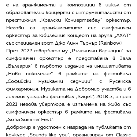
е на аранжименти и композиции в цикъл от
образователни концерти с интрументалисти от
престижния „Кралски Концертгебау“ оркестър.
Негови са аранжиментите със симфоничен
оркестър за юбилейния концерт на група „АХАТ“
със специален гост Джо Линн Търнър (Rainbow).
През 2022 творбата му „Ръченични вариации“ за
симфоничен оркестър е представена в Зала
„България“ в първото издание на инициативата
„Ново поколение“ в рамките на фестивала
„Софийски музикални седмици“ с Русенска
филхармония. Музиката на Добромир участва и в
големия унгарски фестивал „Sziget“, 2018 г., а през
2021 негова увертюра е изпълнена на живо със
симфоничен оркестър в рамките на фестивала
„Sofia Summer Fest“.
Добромир е удостоен с награда на публиката от
конкурс „Sounds like you”, организиран от Classic