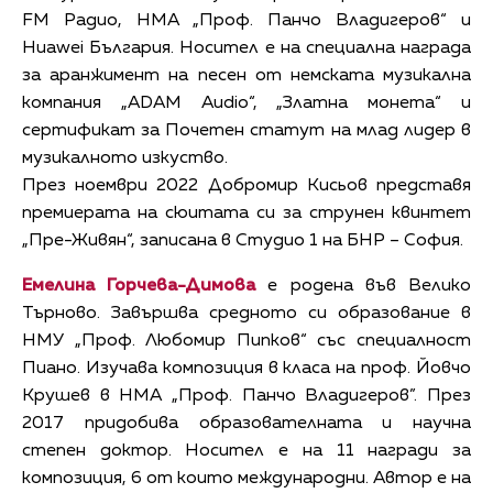
FM Радио, НМА „Проф. Панчо Владигеров“ и
Huawei България. Носител е на специална награда
за аранжимент на песен от немската музикална
компания „ADAM Audio“, „Златна монета“ и
сертификат за Почетен статут на млад лидер в
музикалното изкуство.
През ноември 2022 Добромир Кисьов представя
премиерата на сюитата си за струнен квинтет
„Пре-Живян“, записана в Студио 1 на БНР – София.
Емелина Горчева-Димова
е родена във Велико
Търново. Завършва средното си образование в
НМУ „Проф. Любомир Пипков“ със специалност
Пиано. Изучава композиция в класа на проф. Йовчо
Крушев в НМА „Проф. Панчо Владигеров”. През
2017 придобива образователната и научна
степен доктор. Носител е на 11 награди за
композиция, 6 от които международни. Автор е на