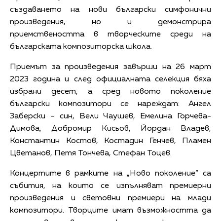
създаването на нови български симфонични
произведения, но и демонстрира
приемствеността в творческите среди на
българската композиторска школа.
Приемът за произведения завърши на 26 март
2023 година и след официалната селекция бяха
избрани десет, а сред новото поколение
български композитори се нареждат: Ангел
Заберски – син, Вели Чаушев, Емелина Горчева-
Димова, Добромир Кисьов, Йордан Владев,
Константин Костов, Костадин Генчев, Пламен
Цветанов, Петя Тончева, Стефан Тоцев.
Концертите в рамките на „Ново поколение“ са
събития, на които се изпълняват премиерни
произведения и световни премиери на млади
композитори. Творците имат възможността да