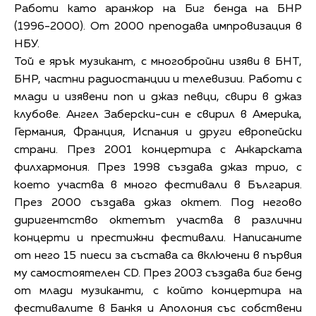
Работи като аранжор на Биг бенда на БНР
(1996-­2000). От 2000 преподава импровизация в
НБУ.
Той е ярък музикант, с многобройни изяви в БНТ,
БНР, частни радиостанции и телевизии. Работи с
млади и изявени поп и джаз певци, свири в джаз
клубове. Ангел Заберски-син е свирил в Америка,
Германия, Франция, Испания и други европейски
страни. През 2001 концертира с Анкарската
филхармония. През 1998 създава джаз трио, с
което участва в много фестивали в България.
През 2000 създава джаз октет. Под негово
диригентство октетът участва в различни
концерти и престижни фестивали. Написаните
от него 15 пиеси за състава са включени в първия
му самостоятелен CD. През 2003 създава биг бенд
от млади музиканти, с който концертира на
фестивалите в Банкя и Аполония със собствени