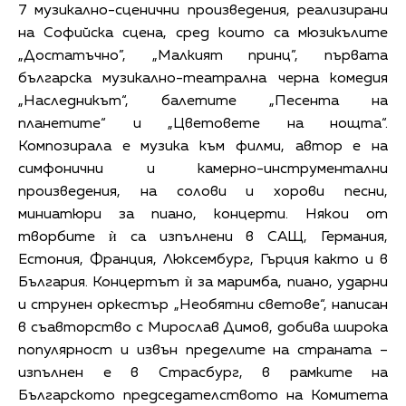
7 музикално-сценични произведения, реализирани
на Софийска сцена, сред които са мюзикълите
„Достатъчно”, „Малкият принц”, първата
българска музикално-театрална черна комедия
„Наследникът“, балетите „Песента на
планетите“ и „Цветовете на нощта“.
Композирала е музика към филми, автор е на
симфонични и камерно-инструментални
произведения, на солови и хорови песни,
миниатюри за пиано, концерти. Някои от
творбите ѝ са изпълнени в САЩ, Германия,
Естония, Франция, Люксембург, Гърция както и в
България. Концертът ѝ за маримба, пиано, ударни
и струнен оркестър „Необятни светове“, написан
в съавторство с Мирослав Димов, добива широка
популярност и извън пределите на страната –
изпълнен е в Страсбург, в рамките на
Българското председателството на Комитета