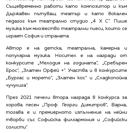
Същевременно работи като композитор и към
Държавен пътуващ театър и като вокален
педагог към театрално студио „4 X С“. Пише
музика към множество театрални пиеси, които се
играят София и страната.
Автор е на детска, театрална, камерна и
популярна музика. Носител е на награди от
конкурсите „Мелодия на годината“, „Сребърен
Ерос“, „Златен Орфей +“. Участва и в конкурсите
„Бургас и морето“, „Златен кос“ и „Сладкопойна
чучулига“.
През 2021 печели втора награда в конкурса за
хорова песен „Проф. Георги Димитров“, Варна,
тогава е и премиерното изпълнение на нейни
творби със Софийска филхармония и „Софийски
солисти“.