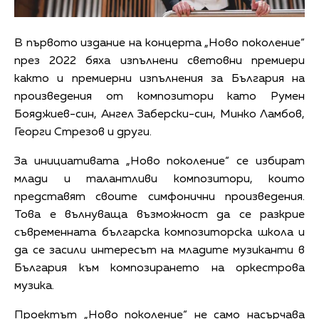
В първото издание на концерта „Ново поколение“
през 2022 бяха изпълнени световни премиери
както и премиерни изпълнения за България на
произведения от композитори като Румен
Бояджиев-син, Ангел Заберски-син, Минко Ламбов,
Георги Стрезов и други.
За инициативата „Ново поколение“ се избират
млади и талантливи композитори, които
представят своите симфонични произведения.
Това е вълнуваща възможност да се разкрие
съвременната българска композиторска школа и
да се засили интересът на младите музиканти в
България към композирането на оркестрова
музика.
Проектът „Ново поколение“ не само насърчава