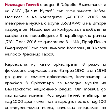
Костадин Генчев
е роден в Габрово. Възпитаник е
на СМУ „Филип Кутев“ със специалност Кавал.
Носител е на наградите „АСКЕЕР“ 2005 за
театрална музика с група „БУЛГАРА” и на Втора
награда от Националния конкурс за написване на
симфонично произведение в неравноделни ритми
„7/8“. През 2016 се дипломира в НМА „Проф.Панчо
Владигеров“ със специалност Композиция в класа
на проф.Красимир Тасков.
Кариерата му като оркестрант в различни
фолклорни формации започва през 1990, а от 1993
до днес е солист-оркестрант, композитор и
аранжор в Оркестъра за народна музика на
Българското национално радио. От тогава до
настоящия момент Костадин Генчев е автор на
над 1000 аранжимента на народни песни и над 100
инструментални пиеси, написани специално за