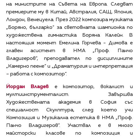
на министрите на Съвета на Европа. Следват
премиерите му в Китай, Австралия, САЩ, Япония,
Лондон, Венецуела. През 2022 композира музиката
„Боряно, българко“ за световната шампионка по
художествена гимнастика Боряна Калейн. В
настоящия момент Емелина Горчева - Димова е
главен асистент в НМА „Проф. Панчо
Владигеров”, преподавател по дисциплините
„Камерно пеене“ и „Драматургия и интерпретация
– работа с композитор“.
Йордан Владев
е композитор, вокалист и
мултиинструменталист. Завършва
Художествената академия в София със
специалност Скулптура, след което учи
Композиция и Музикална естетика в НМА „Проф.
Панчо Владигеров”. Участвал е в много
майсторски класове по композиция и