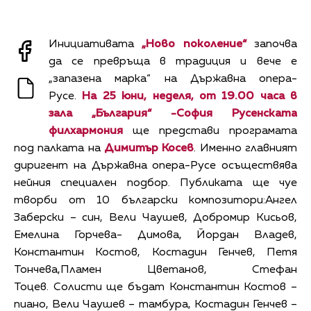
Инициативата
„Ново поколение“
започва
да се превръща в традиция и вече е
„запазена марка“ на Държавна опера-
Русе.
На 25 юни, неделя, от 19.00 часа в
зала „България“ -София
Русенската
филхармония
ще представи програмата
под палката на
Димитър Косев
. Именно главният
диригент на Държавна опера-Русе осъществява
нейния специален подбор. Публиката ще чуе
творби от 10 български композитори:Ангел
Заберски – син, Вели Чаушев, Добромир Кисьов,
Емелина Горчева- Димова, Йордан Владев,
Константин Костов, Костадин Генчев, Петя
Тончева,Пламен Цветанов, Стефан
Тоцев. Солисти ще бъдат
Константин Костов –
пиано, Вели Чаушев – тамбура, Костадин Генчев –