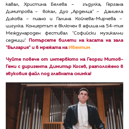
кавал, Христина Белева – гъдулка, Гергана
Димитрова – вокал, Дуо „Арденца“ – Даниела
Дикова – пиано и Галина Койчева-Мирчева –
цигулка. Концертът е включен в афиша на 54-тия
Международен фестивал "Софийски музикални
седмици".
Потърсете билети на касата на зала
"България" и в мрежата на
Ивентим
Чуйте повече от интервюто на Георги Митов-
Геми с диригента Димитър Косев, разположено в
звуковия файл под главната снимка!