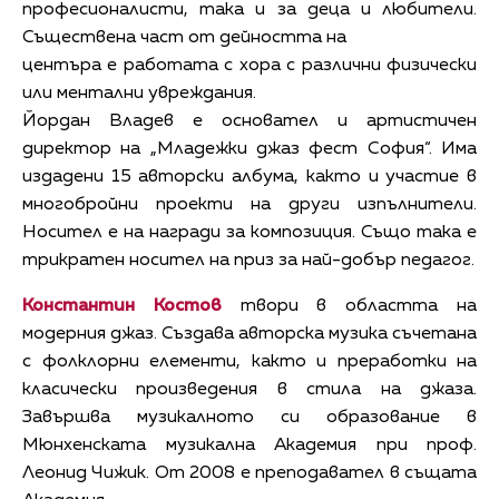
професионалисти, така и за деца и любители.
Съществена част от дейността на
центъра е работата с хора с различни физически
или ментални увреждания.
Йордан Владев е основател и артистичен
директор на „Младежки джаз фест София“. Има
издадени 15 авторски албума, както и участие в
многобройни проекти на други изпълнители.
Носител е на награди за композиция. Също така е
трикратен носител на приз за най-добър педагог.
Константин Костов
твори в областта на
модерния джаз. Създава авторска музика съчетана
с фолклорни елементи, както и преработки на
класически произведения в стила на джаза.
Завършва музикалното си образование в
Мюнхенската музикална Академия при проф.
Леонид Чижик. От 2008 е преподавател в същата