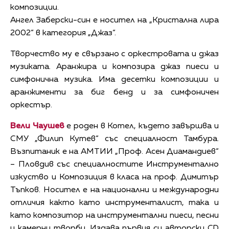
композиции.
Ангел Заберски-син е носител на „Кристална лира
2002“ в категория „Джаз“.
Творчество му е свързано с оркестровата и джаз
музиката. Аранжира и композира джаз пиеси и
симфонична музика. Има десетки композиции и
аранжименти за биг бенд и за симфоничен
оркестър.
Вели Чаушев
е роден в Котел, където завършва и
СМУ „Филип Кутев“ със специалност Тамбура.
Възпитаник е на АМТИИ „Проф. Асен Диамандиев“
– Пловдив със специалностите Инструментално
изкуство и Композиция в класа на проф. Димитър
Тъпков. Носител е на национални и международни
отличия както като инструменталист, така и
като композитор на инструментални пиеси, песни
и камерни творби. Издава първия си авторски CD