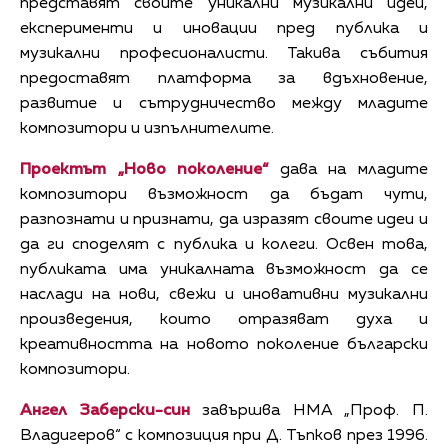
представят своите уникални музикални идеи,
експерименти и иновации пред публика и
музикални професионалисти. Такива събития
предоставят платформа за вдъхновение,
развитие и сътрудничество между младите
композитори и изпълнителите.
Проектът „Ново поколение“
дава на младите
композитори възможност да бъдат чути,
разпознати и признати, да изразят своите идеи и
да ги споделят с публика и колеги. Освен това,
публиката има уникалната възможност да се
наслади на нови, свежи и иновативни музикални
произведения, които отразяват духа и
креативността на новото поколение български
композитори.
Ангел Заберски-син
завършва НМА „Проф. П.
Владигеров“ с композиция при Д. Тъпков през 1996.