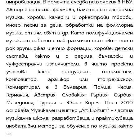
импровизация. В момента следва психология в НБУ.
Автор е на песни, филмова, балетна и театрална
музика, хорови, камерни и оркестрови творби,
много песни за деца, обработки на фолклорна
музика от цял свят и др. Като полифункционален
музикант работи с най-различни състави – поп и
рок групи, джаз и етно формации, хорове, детски
състави, както и с редица български и
чуждестранни изпълнители, в чиито проекти
участва като продуцент, изпълнител,
композитор, аранжор или тонрежисьор.
Концертирал е в България, Полша, Чехия,
Германия, Австрия, Словакия, Гърция, Сърбия,
Македония, Турция и Южна Корея. През 2010
основава Музикален център „Art Libitum“ – частна
музикална школа, разработваща и практикуваща
иновативни методи за обучение по музика както
за