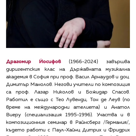
Драгомир Йосифов
(1966-2024) завършва
диригентския клас на Държавната музикална
академия в София при проф. Васил Арнаудов и доц.
Димитър Манолов. Негови учители по композиция
са проф. Лазар Николов и Божидар Спасов.
Работил е също с Тео Лувенди, Тон де Леув (по
време на международни ателиета) и Анатол
Виеру (специализация 1995-1996). Участва и в
композиционния семинар в Райнсберг /Германия/,
където работи с Паул-Хайнц Дитрих и Фридрих