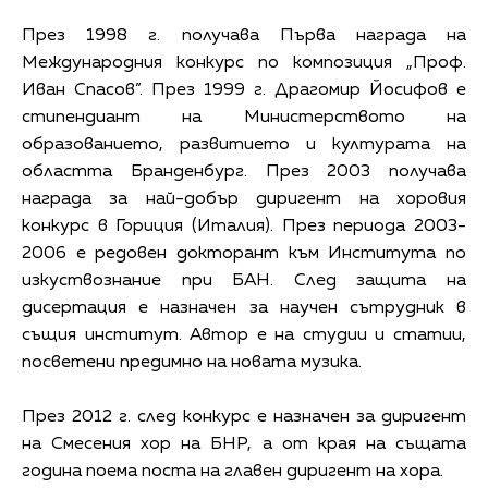
През 1998 г. получава Първа награда на
Международния конкурс по композиция „Проф.
Иван Спасов”. През 1999 г. Драгомир Йосифов е
стипендиант на Министерството на
образованието, развитието и културата на
областта Бранденбург. През 2003 получава
награда за най-добър диригент на хоровия
конкурс в Гориция (Италия). През периода 2003-
2006 е редовен докторант към Института по
изкуствознание при БАН. След защита на
дисертация е назначен за научен сътрудник в
същия институт. Автор е на студии и статии,
посветени предимно на новата музика.
През 2012 г. след конкурс е назначен за диригент
на Смесения хор на БНР, а от края на същата
година поема поста на главен диригент на хора.