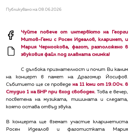
Публикувано на 08.06.2026
Чуйте повече от интервюто на Георги
Митов-Геми с Росен Идеалов, кларинет, и
Мария Черноокова, фагот, разположено в
звуковия файл под главната снимка!
С дълбока признателност и почит Ви каним
на концерт в памет на Драгомир Йосифов.
Събитието ще се проведе
на 11 юни от 19.00ч. в
Студио 1 на БНР при вход свободен.
Това е вечер,
посветена на музиката, тишината и следата,
която остава отвъд звука.
В концерта ще вземат участие кларинетиста
Росен Идеалов и фаготистката Мария