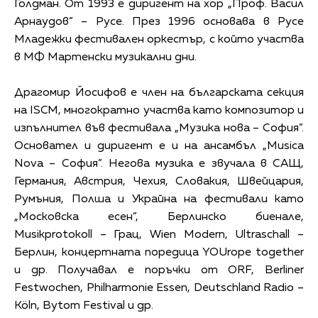
Голдман. От 1993 е диригент на хор „Проф. Васил
Арнаудов” – Русе. През 1996 основава в Русе
Младежки фестивален оркестър, с който участва
в МФ Мартенски музикални дни.
Драгомир Йосифов е член на българската секция
на ISCM, многократно участва като композитор и
изпълнител във фестивала „Музика нова – София”.
Основател и диригент е и на ансамбъл „Musica
Nova – София”. Негова музика е звучала в САЩ,
Германия, Австрия, Чехия, Словакия, Швейцария,
Румъния, Полша и Украйна на фестивали като
„Московска есен”, Берлинско биенале,
Musikprotokoll – Грац, Wien Modern, Ultraschall –
Берлин, концертната поредица YOUrope together
и др. Получавал е поръчки от ORF, Berliner
Festwochen, Philharmonie Essen, Deutschland Radio –
Köln, Bytom Festival и др.