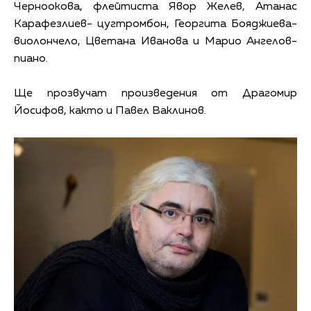
Черноокова, флейтиста Явор Желев, Атанас
Карафезлиев- цугтромбон, Георгита Бояджиева-
виолончело, Цветана Иванова и Марио Ангелов-
пиано.
Ще прозвучат произведения от Драгомир
Йосифов, както и Павел Ваклинов.