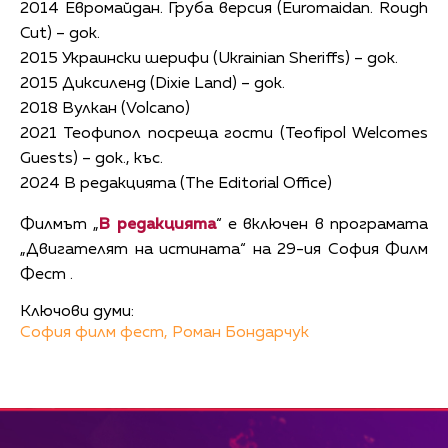
2014 Евромайдан. Груба версия (Euromaidan. Rough
Cut) – док.
2015 Украински шерифи (Ukrainian Sheriffs) – док.
2015 Диксиленд (Dixie Land) – док.
2018 Вулкан (Volcano)
2021 Теофипол посреща гости (Teofipol Welcomes
Guests) – док., къс.
2024 В редакцията (The Editorial Office)
Филмът „
В редакцията
“ е включен в програмата
„Двигателят на истината“ на 29-ия София Филм
Фест .
Ключови думи:
София филм фест,
Роман Бондарчук