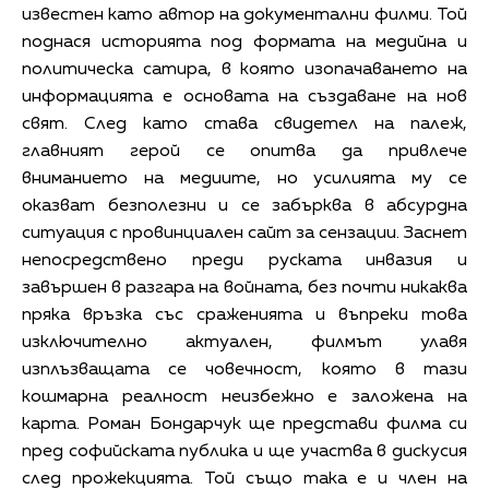
известен като автор на документални филми. Той
поднася историята под формата на медийна и
политическа сатира, в която изопачаването на
информацията е основата на създаване на нов
свят. След като става свидетел на палеж,
главният герой се опитва да привлече
вниманието на медиите, но усилията му се
оказват безполезни и се забърква в абсурдна
ситуация с провинциален сайт за сензации. Заснет
непосредствено преди руската инвазия и
завършен в разгара на войната, без почти никаква
пряка връзка със сраженията и въпреки това
изключително актуален, филмът улавя
изплъзващата се човечност, която в тази
кошмарна реалност неизбежно е заложена на
карта. Роман Бондарчук ще представи филма си
пред софийската публика и ще участва в дискусия
след прожекцията. Той също така е и член на