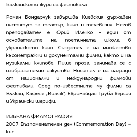
Балканското жури на фестивала
Роман Бондарчук завършва Киевския държавен
институт за театър, кино и телевизия. Негов
преподавател е Юрий Иленко – един от
основателите на поетичната школа в
украинското кино. Създател е на множество
късометражни и документални филми, както и на
музикални клипове. Пише проза, занимава се с
изобразително изкуство. Носител е на награди
от национални и международни филмови
фестивали. Сред по-известните му филми са
Вулкан, Кафене „Воаяж“, Евромайдан. Груба версия
и Украински шерифи.
ИЗБРАНА ФИЛМОГРАФИЯ
2007 Възпоменателен ден (Commemoration Day) –
къс.