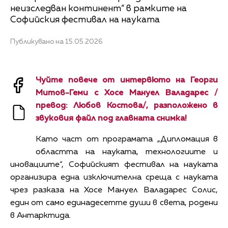
неизследван континент“ в рамките на
Софийския фестивал на науката
Публикувано на 15.05.2026
Чуйте повече от интервюто на Георги
Митов-Геми с Хосе Мануел Валадарес /
превод: Любов Костова/, разположено в
звуковия файл под главната снимка!
Като част от програмата „Дипломация в
областта на науката, технологиите и
иновациите“, Софийският фестивал на науката
организира една изключителна среща с науката
чрез разказа на Хосе Мануел Валадарес Солис,
един от само единадесетте души в света, родени
в Антарктида.