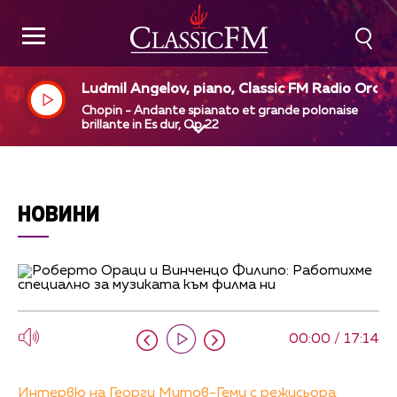
Ludmil Angelov, piano, Classic FM Radio Orche
tra, Dejan Pavlov, dir
Chopin - Andante spianato et grande polonaise
brillante in Es dur, Op 22
НОВИНИ
00:00 / 17:14
Интервю на Георги Митов-Геми с режисьора