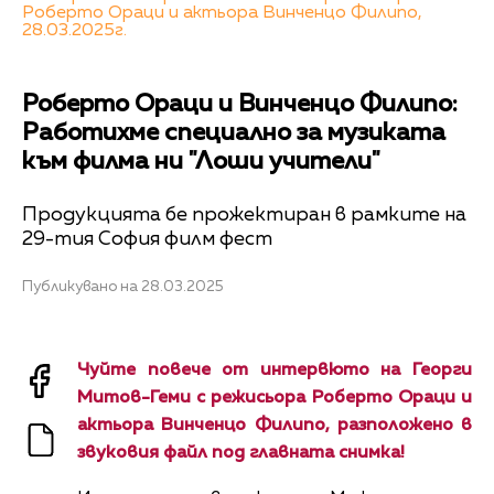
Роберто Ораци и актьора Винченцо Филипо,
28.03.2025г.
Роберто Ораци и Винченцо Филипо:
Работихме специално за музиката
към филма ни "Лоши учители"
Продукцията бе прожектиран в рамките на
29-тия София филм фест
Публикувано на 28.03.2025
Чуйте повече от интервюто на Георги
Митов-Геми с режисьора Роберто Ораци и
актьора Винченцо Филипо, разположено в
звуковия файл под главната снимка!