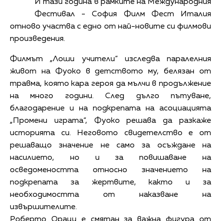
И тази година в рамките на Международния
Фестивал - София Филм Фест Италия
отново участва с едно от най-новите си филмови
произведения.
Филмът „Лоши учители“ изследва паралелния
живот на Фуоко в детството му, белязан от
травма, която кара героя да мълчи в продължение
на много години. След дълго пътуване,
благодарение и на подкрепата на асоциацията
„Промени играта“, Фуоко решава да разкаже
историята си. Неговото свидетелство е от
решаващо значение не само за осъждане на
насилието, но и за повишаване на
осведомеността относно значението на
подкрепата за жертвите, както и за
необходимостта от наказване на
извършителите.
Роберто Ораци е смятан за важна фигура от