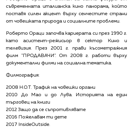
съвременната италианска кино панорама, който
поставя силен акцент върху сенчестите страни
от човешката природа и социалните проблеми.
Роберто Ораци започва кариерата си през 1990 г.
като асистент-режисьор в сектор Кино и
телевизия. През 2001 г. прави късометражния
филм "ПРОДАВАЧИ". От 2008 г. работи върху
документални филми на социална тематика.
Филмография:
2008 H.O.T. Трафик на човешки органи
2010 До Мао и до Лува. Историята на един
търговец на книги
2012 Защо да се съпротивлявате
2016 Пожелавам ти дете
2017 InsideOutside.