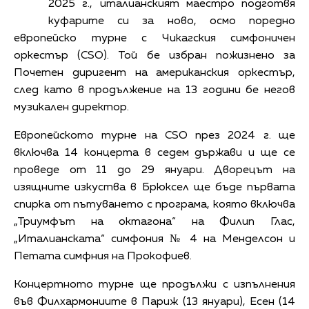
2025 г., италианският маестро подготвя
куфарите си за ново, осмо поредно
европейско турне с Чикагския симфоничен
оркестър (CSO). Той бе избран пожизнено за
Почетен диригент на американския оркестър,
след като в продължение на 13 години бе негов
музикален директор.
Европейското турне на CSO през 2024 г. ще
включва 14 концерта в седем държави и ще се
проведе от 11 до 29 януари. Дворецът на
изящните изкуства в Брюксел ще бъде първата
спирка от пътуването с програма, която включва
„Триумфът на октагона“ на Филип Глас,
„Италианската“ симфония № 4 на Менделсон и
Петата симфния на Прокофиев.
Концертното турне ще продължи с изпълнения
във Филхармониите в Париж (13 януари), Есен (14