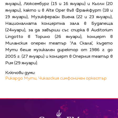
януари), Люксембург (15 и 16 януари) и Кьолн (20
януари), както и в Alte Oper във Франкфурт (18 и
19 януари), Музикферайн Виена (22 и 23 януари),
Националната концертна зала в Будапеща
(24нуари), за да завърши със спирка в Auditorium
Lingotto в Торино (26 януари), концерт в
Миланския оперен театър "Ла Скала", където
Мути беше музикален директор от 1986 г. до
2005 г. (27 януари) и концерт в Оперния театър в
Рим (29 януари).
Ключови думи:
Рикардо Мути,
Чикагския симфоничен оркестър