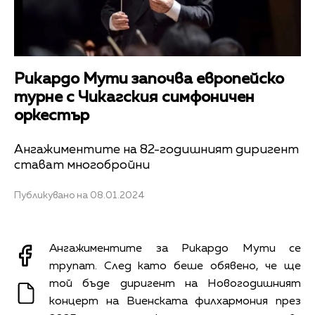
Рикардо Мути започва европейско
турне с Чикагския симфоничен
оркестър
Ангажиментите на 82-годишният диригент
стават многобройни
Публикувано на 08.01.2024
Ангажиментите за Рикардо Мути се
трупат. След като беше обявено, че ще
той бъде диригент на Новогодишният
концерт на Виенската филхармония през