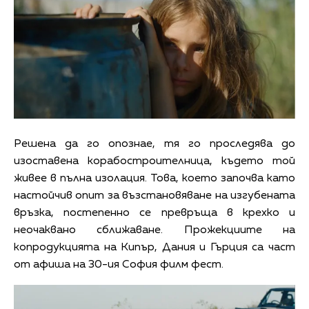
Решена да го опознае, тя го проследява до
изоставена корабостроителница, където той
живее в пълна изолация. Това, което започва като
настойчив опит за възстановяване на изгубената
връзка, постепенно се превръща в крехко и
неочаквано сближаване. Прожекциите на
копродукцията на Кипър, Дания и Гърция са част
от афиша на 30-ия София филм фест.