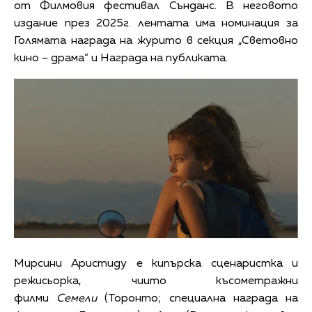
от Филмовия фестивал Сънданс. В неговото
издание през 2025г. лентата има номинация за
Голямата награда на журито в секция „Световно
кино – драма“ и Награда на публиката.
Мирсини Аристиду е кипърска сценаристка и
режисьорка, чиито късометражни
филми
Семели
(Торонто; специална награда на