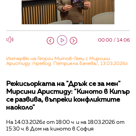
00:00 / 14:06
Интервю на Георги Митов-Геми с Мирсини
Аристиду /превод: Петриела Бачева/, 13.03.2026г.
Режисьорката на "Дръж се за мен"
Мирсини Аристиду: "Киното в Кипър
се развива, въпреки конфликтите
наоколо"
На 14.03.2026г от 18:00 ч. и на 18.03.2026 от
15:30 ч. в Дом на киното в София