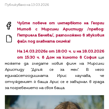
Публикувано на 13.03.2026
Чуйте повече от интервюто на Георги
Митов с Мирсини Аристиду /превод:
Петриела Бачева/, разположено в звуковия
файл под главната снимка!
На 14.03.2026г от 18:00 ч. и на 18.03.2026
от 15:30 ч. в Дом на киното в София
ще
можете да гледате новия филм на Мирсини
Аристиду "Дръж се за мен". В него
единайсетгодишната Ирис научава, че
отчужденият ѝ баща Арис се е завърнал в града
за погребението на своя баща.