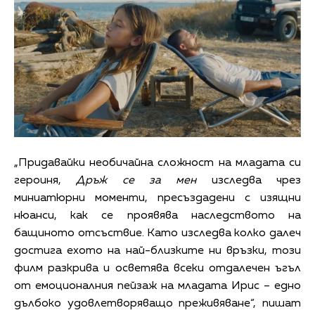
„Придавайки необичайна сложност на младата си
героиня,
Дръж се за мен
изследва чрез
миниатюрни моменти, пресъздадени с изящни
нюанси, как се проявява наследството на
бащиното отсъствие. Като изследва колко далеч
достига ехото на най-близките ни връзки, този
филм разкрива и осветява всеки отдалечен ъгъл
от емоционалния пейзаж на младата Ирис – едно
дълбоко удовлетворяващо преживяване“, пишат