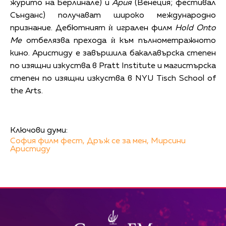
журито на Берлинале) и
Ария
(Венеция; фестивал
Сънданс) получават широко международно
признание. Дебютният ѝ игрален филм
Hold Onto
Me
отбелязва прехода ѝ към пълнометражното
кино. Аристиду е завършила бакалавърска степен
по изящни изкуства в Pratt Institute и магистърска
степен по изящни изкуства в NYU Tisch School of
the Arts.
Ключови думи:
София филм фест,
Дръж се за мен,
Мирсини
Аристиду