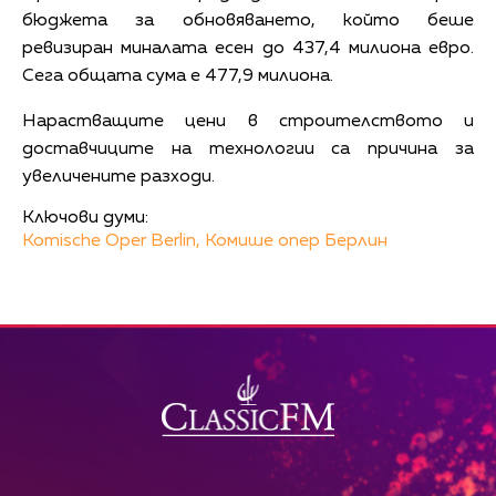
бюджета за обновяването, който беше
ревизиран миналата есен до 437,4 милиона евро.
Сега общата сума е 477,9 милиона.
Нарастващите цени в строителството и
доставчиците на технологии са причина за
увеличените разходи.
Ключови думи:
Komische Oper Berlin,
Комише опер Берлин