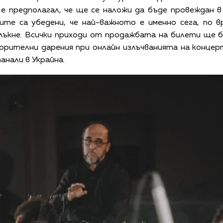
 е предполагал, че ще се наложи да бъде провеждан в
ите са убедени, че най-важното е именно сега, по 
млъкне. Всички приходи от продажбата на билети ще 
орителни дарения при онлайн излъчванията на конце
анали в Украйна.