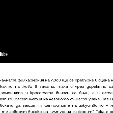
налната филхармония на Лвов ще се превърне в сцена 
акто на живо в залата, така и чрез директно изл
хармонията и красотата винаги са били, а и ост
четири десетилетия на неговото съществуване. Тази г
извикани да защитят ценностите на изкуството – 
, те говорят високо на културния си фронт“. Така е