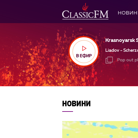
НОВИН
Krasnoyarsk S
Liadov - Scherzo
В ЕФИР
Pop out p
Pop out p
НОВИНИ