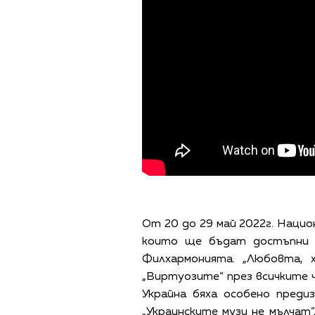
От 20 до 29 май 2022г. Нацио
които ще бъдат достъпни к
Филхармонията. „Любовта, 
„Виртуозите“ през всичките 
Украйна бяха особено пред
„Украинските музи не мълчат”