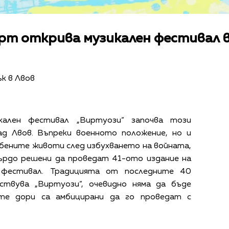
рт открива музикален фестивал в
к в Лвов
кален фестивал „Виртуози“ започва този
ад Лвов. Въпреки военното положение, но и
бените животи след избухването на войната,
ърдо решени да проведат 41-ото издание на
н фестивал. Традицията от последните 40
ствува „Виртуози“, очевидно няма да бъде
ите дори са амбицирани да го проведат с