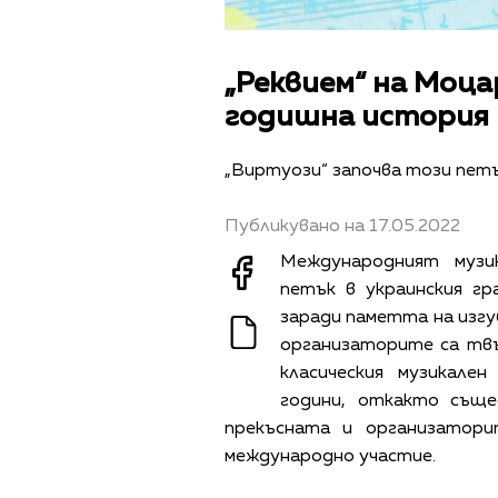
„Реквием“ на Моца
годишна история
„Виртуози“ започва този петъ
Публикувано на 17.05.2022
Международният музи
петък в украинския гр
заради паметта на изгу
организаторите са тв
класическия музикале
години, откакто съще
прекъсната и организатор
международно участие.