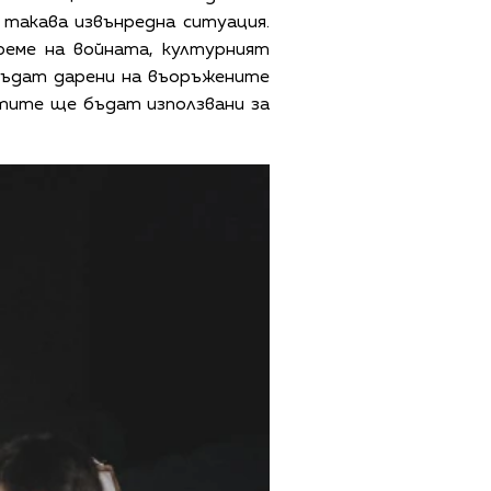
 такава извънредна ситуация.
време на войната, културният
бъдат дарени на въоръжените
ртите ще бъдат използвани за