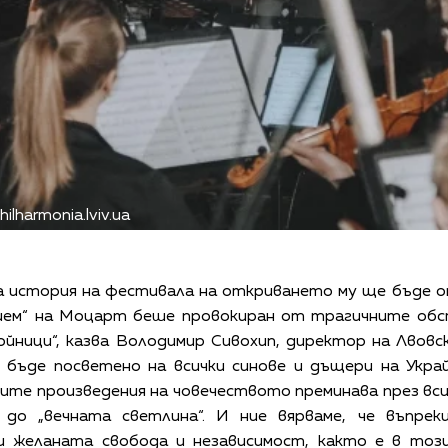
lharmonia.lviv.ua
а история на фестивала на откриването му ще бъде о
вием“ на Моцарт беше провокиран от трагичните обс
ойници“, казва Володимир Сивохип, директор на Лвовс
бъде посветено на всички синове и дъщери на Украй
ите произведения на човечеството преминава през вс
 до „вечната светлина“. И ние вярваме, че въпрек
и желаната свобода и независимост, както е в този 