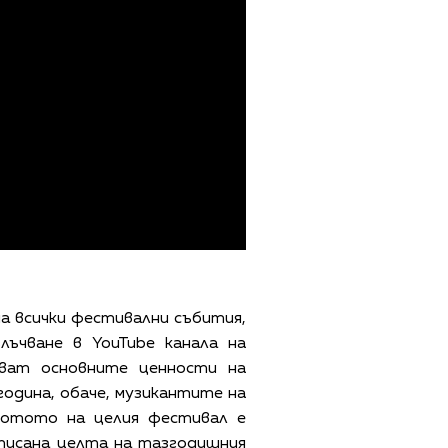
на всички фестивални събития,
ъчване в YouTube канала на
ават основните ценности на
одина, обаче, музикантите на
мотото на целия фестивал е
 описана целта на тазгодишния