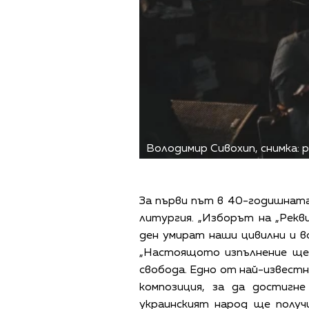
Володимир Сивохип, снимка: phi
За първи път в 40-годишнат
литургия. „Изборът на „Рек
ден умират наши цивилни и в
„Настоящото изпълнение ще 
свобода. Едно от най-известн
композиция, за да достигне
украинският народ ще получ