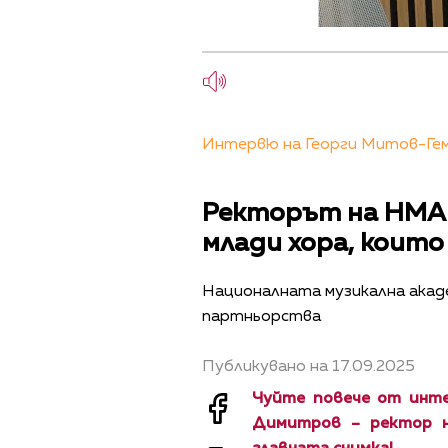
Интервю на Георги Митов-Геми
Ректорът на НМА 
млади хора, които 
Националната музикална акаде
партньорства
Публикувано на 17.09.2025
Чуйте повече от инте
Димитров – ректор н