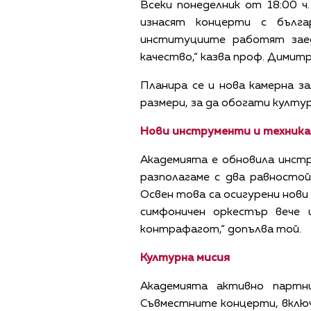
Всеки понеделник от 18:00 
изнасят концерти с българ
институциите работят зае
качество,“ казва проф. Димитр
Планира се и нова камерна за
размери, за да обогати култу
Нови инструменти и техника
Академията е обновила инстр
разполагаме с два равностой
Освен това са осигурени нови
симфоничен оркестър вече 
контрафагот,“ допълва той.
Културна мисия
Академията активно партн
Съвместните концерти, включи