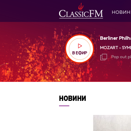
НОВИН
Berliner Phil
MOZART - SYMP
В ЕФИР
Pop out p
Pop out p
НОВИНИ