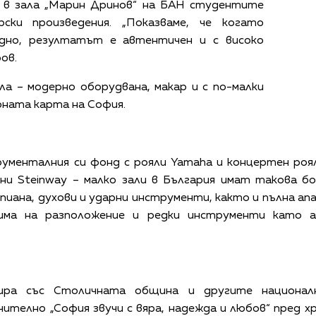
ч. в зала „Марин Дринов“ на БАН студентите
ски произведения. „Показваме, че когато
дно, резултатът е автентичен и с високо
ов.
ла – модерно оборудвана, макар и с по-малки
рната карта на София.
ументалния си фонд с рояли Yamaha и концертен роял
ни Steinway – малко зали в България имат такова б
 пиана, духови и ударни инструменти, както и пълна ап
има на разположение и редки инструменти като ан
ира със Столичната община и другите националн
телно „София звучи с вяра, надежда и любов“ пред х