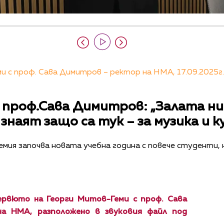
 с проф. Сава Димитров – ректор на НМА, 17.09.2025г.
проф.Сава Димитров: „Залата ни 
знаят защо са тук – за музика и 
мия започва новата учебна година с повече студенти,
рвюто на Георги Митов-Геми с проф. Сава
а НМА, разположено в звуковия файл под