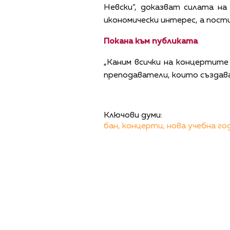
Невски“, доказват силата н
икономически интерес, а пост
Покана към публиката
„Каним всички на концертите
преподаватели, които създава
Ключови думи:
бан,
концерти,
нова учебна го
ПОЛИТИКА ЗА 