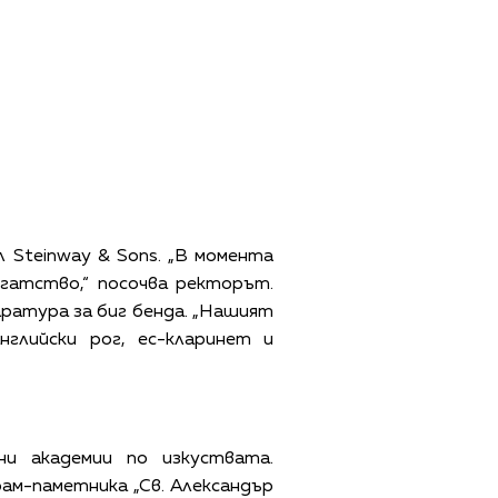
 Steinway & Sons. „В момента
огатство,“ посочва ректорът.
аратура за биг бенда. „Нашият
глийски рог, ес-кларинет и
и академии по изкуствата.
рам-паметника „Св. Александър