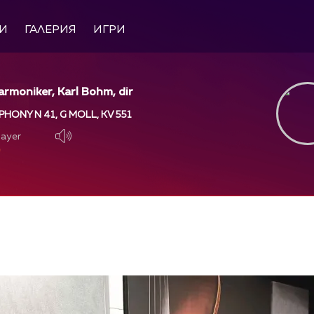
И
ГАЛЕРИЯ
ИГРИ
harmoniker, Karl Bohm, dir
HONY N 41, G MOLL, KV 551
layer
layer