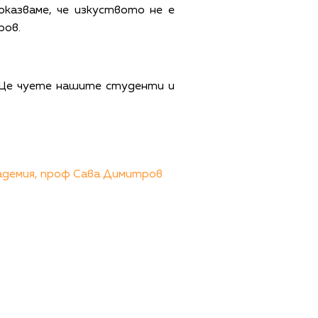
казваме, че изкуството не е
ров.
. Ще чуете нашите студенти и
адемия,
проф Сава Димитров
ЩИ УСЛОВИЯ