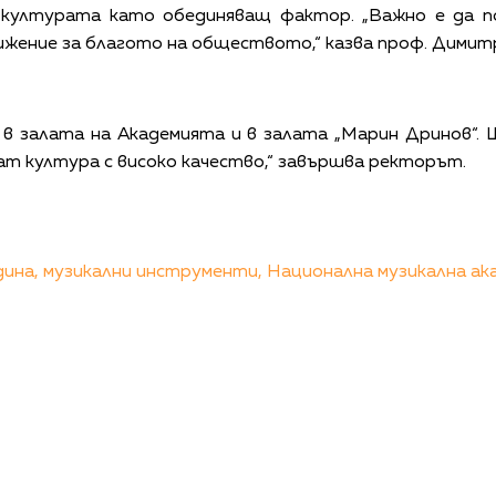
а културата като обединяващ фактор. „Важно е да по
ижение за благото на обществото,“ казва проф. Димит
 в залата на Академията и в залата „Марин Дринов“
т култура с високо качество,“ завършва ректорът.
дина,
музикални инструменти,
Национална музикална ак
КАЛЕНДАР
КОНТАКТИ
ЗА НАС
ПОВЕРИТЕЛНОСТ
КОДЕКС ЗА ПОВЕДЕНИЕ НА ДОСТАВЧИЦИТЕ
ОБ