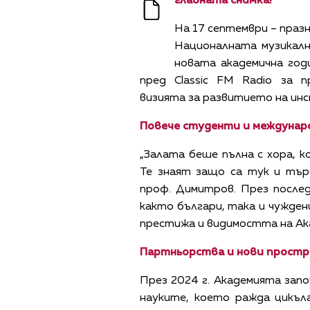
главната снимка!
На 17 септември – праз
Националната музикалн
новата академична год
пред Classic FM Radio за 
визията за развитието на ин
Повече студенти и междунар
„Залата беше пълна с хора, к
Те знаят защо са тук и тър
проф. Димитров. През после
както българи, така и чужден
престижa и видимостта на А
Партньорства и нови прост
През 2024 г. Академията зап
науките, което ражда цикъла