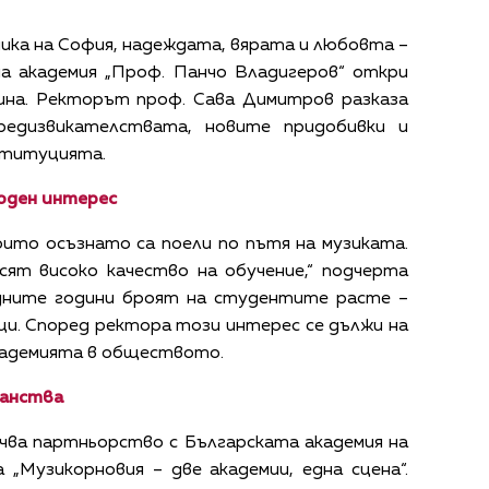
ника на София, надеждата, вярата и любовта –
а академия „Проф. Панчо Владигеров“ откри
ина. Ректорът проф. Сава Димитров разказа
предизвикателствата, новите придобивки и
ституцията.
оден интерес
оито осъзнато са поели по пътя на музиката.
сят високо качество на обучение,“ подчерта
дните години броят на студентите расте –
ци. Според ректора този интерес се дължи на
кадемията в обществото.
ранства
очва партньорство с Българската академия на
 „Музикорновия – две академии, една сцена“.