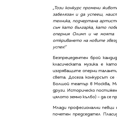
„Този конкурс промени живот
забелязан и да успееш, наи
техника, подчертана артисти
съм като българка, като поб
оперния Олимп и че моята 
откриването на новите звезд
успех!"
Безпрецедентен брой кандид
класическата музика е кат
изгряващите оперни таланти
света. Досега конкурсът се
Болшой театър в Москва, Ма
други. Историческо постижен
цялото земно кълбо) – да се п
Млади професионални певци 
почетен председател Пласид