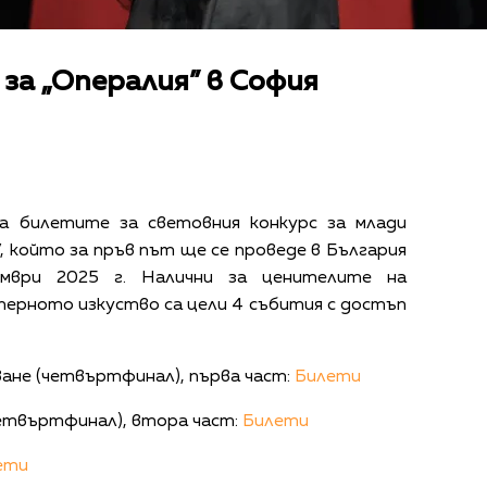
за „Опералия” в София
а билетите за световния конкурс за млади
, който за пръв път ще се проведе в България
мври 2025 г. Налични за ценителите на
оперното изкуство са цели 4 събития с достъп
ане (четвъртфинал), първа част:
Билети
четвъртфинал), втора част:
Билети
ети