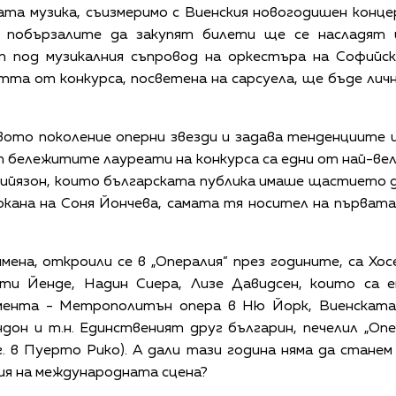
ата музика, съизмеримо с Виенския новогодишен конц
а побързалите да закупят билети ще се насладят и
 под музикалния съпровод на оркестъра на Софийс
тта от конкурса, посветена на сарсуела, ще бъде лич
овото поколение оперни звезди и задава тенденциите
 бележитите лауреати на конкурса са едни от най-ве
йязон, които българската публика имаше щастието да
покана на Соня Йончева, самата тя носител на първат
ена, откроили се в „Опералия” през годините, са Хо
ити Йенде, Надин Сиера, Лизе Давидсен, които са 
мента - Метрополитън опера в Ню Йорк, Виенската
ндон и т.н. Единственият друг българин, печелил „Оп
. в Пуерто Рико). А дали тази година няма да стане
ия на международната сцена?