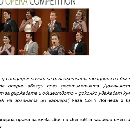
за да отдадем почит на дълголетната традиция на бълг
те оперни звезди през десетилетията. Домакинс
ст за държавата и обществото – доколко уважават ку
ък на голямата им кариера”,
каза Соня Йончева в к
перна прима започва своята световна кариера именно
а.