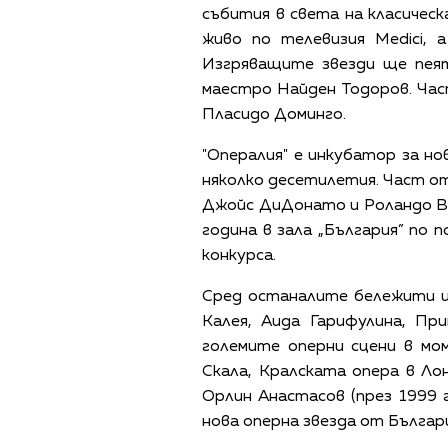
събития в света на класическ
живо по телевизия Medici, 
Изгряващите звезди ще пеят
маестро Найден Тодоров. Час
Пласидо Доминго.
"Опералия" е инкубатор за н
няколко десетилетия. Част от
Джойс ДиДонато и Роландо Ви
година в зала „България” по 
конкурса.
Сред останалите бележити им
Калея, Аида Гарифулина, Пр
големите оперни сцени в мо
Скала, Кралската опера в Ло
Орлин Анастасов (през 1999 г
нова оперна звезда от Българ