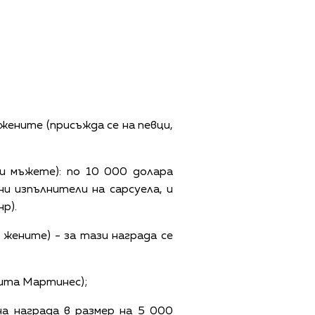
жените (присъжда се на певци,
и мъжете): по 10 000 долара
и изпълнители на сарсуела, и
р).
и жените) - за тази награда се
тита Мартинес);
на награда в размер на 5 000