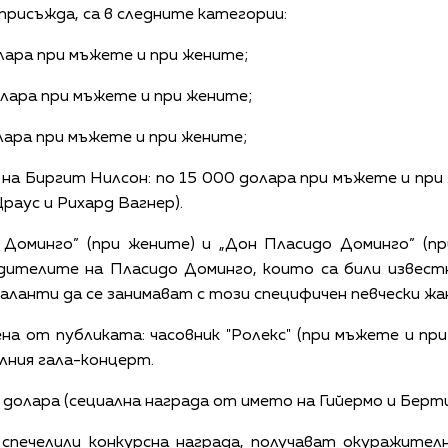
присъжда, са в следните категории:
олара при мъжете и при жените;
олара при мъжете и при жените;
олара при мъжете и при жените;
 на Биргит Нилсон: по 15 000 долара при мъжете и при 
раус и Рихард Вагнер).
 Доминго” (при жените) и „Дон Пласидо Доминго” (пр
дителите на Пласидо Доминго, които са били известн
ланти да се занимават с този специфичен певчески жан
ена от публиката: часовник "Ролекс" (при мъжете и пр
лния гала-концерт.
00 долара (сециална награда от името на Гийермо и Бер
спечелили конкурсна награда, получават окуражител