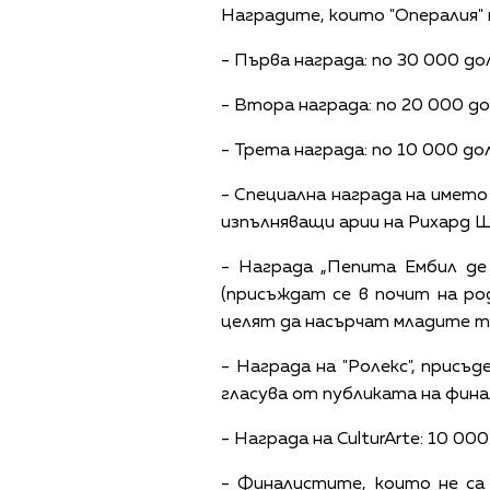
Наградите, които "Опералия" 
- Първа награда: по 30 000 д
- Втора награда: по 20 000 д
- Трета награда: по 10 000 д
- Специална награда на името
изпълняващи арии на Рихард Щ
- Награда „Пепита Ембил де
(присъждат се в почит на ро
целят да насърчат младите та
- Награда на "Ролекс", присъд
гласува от публиката на фина
- Награда на CulturArte: 10 0
- Финалистите, които не са 