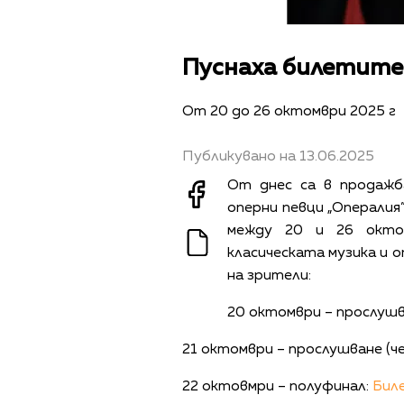
Пуснаха билетите 
От 20 до 26 октомври 2025 г
Публикувано на 13.06.2025
От днес са в продажб
оперни певци „Опералия”
между 20 и 26 окто
класическата музика и 
на зрители:
20 октомври – прослушв
21 октомври – прослушване (
22 октовмри – полуфинал:
Бил