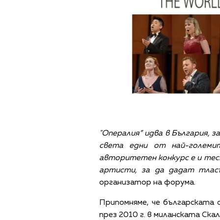
"Опералия” идва в България, 
света едни от най-големи
авторитетен конкурс е и те
артисти, за да дадат тлас
организатор на форума.
Припомняме, че българската о
през 2010 г. в миланската Скал