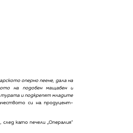
арското оперно пеене, дала на
тото на подобен мащабен и
лтурата и подкрепят младите
ачеството си на продуцент-
, след като печели „Опералия”