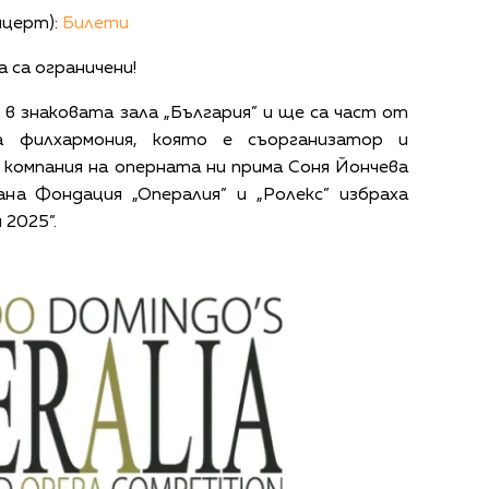
нцерт):
Билети
са ограничени!
в знаковата зала „България” и ще са част от
а филхармония, която е съорганизатор и
компания на оперната ни прима Соня Йончева
ана Фондация „Опералия” и „Ролекс” избраха
 2025”.