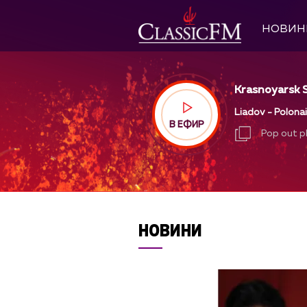
НОВИН
Krasnoyarsk S
Liadov - Polonai
В ЕФИР
Pop out p
Pop out p
НОВИНИ