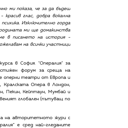
но ми показа, че за да бъдеш
 красив глас, добра вокална
 психика. Изключително горда
е родината ми ще домакинства
ме в писането на история -
ожелавам на всички участници
урса в София. "Опералия" за
рестижен форум за среща на
е оперни театри от Европа и
, Кралската Опера в Лондон,
, Пекин, Кейптаун, Мумбай и
твеният глобален (пътуващ по
ата на авторитетното жури с
ралия” е сред най-гледаните