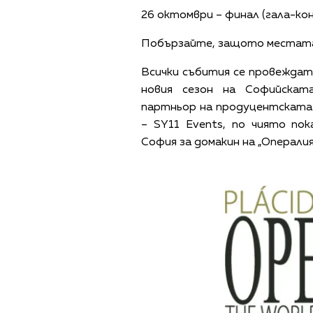
26 октомври – финал (гала-ко
Побързайте, защото местата 
Всички събития се провеждат 
новия сезон на Софийскат
партньор на продуцентската 
– SY11 Events, по чиято пок
София за домакин на „Опералия