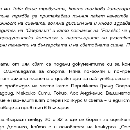
а ми. Това беше трибуната, която толкова категорич
стина трябва да притежаваш пълния пакет качества -
чност на сцената, голяма дисциплина и много здрава
едител на "Опералия" и като посланик на "Ролекс", ч
продуцентска компания и партньорите ни участва
ни таланти на българската и на световната сцена. П
ати от цял свят са подали документите си за конк
о Олимпиадата за спорта. Няма по-голям и по-п
 от цялата планета и директори на най-утвърденит
 е провеждал на места като Парижката Гранд Опера
дрид, Мексико Сити, Токио, Лос Анджелис, Вашингтон
ие е най-елитният оперен конкурс в света – и единс
роведе за пръв път в България.
на възраст между 20 и 32 г. ще се борят за оценк
о Доминго, който е и основател на конкурса. „Опе