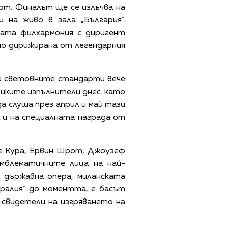
ерт. Финалът ще се излъчва на
 на живо в зала „България”.
ката филхармония с диригент
но дирижирана от легендарния
 и световните стандарти вече
ликите изпълнители днес: като
 слуша през април и май тази
а и на специалната награда от
се Кура, Ервин Шрот, Джоузеф
емблематичните лица на най-
 държавна опера, миланската
ералия” до моментта, е басът
м свидетели на изгряването на