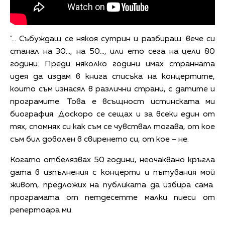
"… Събуждаш се някоя сутрин и разбираш: вече си
станал на 30…, на 50…, или ето сега на цели 80
години. Преди няколко години имах странната
идея да издам в книга списъка на концертите,
които съм изнасял в различни страни, с датите и
програмите. Това е всъщност истинската ми
биография. Доскоро се сещах и за всеки един от
тях, спомнях си как съм се чувствал тогава, от кое
съм бил доволен в свиренето си, от кое – не.
Когато отбелязвах 50 години, неочаквано кръгла
дата в изпълнения с концерти и пътувания мой
живот, предложих на публиката да избира сама
програмата от петдесетте малки пиеси от
репертоара ми.