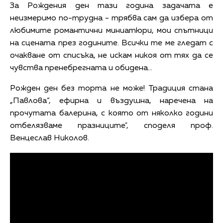
За Рождения ден тази година задачата е
неизмеримо по-трудна - трябва сам да избера от
любимите романтични миниатюри, мои спътници
на сцената през годините. Всички те ме гледат с
очакване от списъка, не искам никоя от тях да се
чувства пренебрегната и обидена…
Рожден ден без торта не може! Традиция стана
„Павлова“, ефирна и въздушна, наречена на
прочутата балерина, с която от няколко години
отбелязваме празниците", споделя проф.
Венцеслав Николов.