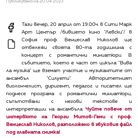
Публикувано на 20.04.2023
Тази вечер, 20 април от 19.00ч. в Сити Марк
Арт Център /бившето кино "Левски"/ в
София проф. Венцеслав Николов ще
отбележи своята 80-та годишнина с
концерт с романтични миниатюри. В
събитието, което е част от цикъла "Вива
ла музика" ще вземат участие и музикантите от
ансамбъл "Силуети". Авторитетният
виолончелист, диригент, педагог и писател ще
поднесе програма с романтични миниатюри,
съпътствани с негови текстове и
интерпретации на ансамбъла
Чуйте повече от
интервюто на Георги Митов-Геми с проф.
Венцеслав Николов, разположено в звуковия файл
под главната снимка!