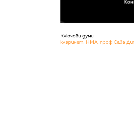
Ключови думи:
кларинет,
НМА,
проф Сава Д
ПОЛИТИКА ЗА 