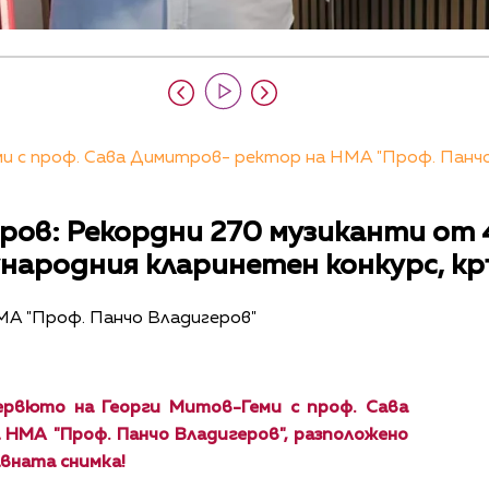
 с проф. Сава Димитров- ректор на НМА "Проф. Панчо В
ров: Рекордни 270 музиканти от 
народния кларинетен конкурс, кр
НМА "Проф. Панчо Владигеров"
рвюто на Георги Митов-Геми с проф. Сава
НМА "Проф. Панчо Владигеров", разположено
авната снимка!