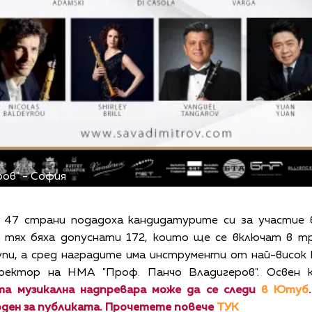
ов" - София
 47 страни подадоха кандидатурите си за участие
т тях бяха допуснати 172, които ще се включат в т
пи, а сред наградите има инструменти от най-висок кл
ректор на НМА "Проф. Панчо Владигеров". Освен 
та музикална надпревара може да се следи
в Ютуб
боден за публиката. Прочетете повече
ТУК