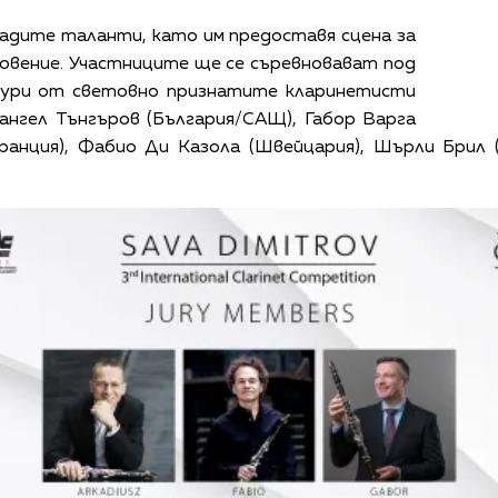
ладите таланти, като им предоставя сцена за
новение. Участниците ще се съревновават под
жури от световно признатите кларинетисти
ангел Тънгъров (България/САЩ), Габор Варга
Франция), Фабио Ди Казола (Швейцария), Шърли Брил