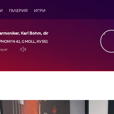
И
ГАЛЕРИЯ
ИГРИ
harmoniker, Karl Bohm, dir
HONY N 41, G MOLL, KV 551
layer
layer