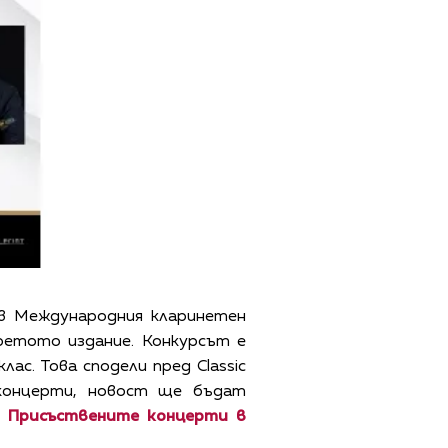
 в Международния кларинетен
ретото издание. Конкурсът е
ас. Това сподели пред Classic
концерти, новост ще бъдат
. Присъствените концерти в