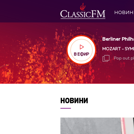
НОВИН
Berliner Phil
MOZART - SYMP
В ЕФИР
Pop out p
Pop out p
НОВИНИ