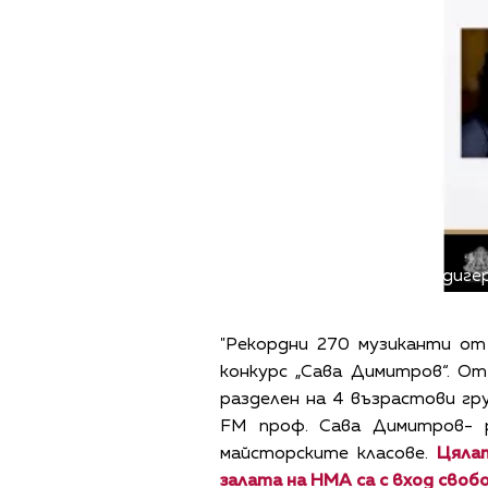
Снимка: НМА "Панчо Владигер
"Рекордни 270 музиканти от
конкурс „Сава Димитров“. О
разделен на 4 възрастови гру
FM проф. Сава Димитров- 
майсторските класове.
Цяла
залата на НМА са с вход сво