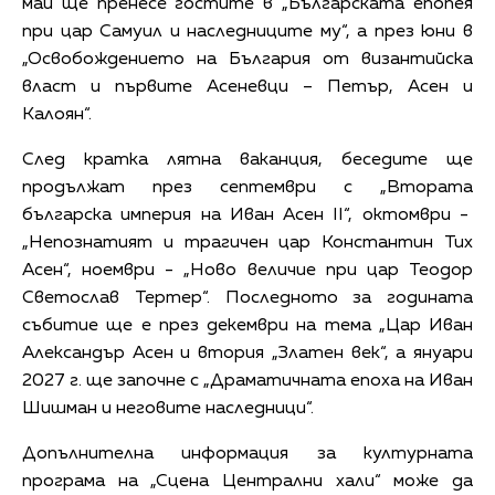
май ще пренесе гостите в „Българската епопея
при цар Самуил и наследниците му“, а през юни в
„Освобождението на България от византийска
власт и първите Асеневци – Петър, Асен и
Калоян“.
След кратка лятна ваканция, беседите ще
продължат през септември с „Втората
българска империя на Иван Асен II“, октомври -
„Непознатият и трагичен цар Константин Тих
Асен“, ноември - „Ново величие при цар Теодор
Светослав Тертер“. Последното за годината
събитие ще е през декември на тема „Цар Иван
Александър Асен и втория „Златен век“, а януари
2027 г. ще започне с „Драматичната епоха на Иван
Шишман и неговите наследници“.
Допълнителна информация за културната
програма на „Сцена Централни хали“ може да