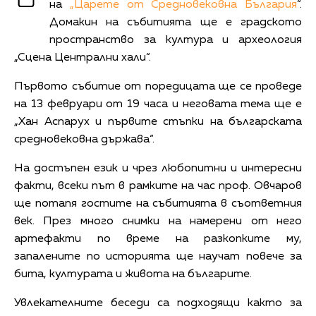
на
„Царете от Средновековна България
“.
Домакин на събитията ще е градското
пространство за култура и археология
„Сцена Централни хали“.
Първото събитие от поредицата ще се проведе
на 13 февруари от 19 часа и неговата тема ще е
„Хан Аспарух и първите стъпки на българската
средновековна държава“.
На достъпен език и чрез любопитни и интересни
факти, всеки път в рамките на час проф. Овчаров
ще потапя гостите на събитията в съответния
век. През много снимки на намерени от него
артефакти по време на разкопките му,
запалените по историята ще научат повече за
бита, културата и живота на българите.
Увлекателните беседи са подходящи както за