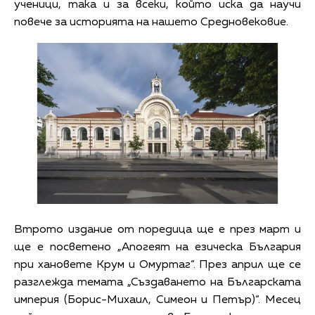
ученици, така и за всеки, който иска да научи
повече за историята на нашето Средновековие.
Втрото издание от поредица ще е през март и
ще е посветено „Апогеят на езическа България
при хановете Крум и Омуртаг“. През април ще се
разглежда темата „Създаването на Българската
империя (Борис-Михаил, Симеон и Петър)“. Месец