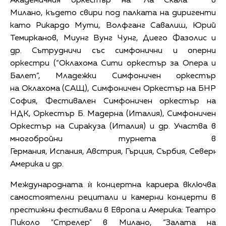
Академичния оркестър на “Ла Скала “ в
Милано, където свири под палката на диригенти
като Рикардо Мути, Волфганг Савалиш, Юрий
Темирканов, Миунг Вунг Чунг, Диего Фазолис и
др. Сътрудничи със симфонични и оперни
оркестри (“Оклахома Сити оркестър за Опера и
Балет”, Младежки Симфоничен оркестър
на Oклахома (САЩ), Симфоничен Оркестър на БНР
София, Фестивален Симфоничен оркестър на
НДК, Оркестър Б. Мадерна (Италия), Симфоничен
Оркестър на Сиракуза (Италия) и др. Участва в
многобройни турнета в
Германия, Испания, Австрия, Гърция, Сърбия, Северна
Америка и др.
Международната ѝ концертна кариера включва
самостоятелни рецитали и камерни концерти в
престижни фестивали в Европа и Америка: Театро
Пиколо "Стрелер" в Милано, “Залата на