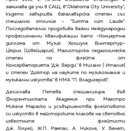
заминава да учи в САЩ, в“Oklahoma City University”,
където завършва бакалавърска степен със
специално отличие - “Summa cum Laude”.
Последователно придобива важни международни
професионални квалификации като -Концертна
диплома от Музик Хохшуле Винтертур-
Цюрих (Швейцария), Магистърска педагогическа
степен по флейта от
Консерваторията "Дж. Верди" в Милано ( Италия)
и степен "Доктор на науките по музикознание и
музикални изкуства” в НМА “П. Владигеров”.
Десислава Петева специализира във
Флорентинската Академия при Маестро
Mикеле Maраскo и усъвършенства флейтовото
си изкуство в майсторските класове на световно
известните флейтисти
Дж. Голуей, Ж.П. Рампал, А. Николе, У. Бенет,