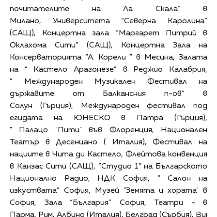
почитателите на Ла Скала” в
Милано, Университета “Северна Каролина”
(САЩ), Концертна зала “Маргарет Питрий в
Оклахома Сити” (САЩ), Концертна Зала на
Консерваторията “А. Корели “ в Месина, Залата
на “ Кастело Арагонезе” в Реджио Калабрия,
” Международен Музикален Фестивал на
държавите от Балкансния п-ов” в
Солун (Гърция), Международен фестивал под
егидата на ЮНЕСКО в Патра (Гърция),
" Палацо "Пити" във Флоренция, Национален
Театър в Десенцано ( Италия), Фестивал на
нациите в Чита ди Кастело, Флейтова конвенция
в Канзас Сити (САЩ), ”Студио 1” на Българското
Национално Радио, НДК София, “ Салон на
изкуствата” София, Музей "Земята и хората" в
София, Зала “България” София, Театри - в
Парма, Рим, Албино (Италия), Белград (Сърбия), Вин