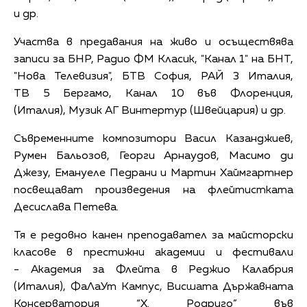
и др.
Участва в предавания на живо и осъществява
записи за БНР, Радио ФМ Класик, "Канал 1" на БНТ,
"Нова Телевизия", БTВ София, РАЙ 3 Италия,
TВ 5 Бергамо, Канал 10 във Флоренция,
(Италия), Музик АГ Винтертур (Швейцария) и др.
Съвременните композитори Васил Казанджиев,
Румен Бальозов, Георги Арнаудов, Масимо ди
Джезу, Емануеле Педрани и Мартин Хаймгартнер
посвещават произведения на флейтистката
Десислава Петева.
Тя е редовно канен преподавател за майсторски
класове в престижни академии и фестивали
- Академия за Флейта в Реджио Калабрия
(Италия), ФаЛаУт Кампус, Висшата Държавната
Консерватория “Х. Родриго” във