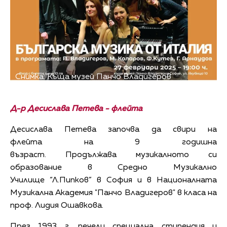
Снимка: Къща музей Панчо Владигеров
Д-р
Десислава Петева
-
флейта
Десислава Петева започва да свири на
флейта на 9 годишна
възраст. Продължава музикалното си
образование в Средно Музикално
Училище “Л.Пипков” в София и в Националната
Музикална Академия "Панчо Владигеров" в класа на
проф. Лидия Ошавкова.
През 1993 г. печели специална стипендия и