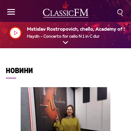
Mstislav Rostropovich, chello, Academy of St.
Martin in the Fields, Mstislav Rostropovich, di
Haydn - Concerto for cello N 1 in C dur
НОВИНИ