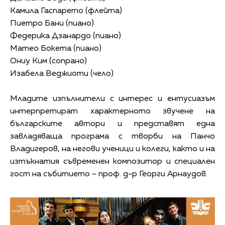
Камила Гаспарето (флейта)
Пиетро Бани (пиано)
Федерика Дзанардо (пиано)
Матео Бокета (пиано)
Ониу Ким (сопрано)
Изабела Веджиоти (чело)
Младите изпълнители с интерес и ентусиазъм
интерпретират характерното звучене на
българските автори и представят една
завладяваща програма с творби на Панчо
Владигеров, на негови ученици и колеги, както и на
изтъкнатия съвременен композитор и специален
гост на събитието – проф. д-р Георги Арнаудов.