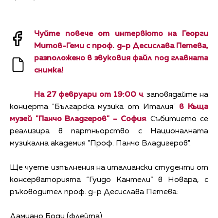
Чуйте повече от интервюто на Георги
Митов-Геми с проф. д-р Десислава Петева,
разположено в звуковия файл под главната
снимка!
На 27 февруари от 19:00 ч
. заповядайте на
концерта "Българска музика от Италия"
в
Къща
музей "Панчо Владгеров" – София
. Събитието се
реализира в партньорство с Националната
музикална академия "Проф. Панчо Владигеров".
Ще чуете изпълнения на италиански студенти от
консерваторията “Гуидо Кантели” в Новара, с
ръководител проф. д-р Десислава Петева:
Дамиано Боди (флейта)