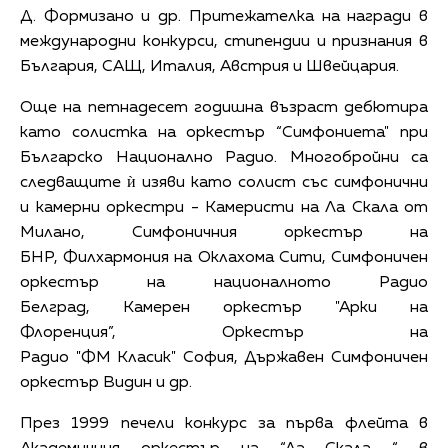
Д. Формизано и др. Притежателка на награди в
международни конкурси, стипендии и признания в
България, САЩ, Италия, Австрия и Швейцария.
Още на петнадесет годишна възраст дебютира
като солистка на оркестър “Симфониета" при
Българско Национално Радио. Многобройни са
следващите ѝ изяви като солист със симфонични
и камерни оркестри - Камеристи на Ла Скала от
Милано, Симфоничния оркестър на
БНР, Филхармония на Оклахома Сити, Симфоничен
оркестър на националното Радио
Белград, Камерен оркестър "Арки на
Флоренция”, Оркестър на
Радио "ФM Класик" София, Държавен Симфоничен
оркестър Видин и др.
През 1999 печели конкурс за първа флейта в