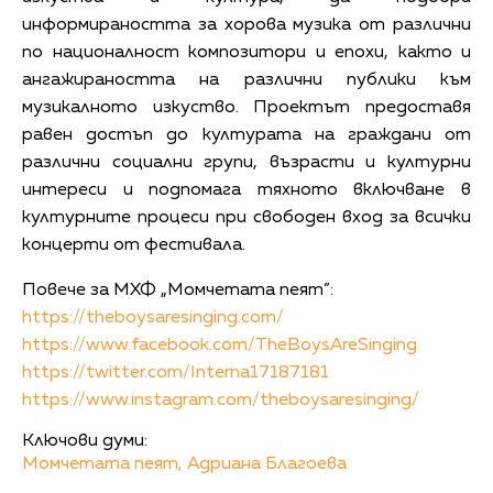
информираността за хорова музика от различни
по националност композитори и епохи, както и
ангажираността на различни публики към
музикалното изкуство. Проектът предоставя
равен достъп до културата на граждани от
различни социални групи, възрасти и културни
интереси и подпомага тяхното включване в
културните процеси при свободен вход за всички
концерти от фестивала.
Повече за МХФ „Момчетата пеят”:
https://theboysaresinging.com/
https://www.facebook.com/TheBoysAreSinging
https://twitter.com/Interna17187181
https://www.instagram.com/theboysaresinging/
Ключови думи:
Момчетата пеят,
Адриана Благоева