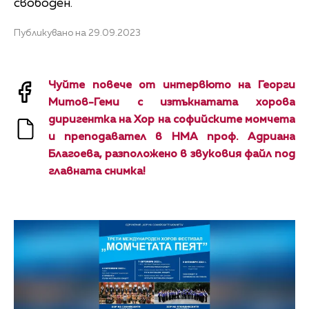
свободен.
Публикувано на 29.09.2023
Чуйте повече от интервюто на Георги
Митов-Геми с изтъкнатата хорова
диригентка на Хор на софийските момчета
и преподавател в НМА проф. Адриана
Благоева, разположено в звуковия файл под
главната снимка!