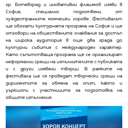
гр. Ботевград и иновативни флашмоб изяви в
София, специално подготвени от
чуждестранните момчешки хорове. Фестивалът
ще обогати културната програма на София и ще
отговори на обществените очаквания за достъп
на широка аудитория в още два града до
културни събития с международен характер.
Като съпътстваща програма ще се организират
неформални срещи на изпълнителите с публиката
и с други изявени творци. В рамките на
фестивала ще се проведат творчески срещи на
диригентите за обмяна на опит, както и
уъркшопи с участниците за подготовка на
общите изпълнения.