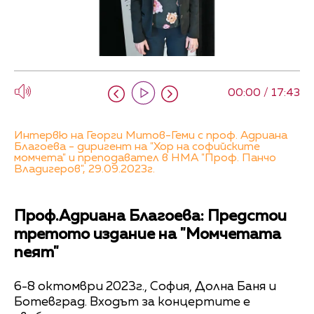
00:00 / 17:43
Интервю на Георги Митов-Геми с проф. Адриана
Благоева - диригент на "Хор на софийските
момчета" и преподавател в НМА "Проф. Панчо
Владигеров", 29.09.2023г.
Проф.Адриана Благоева: Предстои
третото издание на "Момчетата
пеят"
6-8 октомври 2023г., София, Долна Баня и
Ботевград. Входът за концертите е