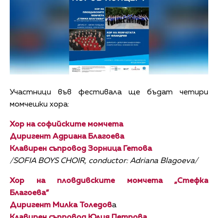
Участници във фестивала ще бъдат четири
момчешки хора:
Хор на софийските момчета
Диригент Адриана Благоева
Клавирен съпровод Зорница Гетова
/SOFIA BOYS CHOIR, conductor: Adriana Blagoeva/
Хор на пловдивските момчета „Стефка
Благоева”
Диригент Милка Толедов
а
Клавирен съпровод
Юлия Петрова