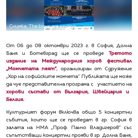
Снимка: The boys are singing
От 06 до 08 октомври 2023 г. в София, Долна
Баня и Ботевград ще се проведе
Третото
издание на Международния хоров фестивал
„Момчетата пеят”
, организиран от Сдружение
„Хор на софийските момчета“. Публиката ще може
да чуе представителна програма с участието на
хорови състави от България, Швейцария и
Белгия.
Културният форум включва общо 5 концертни
събития, които ще се проведат в гр. София в
залата на НМА „Проф. Панчо Владигеров” със
съпътстващи концертни прояви в гр. Долна Баня,