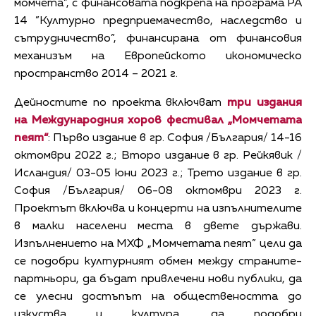
момчета”, с финансовата подкрепа на програма РА
14 ”Културно предприемачество, наследство и
сътрудничество”, финансирана от финансовия
механизъм на Европейското икономическо
пространство 2014 – 2021 г.
Дейностите по проекта включват
три издания
на Международния хоров фестивал „Момчетата
пеят“
: Първо издание в гр. София /България/ 14-16
октомври 2022 г.; Второ издание в гр. Рейкявик /
Исландия/ 03-05 юни 2023 г.; Трето издание в гр.
София /България/ 06-08 октомври 2023 г.
Проектът включва и концерти на изпълнителите
в малки населени места в двете държави.
Изпълнението на МХФ „Момчетата пеят” цели да
се подобри културният обмен между страните-
партньори, да бъдат привлечени нови публики, да
се улесни достъпът на обществеността до
изкуства и култура, да подобри