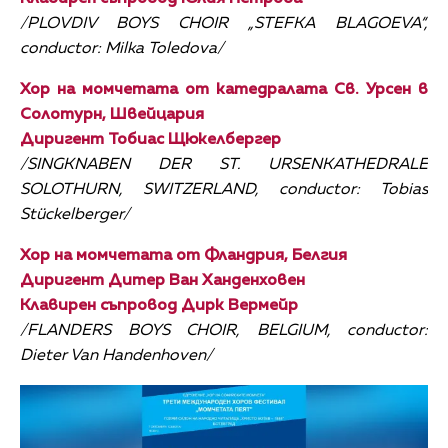
/PLOVDIV BOYS CHOIR „STEFKA BLAGOEVA“,
conductor: Milka Toledova/
Хор на момчетата от катедралата Св. Урсен в
Солотурн, Швейцария
Диригент Тобиас Щюкелбергер
/SINGKNABEN DER ST. URSENKATHEDRALE
SOLOTHURN, SWITZERLAND, conductor: Tobias
Stückelberger/
Хор на момчетата от Фландрия, Белгия
Диригент Дитер Ван Ханденховен
Клавирен съпровод Дирк Вермейр
/FLANDERS BOYS CHOIR, BELGIUM, conductor:
Dieter Van Handenhoven/