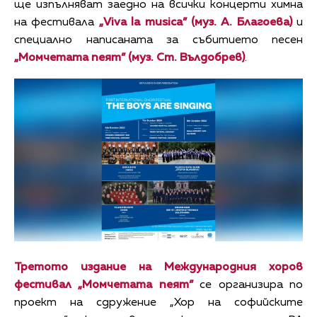
ще изпълняват заедно на всички концерти химна
на фестивала
„Viva la musica” (муз. А. Благоева)
и
специално написаната за събитието песен
„Момчетата пеят” (муз. Ст. Вълдобрев)
.
Третото издание на Международния хоров
фестивал „Момчетата пеят”
се организира по
проект на сдружение „Хор на софийските