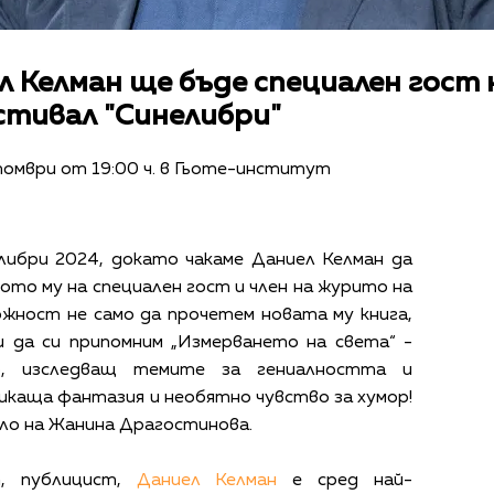
 Келман ще бъде специален гост 
тивал "Синелибри"
томври от 19:00 ч. в Гьоте-институт
либри 2024, докато чакаме Даниел Келман да
ото му на специален гост и член на журито на
жност не само да прочетем новата му книга,
 и да си припомним „Измерването на света“ -
р, изследващ темите за гениалността и
ликаща фантазия и необятно чувство за хумор!
ело на Жанина Драгостинова.
т, публицист,
Даниел Келман
е сред най-