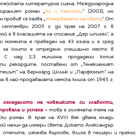
опейската литературна сцена. Международна
зираният роман „
Аз и Камински
“ (2003), но
 пробив се казва „
Измерването на света
“. От
 септември 2005 г. до края на 2007 г. в
ой е в класацията на списание „Дер шпигел“, а
До момента е преведен на 43 езика и е сред
и, за които е отредено специално място в
и. С над 2,3 милиона продадени копия
упи рекордите, поставени от „Тенекиеният
Четецът“ на Бернхард Шлинк и „Парфюмът“ на
а в най-продаваната немска книга от 1945 г.
 огледалото на човешките си слабости,
провала и успеха –
това е голямата тема на
ки роман. В края на XVIII век двама млади
ой начин да измери света. Докато Александър
степите, изкачва върхове, влиза в пещери и прекос