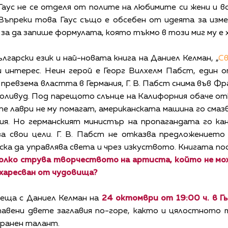
ус не се отделя от полите на любимите си жени и вся
 Въпреки това Гаус също е обсебен от идеята за изм
 за да запише формулата, която тъкмо в този миг му е 
лгарски език и най-новата книга на Даниел Келман, „
Св
 интерес. Неин герой е Георг Вилхелм Пабст, един 
превзема властта в Германия, Г. В. Пабст снима във Фр
Холивуд. Под парещото слънце на Калифорния обаче от
 лаври не му помагат, американската машина го смазв
ия. Но германският министър на пропагандата го кан
за свои цели. Г. В. Пабст не отказва предложението
ка да управлява света и чрез изкуството. Книгата по
олко струва творчеството на артиста, който не мож
 харесван от чудовища?
еща с Даниел Келман на
24 октомври от 19:00 ч. в 
вени двете заглавия по-горе, както и цялостното 
ранен талант.