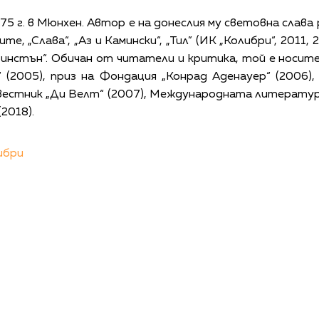
75 г. в Мюнхен. Автор е на донеслия му световна слав
те, „Слава“, „Аз и Камински“, „Тил” (ИК „Колибри“, 2011,
ринстън“. Обичан от читатели и критика, той е носи
 (2005), приз на Фондация „Конрад Аденауер“ (2006),
естник „Ди Велт“ (2007), Международната литературн
2018).
ибри
КАЛЕНДАР
КОНТАКТИ
ЗА НАС
ПОВЕРИТЕЛНОСТ
КОДЕКС ЗА ПОВЕДЕНИЕ НА ДОСТАВЧИЦИТЕ
ОБ