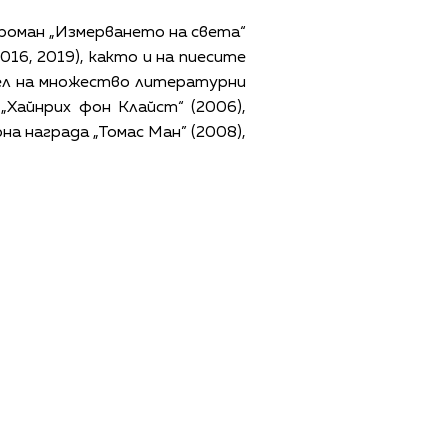
а роман „Измерването на света“
 2016, 2019), както и на пиесите
тел на множество литературни
 „Хайнрих фон Клайст“ (2006),
а награда „Томас Ман” (2008),
ЩИ УСЛОВИЯ