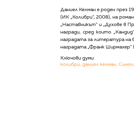
Даниел Келман е роден през 19
(ИК „Колибри“, 2008), на романи
„Наставникът“ и „Духове в П
награди, сред които „Кандид“
наградата за литература на в
наградата „Франк Ширмахер” (
Ключови думи:
колибри,
даниел келман,
Синел
ПОЛИТИКА ЗА 