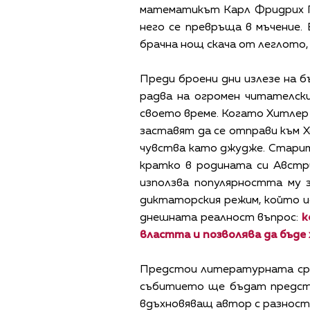
математикът Карл Фридрих Га
него се превръща в мъчение.
брачна нощ скача от леглото,
Преди броени дни излезе на бъ
радва на огромен читателски
своето време. Когато Хитлер 
заставят да се отправи към 
чувства като джудже. Старите
кратко в родината си Австр
използва популярността му 
диктаторския режим, който ис
днешната реалност въпрос:
к
властта и позволява да бъде
Предстои литературната ср
събитието ще бъдат предста
вдъхновяващ автор с разност