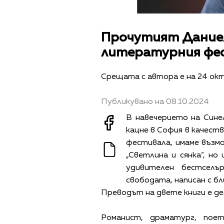
Прочутият Даниел
литературния фес
Срещата с автора е на 24 ок
Публикувано на 08.10.2024
В навечерието на Сине
кацне в София в качеств
фестивала, имаме възмо
„Светлина и сянка“, но
удивителен бестселъ
свободата, написан с б
Преводът на двете книги е д
Романист, драматург, пое