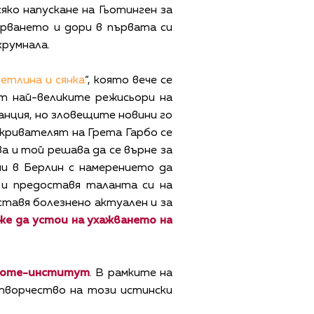
ко напускане на Гьотинген за
ерването и дори в първата си
хрумнала.
етлина и сянка
“, която вече се
от най-великите режисьори на
анция, но зловещите новини го
кривателят на Грета Гарбо се
а и той решава да се върне за
и в Берлин с намерението да
 и предоставя таланта си на
ставя болезнено актуален и за
е да устои на ухажването на
Гьоте-институт
. В рамките на
творчество на този истински