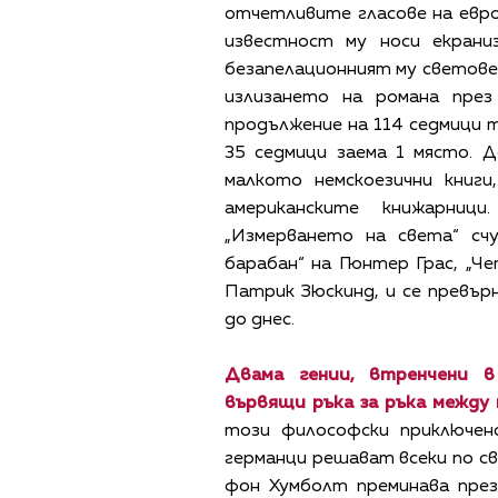
отчетливите гласове на евр
известност му носи екрани
безапелационният му световен
излизането на романа през
продължение на 114 седмици т
35 седмици заема 1 място. 
малкото немскоезични книг
американските книжарниц
„Измерването на света“ сч
барабан“ на Гюнтер Грас, „
Патрик Зюскинд, и се превърн
до днес.
Двама гении, втренчени в
вървящи ръка за ръка между 
този философски приключенс
германци решават всеки по св
фон Хумболт преминава през 