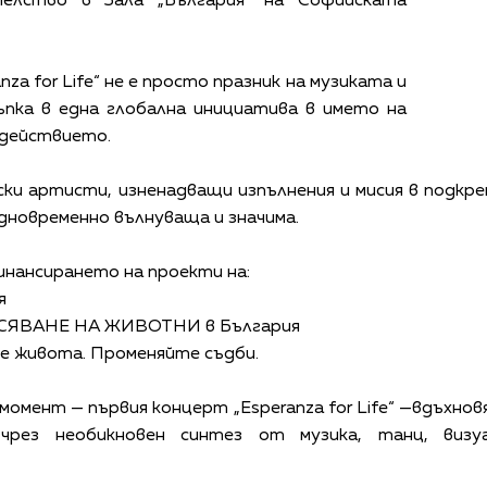
телство в Зала „България“ на Софийската
za for Life“ не е просто празник на музиката и
пка в една глобална инициатива в името на
здействието.
и артисти, изненадващи изпълнения и мисия в подкреп
дновременно вълнуваща и значима.
инансирането на проекти на:
я
АСЯВАНЕ НА ЖИВОТНИ в България
е живота. Променяйте съдби.
омент — първия концерт „Esperanza for Life“ —вдъхно
чрез необикновен синтез от музика, танц, виз