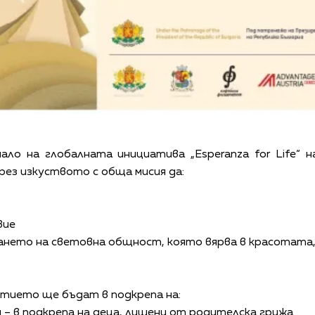
ло на глобалната инициатива „Esperanza for Life“ на 
рез изкуството с обща мисия да:
вие
ането на световна общност, която вярва в красотата
итието ще бъдат в подкрепа на:
 – в подкрепа на деца, лишени от родителска грижа