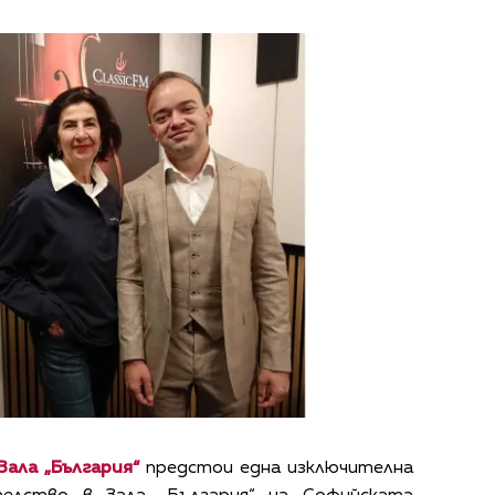
Зала „България“
предстои една изключителна