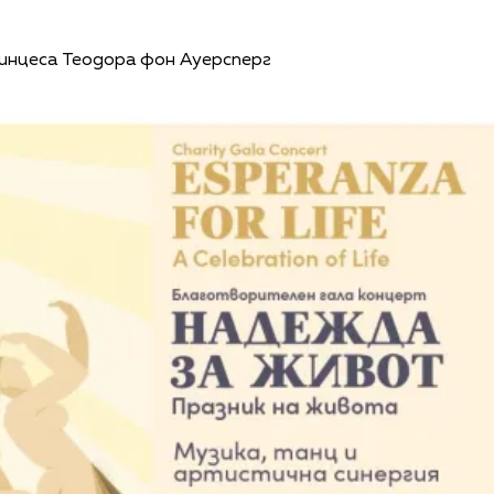
инцеса Теодора фон Ауерсперг