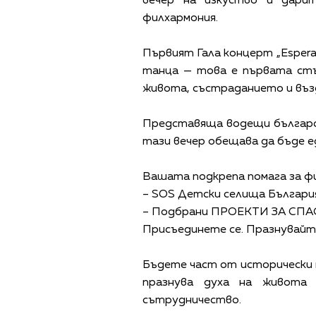
вечер на изкуство и дари
филхармония.
Първият Гала концерт „Esperan
танца — това е първата стъ
живота, състраданието и въ
Представяща водещи българск
тази вечер обещава да бъде е
Вашата подкрепа помага за ф
– SOS Детски селища Българи
– Подбрани ПРОЕКТИ ЗА СП
Присъединете се. Празнувайт
Бъдете част от исторически м
празнува духа на живота 
сътрудничество.