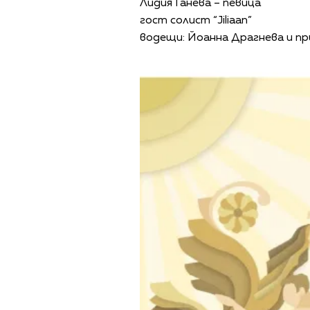
Лидия Ганева – певица
гост солист “Jiliaan”
водещи: Йоанна Драгнева и пр