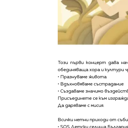
Този първи концерт дава нача
обединяваща хора и култури ч
• Празнуваме живота
• Вдъхновяваме състрадание
• Създаваме значимо въздейст
Присъединете се към изгражд
Да даряваме с мисия.
Всички нетни приходи от съб
• SOS Детски селища България