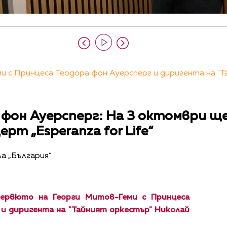
и с Принцеса Теодора фон Ауерсперг и диригента на "
фон Ауерсперг: На 3 октомври ще
рт „Esperanza for Life“
ла „България“
ервюто на Георги Митов-Геми с Принцеса
 и диригента на "Тайният оркестър" Николай