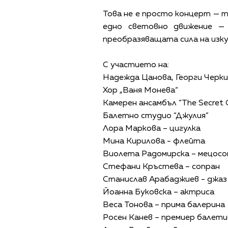
Това не е просто концерт — то
едно световно движение —
преобразяващата сила на изк
С участието на:
Надежда Цанова, Георги Черки
Хор „Ваня Монева“
Камерен ансамбъл “The Secret
Балетно студио “Джулия”
Лора Маркова – цигулка
Мина Кирилова - флейта
Виолета Радомирска – мецосо
Стефани Кръстева – сопран
Станислав Арабаджиев - джаз
Йоанна Буковска – актриса
Веса Тонова – прима балерина
Росен Канев – премиер балет