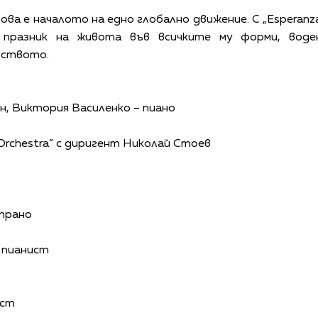
ва е началото на едно глобално движение. С „Esperanza
 празник на живота във всичките му форми, воде
уството.
н, Виктория Василенко – пиано
 Orchestra” с диригент Николай Стоев
прано
 пианист
ист