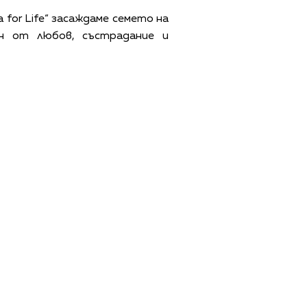
 for Life“ засаждаме семето на
н от любов, състрадание и