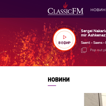
НОВИН
Sergei Nakari
mir Ashkenazy
Saent - Saens -
В ЕФИР
Pop out p
Pop out p
НОВИНИ