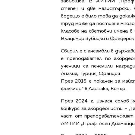
завършва. В АМТИИ „Проф.
степен и две магистърски,
водещо е било това да докаже,
труд може да постигне много
класове на световни имена 
Владимир Зубицки и Фредерик
Свирил е с ансамбли в държав
е преподавател по акорде
ученици са печелили наград
Англия, Турция, Франция.
През 2018 е поканен за майс
фолклор“ в Ларнака, Кипър.
През 2024 г. изнася солов 
конкурс за акордеонисти – „Т
част от преподавателският 
АМТИИ „Проф. Асен Диамандие