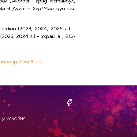
л „Akorder”- град Истанбул,
тва в Дует – Хер/Мар дуо със
rdion (2023, 2024, 2025 г.) –
(2023, 2024 г.) – Украйна ; BCA
юбомир Деневсин
ЩИ УСЛОВИЯ