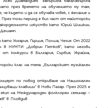
 Асен Диамандиев“ завършва бакалавърска
 като през времето на обучението му там,
 че където и да се обучава човек, с желание и
. През този период е бил част от майсторски
в акордеонното изкуство като Юрий Шишкин,
 Дешамп.
и като Унгария, Гърция, Полша, Чехия. От 2022
он в НУМТИ „Добрин Петков“, като негови
и от конкурси в България, Сърбия, Украйна,
торски клас на тема „Българският музикален
концерт по повод откриване на Национален
анцуващи клавиши“ в Нови Пазар. През 2025 е
екип на Международен фолклорен семинар –
в“ в Пловдив.