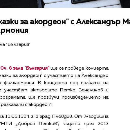
иказки за акордеон" с Александър 
армония
ла "България"
ч. в зала "България"
ще се проведе концерта
казки за акордеон" с участието на Александър
 филхармония. В концерта под палката на
е участват актьорите Петко Венелинов и
програмата ще прозвучи произведението на
разказани с акордеон".
а 19.05.1994 г. в град Пловдив. От 7-годишна
УМТИ „Добрин Петков“, където през 2013