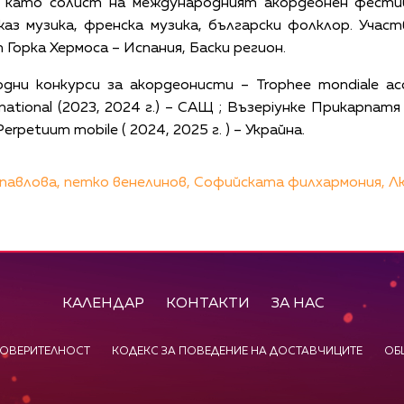
а като солист на международният акордеонен фестива
аз музика, френска музика, български фолклор. Учас
Горка Хермоса – Испания, Баски регион.
ни конкурси за акордеонисти – Trophee mondiale acco
rnational (2023, 2024 г.) – САЩ ; Възерiунке Прикарпатя 
 Perpetuum mobile ( 2024, 2025 г. ) – Украйна.
павлова,
петко венелинов,
Софийската филхармония,
Л
КАЛЕНДАР
КОНТАКТИ
ЗА НАС
ПОВЕРИТЕЛНОСТ
КОДЕКС ЗА ПОВЕДЕНИЕ НА ДОСТАВЧИЦИТЕ
ОБ