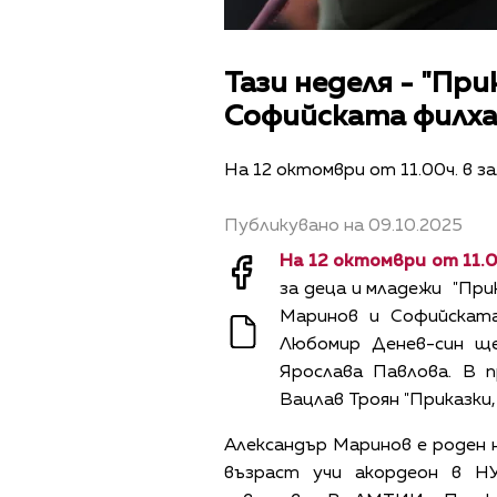
Тази неделя - "Пр
Софийската филх
На 12 октомври от 11.00ч. в за
Публикувано на 09.10.2025
На 12 октомври от 11.00
за деца и младежи "При
Маринов и Софийската
Любомир Денев-син щ
Ярослава Павлова. В 
Вацлав Троян "Приказки, 
Александър Маринов е роден н
възраст учи акордеон в Н