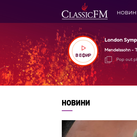
НОВИН
London Symph
Mendelssohn - 
В ЕФИР
Pop out p
Pop out p
НОВИНИ