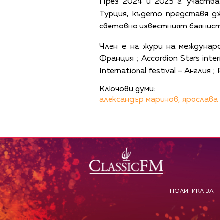
През 2024 и 2025 г. участв
Турция, където представя дж
световно известният баянист 
Член е на жури на международ
Франция ; Accordion Stars inte
International festival – Англия ;
Ключови думи:
александър маринов,
ярослава 
ПОЛИТИКА ЗА 