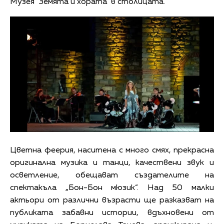
Музея "Земята и хората" в столицата.
Цветна феерия, наситена с много смях, прекрасна
оригинална музика и танци, качествени звук и
осветление, обещават създателите на
спектакъла „Бон-Бон мюзик“. Над 50 малки
актьори от различни възрасти ще разказват на
публиката забавни истории, вдъхновени от