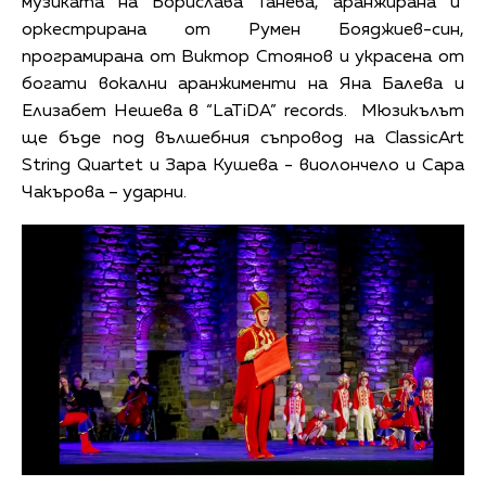
музиката на Борислава Танева, аранжирана и
оркестрирана от Румен Бояджиев-син,
програмирана от Виктор Стоянов и украсена от
богати вокални аранжименти на Яна Балева и
Елизабет Нешева в “LaTiDA” records. Мюзикълът
ще бъде под вълшебния съпровод на ClassicArt
String Quartet и Зара Кушева - виолончело и Сара
Чакърова – ударни.