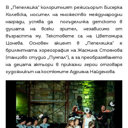
В „Пепеляшка“ колоритният режисьорът Бисерка
Колевска, носител на множество международни
награди, успява да погъделичка детското в
душата на всеки зрител, независимо от
възрастта му. Текстовете са на Цветомира
Цонева. Основен акцент в „Пепеляшка“ е
брилянтната хореография на Жасмина Стоянова
(танцово студио „Пумпал“), а за преобразяването
на децата актьори в приказни герои отговаря
художникът на костюмите Адрияна Найденова.