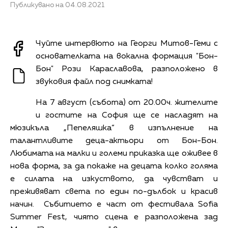
Публикувано на 04.08.2021
Чуйте интервюто на Георги Митов-Геми с
основателката на вокална формация "Бон-
Бон" Рози Караславова, разположено в
звуковия файл под снимката!
На 7 август (събота) от 20.00ч. жителите
и гостите на София ще се насладят на
мюзикъла „Пепеляшка“ в изпълнение на
талантливите деца-актьори от Бон-Бон.
Любимата на малки и големи приказка ще оживее в
нова форма, за да покаже на децата колко голяма
е силата на изкуството, да чувстват и
преживяват света по един по-дълбок и красив
начин. Събитието е част от фестивала Sofia
Summer Fest, чиято сцена е разположена зад