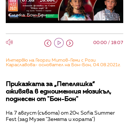
Снимка: Бон-Бон
00:00 / 18:07
Интервю на Георги Митов-Геми с Рози
Караславова- основател на Бон-Бон, 04.08.2021г.
Приказката за „Пепеляшка“
оживява в едноименния мюзикъл,
поднесен от "Бон-Бон"
На 7 август (събота) от 20ч. Sofia Summer
Fest (зад Музея "Земята и хората")