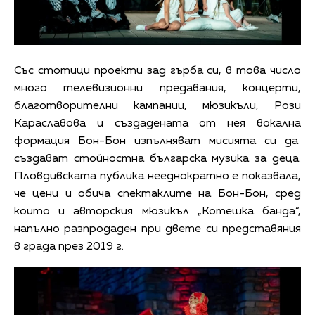
Със стотици проекти зад гърба си, в това число
много телевизионни предавания, концерти,
благотворителни кампании, мюзикъли, Рози
Караславова и създадената от нея вокална
формация Бон-Бон изпълняват мисията си да
създават стойностна българска музика за деца.
Пловдивската публика нееднократно е показвала,
че цени и обича спектаклите на Бон-Бон, сред
които и авторския мюзикъл „Котешка банда“,
напълно разпродаден при двете си представяния
в града през 2019 г.