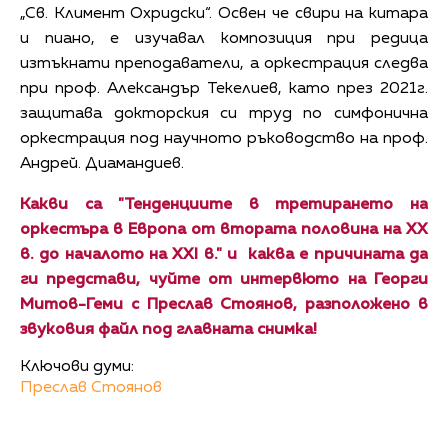
„Св. Климент Охридски“. Освен че свири на китара
и пиано, е изучавал композиция при редица
изтъкнати преподаватели, а оркестрация следва
при проф. Александър Текелиев, като през 2021г.
защитава докторския си труд по симфонична
оркестрация под научното ръководство на проф.
Андрей. Диамандиев.
Какви са "Тенденциите в третирането на
оркестъра в Европа от втората половина на ХХ
в. до началото на XXI в." и каква е причината да
ги представи, чуйте от интервюто на Георги
Митов-Геми с Преслав Стоянов, разположено в
звуковия файл под главната снимка!
Ключови думи:
Преслав Стоянов