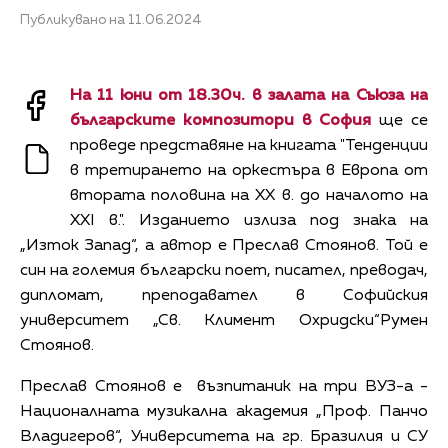
Публикувано на 11.06.2024
На 11 юни от 18.30ч. в залата на Съюза на
българските композитори в София
ще се
проведе представяне на книгата "Тенденции
в третирането на оркестъра в Европа от
втората половина на ХХ в. до началото на
XXI в.". Изданието излиза под знака на
„Изток Запад“, а автор е Преслав Стоянов. Той е
син на големия български поет, писател, преводач,
дипломат, преподавател в Софийския
университет „Св. Климент Охридски“Румен
Стоянов.
Преслав Стоянов е възпитаник на три ВУЗ-а -
Националната музикална академия „Проф. Панчо
Владигеров“, Университета на гр. Бразилия и СУ